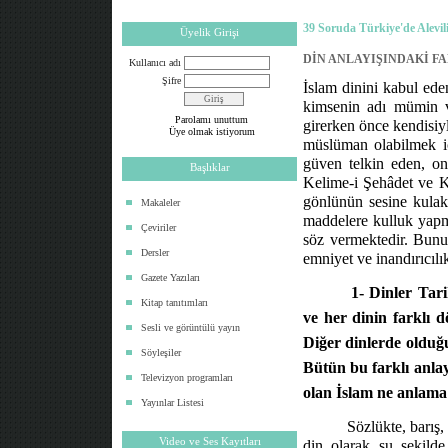
39 Soruda Türkiye'de Alevil
Üyelik Girişi
DİN ANLAYIŞINDAKİ F
Kullanıcı adı
Şifre
İslam dinini kabul ede
kimsenin adı mümin ve
Parolamı unuttum
girerken önce kendisiyl
Üye olmak istiyorum
müslüman olabilmek iç
güven telkin eden, on
Başlıklar
Kelime-i Şehâdet ve Ke
gönlünün sesine kulak 
Makaleler
maddelere kulluk yapma
Çeviriler
söz vermektedir. Bunu g
Dersler
emniyet ve inandırıcılık
Gazete Yazıları
1- Dinler Tari
Kitap tanıtımları
ve her dinin farklı 
Sesli ve görüntülü yayın
Diğer dinlerde olduğu
Söyleşiler
Bütün bu farklı anlay
Televizyon programları
olan İslam ne anlama
Yayınlar Listesi
Sözlükte, barış,
Video ve Ses Kayıtları
din olarak şu şekilde