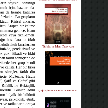
ın sayısını, sahihliği
amak için, bazıları da
ları da hesaba katılırsa
 fazladır.
Bu grupların
adır. Kişisel çıkarlar,
hep,
Arapça bir kelime
 anlamına gelince, İslam
tikadi veya fıkhi-ameli
ağır basanlara da fıkıh
atla ilgili karşılaşılan
Türkler ve İslam Tasavvuru
imizde, gerek siyasî ve
ek çok
itikadi ve fıkhi
ndan farklı sonuçlar elde
ticede her grup kendi
 çalıştı. Her bir firka
u süreçler, farklı din
ürcie, Mu'tezile, Hadis
lî, Şafiî ve Caferî gibi
Rıfailik ile Bektaşilik
leridir. Bunlar, adını
Çağdaş İslam Akımları ve Sorunları
ların büyük bir bölümü
si, psikolojik, etnik,
r ve tarikatların ortaya