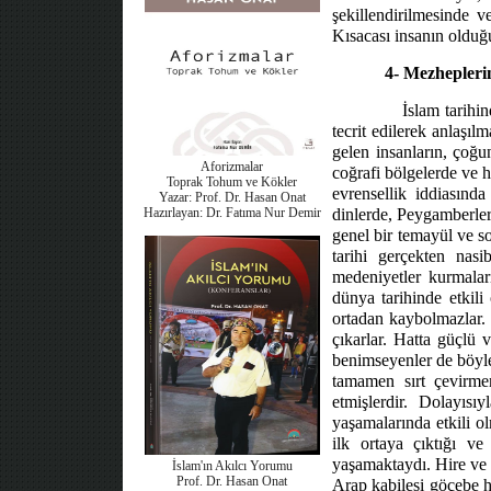
şekillendirilmesinde 
Kısacası insanın olduğu
4- Mezheplerin
İslam tarihin
tecrit edilerek anlaşı
gelen insanların, çoğu
Aforizmalar
coğrafi bölgelerde ve h
Toprak Tohum ve Kökler
evrensellik iddiasınd
Yazar: Prof. Dr. Hasan Onat
Hazırlayan: Dr. Fatıma Nur Demir
dinlerde, Peygamberler
genel bir temayül ve sos
tarihi gerçekten nasib
medeniyetler kurmaları
dünya tarihinde etkili
ortadan kaybolmazlar. 
çıkarlar. Hatta güçlü v
benimseyenler de böyle
tamamen sırt çevirmem
etmişlerdir. Dolayısı
yaşamalarında etkili o
ilk ortaya çıktığı v
yaşamaktaydı. Hire ve I
İslam'ın Akılcı Yorumu
Prof. Dr. Hasan Onat
Arap kabilesi göçebe ha