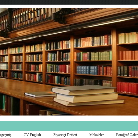
zgeçmiş
CV English
Ziyaretçi Defteri
Makaleler
Fotoğraf Galer