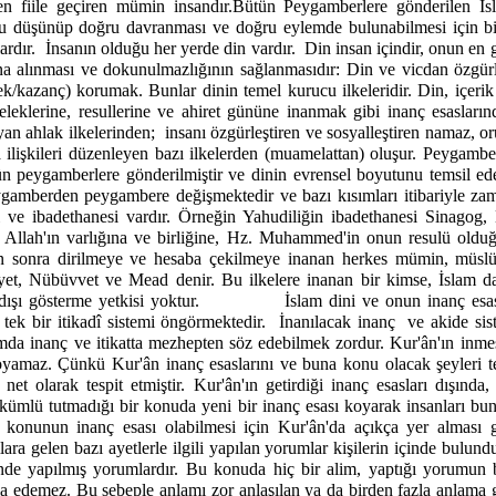
en fiile geçiren mümin insandır.
Bütün Peygamberlere gönderilen İsl
ru düşünüp doğru davranması ve doğru eylemde bulunabilmesi için bir 
ardır.
İnsanın olduğu her yerde din vardır.
Din insan içindir, onun en
na alınması ve dokunulmazlığının sağlanmasıdır: Din ve vicdan özgürl
ek/kazanç) korumak. Bunlar dinin temel kurucu ilkeleridir. Din, içerik 
meleklerine, resullerine ve ahiret gününe inanmak gibi inanç esasların
yan ahlak ilkelerinden;
insanı özgürleştiren ve sosyalleştiren namaz, or
a ilişkileri düzenleyen bazı ilkelerden (muamelattan) oluşur. Peygamb
ün peygamberlere gönderilmiştir ve dinin evrensel boyutunu temsil ed
ygamberden peygambere değişmektedir ve bazı kısımları itibariyle zam
 ve ibadethanesi vardır. Örneğin Yahudiliğin ibadethanesi Sinagog, H
r. Allah'ın varlığına ve birliğine, Hz. Muhammed'in onun resulü oldu
ten sonra dirilmeye ve hesaba çekilmeye inanan herkes mümin, müsl
et, Nübüvvet ve Mead denir. Bu ilkelere inanan bir kimse, İslam dai
dışı gösterme yetkisi yoktur.
İslam dini ve onun inanç esas
 tek bir itikadî sistemi öngörmektedir.
İnanılacak inanç
ve akide sis
amda inanç ve itikatta mezhepten söz edebilmek zordur. Kur'ân'ın inm
koyamaz. Çünkü Kur'ân inanç esaslarını ve buna konu olacak şeyleri 
net olarak tespit etmiştir. Kur'ân'ın getirdiği inanç esasları dışında,
kümlü tutmadığı bir konuda yeni bir inanç esası koyarak insanları b
r konunun inanç esası olabilmesi için Kur'ân'da açıkça yer alması 
lara gelen bazı ayetlerle ilgili yapılan yorumlar kişilerin içinde bulund
nde yapılmış yorumlardır. Bu konuda hiç bir alim, yaptığı yorumun b
 edemez. Bu sebeple anlamı zor anlaşılan ya da birden fazla anlama 