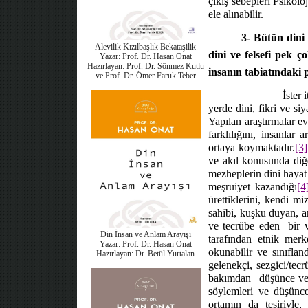
çıkış sebepleri Psikol
ele alınabilir.
3- Bütün dini 
Alevilik Kızılbaşlık Bekataşilik
dini ve felsefi pek 
Yazar: Prof. Dr. Hasan Onat
Hazırlayan: Prof. Dr. Sönmez Kutlu
insanın tabiatındaki p
ve Prof. Dr. Ömer Faruk Teber
İster 
yerde dini, fikri ve si
Yapılan araştırmalar e
farklılığını, insanlar 
ortaya koymaktadır.
[3]
ve akıl konusunda diğer
mezheplerin dini hayat v
meşruiyet kazandığı
[4
ürettiklerini, kendi m
sahibi, kuşku duyan, a
ve tecrübe eden
bir 
Din İnsan ve Anlam Arayışı
tarafından etnik merke
Yazar: Prof. Dr. Hasan Onat
okunabilir ve sınıfland
Hazırlayan: Dr. Betül Yurtalan
gelenekçi, sezgici/tecr
bakımdan
düşünce ve
söylemleri ve düşünce 
ortamın da tesiriyle,