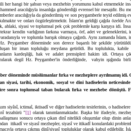
lgili her hangi bir şahsın veya mezhebin yorumunu kabul etmemekle in
hammed aracılığıyla insanlığa gönderdiği evrensel bir mesajdir. Bu mesa
berler aracılığıyla da gönderilmiş ve son peygamberle teyid edilmiş evre
kılmaktır ve onları özgürleştirmektir. İslam'ın geldiği çağda özelde A
jik, ahlaki, siyasi ve toplumsal pek çok problemle karşı karşıya idi. İns
ı tekrar kendin varlığının farkına varmaya, örf, adet ve geleneklerini,
 yaradanıyla ve toplumla barışık olmaya çağırdı. Aynı zamanda İslam, i
 Hz. Peygamber döneminde son derece başarılı bir şekilde yürütüld
luşan bir iman topluluğu meydana getirildi. Bu toplulukta, kabile
anların kardeşliği, hak ve adalet prensipleri hakim idi. Ortaya ç
nılarak degil Hz. Peygamber'in önderliğinde,
vahyin ışığında birl
ber döneminde müslümanlar fırka ve mezheplere ayrılmamış idi.
n siyasi, tarihi, ekonomik, sosyal ve dini hadiselerin neticesin
süre sonra toplumsal taban bularak fırka ve mezhebe dönüştü. 
kım siyâsî, ictimaî, iktisadî ve diğer hadiselerin tesirlerinin, o hadisele
inî tezahürü "
[1]
olarak tanımlanmaktadır. Başka bir ifadeyle, mezhep
allaşması sonucu ortaya çıkan dinî nitelikli oluşumlar olup dinin anlaşı
ımdan
itikadî ve siyasî mezhepler, siyasî ve itikadî konulardaki proble
macıyla ortaya çıkmış dinî/siyasî topluluklar olarak kabul edilebilir. 