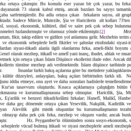
ka ortaya çıkmıştır. Bu konuda eser yazan bir çok yazar, bu fırkalar
te dayanarak 73 olarak kabul etmiş, ancak bazıları bu sayıyı tamaml
çaba sarfetmişlerdir. Bu adla ortaya çıkan
fırkaların sayısı, alt grup
ktadır. Sadece Mürcie, Mutezile, Şia ve Haricilerin
alt kolları 73'ten
sî, sosyal, ekonomik, kültürel, dinî ve saire pek çok sebep bulunmakt
ünmeleri hızlandırmıştır ve olumsuz yönde etkilemiştir.
[2]
Mez
tutum, fikir, takip edilen ve gidilen yol anlamına gelir. Mezhebin terim
i ve ekonomik sebeplerle belli fikirler ve şahıslar etrafındaki siyasi-i
ardan siyasi-itikadi alanla ilgili olanlarına fırka, ameli-fikhi boyutu 
 Genel olarak mezhep, itikadî ve amelî yani inanç, ibadet, ahlak ve muamel
etmek için ortaya çıkan İslam Düşünce ekollerini ifade eder. Ancak dil
 ekollerin tümüne mezhep adı verilmektedir. İslam düşünce tarihinde p
r.
İnsanlar farklı bakış açılarına göre bu metinlere yaklaştıkları
 kültür düzeyleri, anlayışları, bakış açıları birbirinden farklı idi.
Ne
ğunu iddia etmeye, onu ayet ve daha sonraları hadislerle temellendirmeye
Kur'an tasavvuru oluşturdu. Kısaca açıklamaya çalıştığım bütün b
 çıkmasına ve kurumsallaşmasına sebep olmuştur.
Haricilik, Şia, M
ik, Eş'arilik ve benzeri itikadi/kelâmi fırkalar; Hanefî, Malikî, Hanbe
ve daha geç dönemde ortaya çıkan Yesevilik, Nakşilik, Kadirilik ve 
ayan
Alevilik
gibi mistik oluşumlar bu kurumsallaşmanın tezahür
nırlı olmayıp daha pek çok fırka, mezhep ve oluşum vardır, ancak bun
tır.
Hz. Peygamber'in ölümünden sonra sosyo-ekonomik, siya
fi sebeplerle vücud bulmuş itikadi ve siyasi mezheplerle ameli mezheple