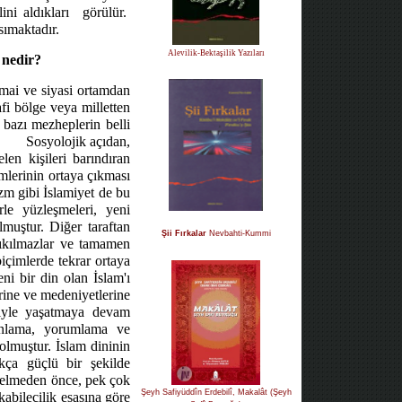
ini aldıkları
görülür.
sımaktadır.
Alevilik-Bektaşilik Yazıları
 nedir?
timai ve siyasi ortamdan
fi bölge veya milletten
 bazı mezheplerin belli
Sosyolojik açıdan,
en kişileri barındıran
mlerinin ortaya çıkması
zm gibi İslamiyet de bu
erle yüzleşmeleri, yeni
lmuştur. Diğer taraftan
Şii Fırkalar
Nevbahti-Kummi
 yıkılmazlar ve tamamen
içimlerde tekrar ortaya
ni bir din olan İslam'ı
rine ve medeniyetlerine
etiyle yaşatmaya devam
i anlama, yorumlama ve
olmuştur. İslam dininin
kça güçlü bir şekilde
gelmeden önce, pek çok
Şeyh Safiyüddîn Erdebilî, Makalât (Şeyh
kabilecilik esasına göre