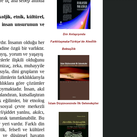
re üç ana sebep altında
ljik, etnik, kültürel,
n insan unsurunun ve
Din Anlayışında
rdır. İnsanın olduğu her
FarklılaşmalarTürkiye’de Alevîlik-
dine özgü bir varlıktır.
Bektaşîlik
layış, yorum ve yaşayış
mlerle ilişkili olduğunu
, mizaç, zeka, muhayyile
sıyla, dini grupların ve
limlerin farklılıklarıyla
klılıklara göre çözümler
oymaktadır. İnsan, akıl
andıran, kutsallaştıran
k eğilimler, bir etnolog
İslam Düşüncesinde İlk Gelenekçiler
n sosyal çevre merkezli
/şiddet yanlısı, akılcı,
larak tanımlanabilir. Bu
yeri vardır. Farklı din
ik, felsefi ve kültürel
ni ve düşünsel hayatın