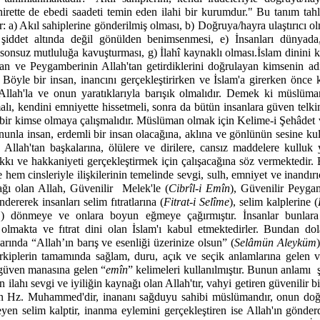
rette de ebedi saadeti temin eden ilahi bir kurumdur." Bu tanım tahli
r: a) Akıl sahiplerine gönderilmiş olması, b) Doğruya/hayra ulaştırıcı o
 şiddet altında değil gönülden benimsenmesi, e) İnsanları dünyada
e sonsuz mutluluğa kavuşturması, g) İlahî kaynaklı olması.
İslam dinini 
nan ve Peygamberinin Allah'tan getirdiklerini doğrulayan kimsenin
 Böyle bir insan, inancını gerçekleştirirken ve İslam'a girerken önce k
Allah'la ve onun yaratıklarıyla barışık olmalıdır. Demek ki müslüma
lı, kendini emniyette hissetmeli, sonra da bütün insanlara güven telkin
 bir kimse olmaya çalışmalıdır. Müslüman olmak için Kelime-i Şehâdet 
nunla insan, erdemli bir insan olacağına, aklına ve gönlünün sesine kula
 Allah'tan başkalarına, ölülere ve dirilere, cansız maddelere kulluk
kkı ve hakkaniyeti gerçekleştirmek için çalışacağına söz vermektedir. 
ve hem cinsleriyle ilişkilerinin temelinde sevgi, sulh, emniyet ve inandırı
ağı olan Allah, Güvenilir
Melek'le (
Cibrîl-i Emîn
), Güvenilir Peyga
ndererek insanları selim fıtratlarına (
Fitrat-i Selîme
), selim kalplerine (
m
) dönmeye ve onlara boyun eğmeye çağırmıştır. İnsanlar bunlar
akta ve fıtrat dini olan İslam'ı kabul etmektedirler. Bundan dol
klarında “Allah’ın barış ve esenliği üzerinize olsun” (
Selâmün Aleyküm
rkiplerin tamamında sağlam, duru, açık ve seçik anlamlarına gelen v
güven manasına gelen “
emîn
” kelimeleri kullanılmıştır. Bunun anlamı
n ilahı sevgi ve iyiliğin kaynağı olan Allah'tır, vahyi getiren güvenilir 
an Hz. Muhammed'dir, inananı sağduyu sahibi müslümandır, onun doğru
n selim kalptir, inanma eylemini gerçekleştiren ise Allah'ın gönder