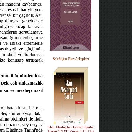
san inancını kaybetmez.
j, esas itibariyle yeni
nsel bir çağrıdır. Asıl
rap dünyası, genelde de
anlığa yapacağı katkıyla
 inançlarını sorgulamaya
nsanlığı medenileştirme
ü ve ahlaki erdemlerle
 asabiyeti ve güçlünün
ıkan dini ve toplumsal
Selefiliğin Fikri Arkaplanı
ikte konuşup tartışarak
 Onun ölümünden kısa
de pek çok anlaşmazlık
Fırka ve mezhep nasıl
re muhatab insan ile, ona
ler, din anlayışındaki
lma biçimleri ile ilgili
mleri çözmek veya siyasî
İslam Mezhepleri Tarihi(Editörler:
İslam Düşünce Tarihi'nde
Hasan ONAT-Sönmez KUTLU)