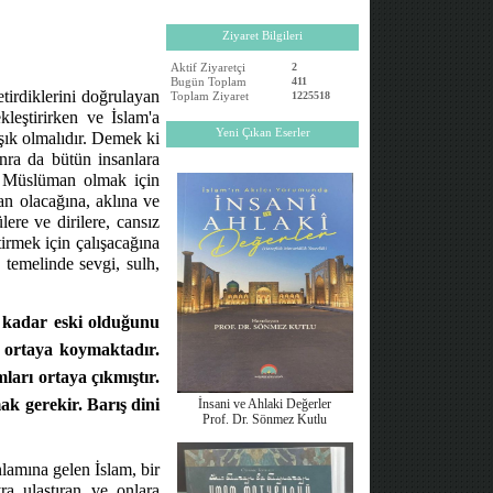
Ziyaret Bilgileri
Aktif Ziyaretçi
2
Bugün Toplam
411
tirdiklerini doğrulayan
Toplam Ziyaret
1225518
leştirirken ve İslam'a
Yeni Çıkan Eserler
ışık olmalıdır. Demek ki
nra da bütün insanlara
r. Müslüman olmak için
an olacağına, aklına ve
ere ve dirilere, cansız
irmek için çalışacağına
n temelinde sevgi, sulh,
hi kadar eski olduğunu
nı ortaya koymaktadır.
ları ortaya çıkmıştır.
ak gerekir. Barış dini
İnsani ve Ahlaki Değerler
Prof. Dr. Sönmez Kutlu
lamına gelen İslam, bir
ra ulaştıran ve onlara