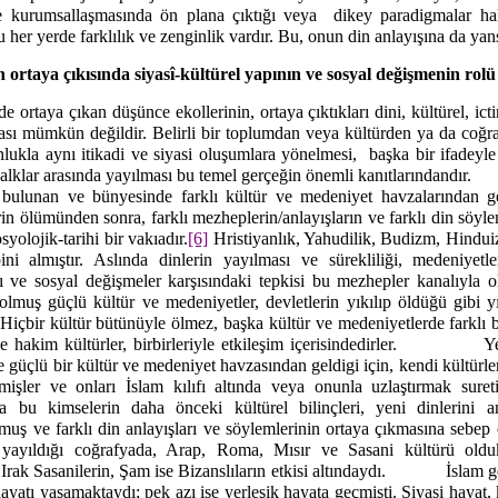
ve kurumsallaşmasında ön plana çıktığı veya
dikey paradigmalar hal
 her yerde farklılık ve zenginlik vardır. Bu, onun din anlayışına da yan
 ortaya çıkısında siyasî-kültürel yapının ve sosyal değişmenin rolü
de ortaya çıkan düşünce ekollerinin, ortaya çıktıkları dini, kültürel, ic
lması mümkün değildir. Belirli bir toplumdan veya kültürden ya da coğra
nlukla aynı itikadi ve siyasi oluşumlara yönelmesi,
başka bir ifadeyle
alklar arasında yayılması bu temel gerçeğin önemli kanıtlarındandır.
a bulunan ve bünyesinde farklı kültür ve medeniyet havzalarından gel
in ölümünden sonra, farklı mezheplerin/anlayışların ve farklı din söyle
yolojik-tarihi bir vakıadır.
[6]
Hristiyanlık, Yahudilik, Budizm, Hindui
ini almıştır. Aslında dinlerin yayılması ve sürekliliği, medeniyetl
 ve sosyal değişmeler karşısındaki tepkisi bu mezhepler kanalıyla o
 olmuş güçlü kültür ve medeniyetler, devletlerin yıkılıp öldüğü gibi
Hiçbir kültür bütünüyle ölmez, başka kültür ve medeniyetlerde farklı b
e hakim kültürler, birbirleriyle etkileşim içerisindedirler.
Ye
 güçlü bir kültür ve medeniyet havzasından geldigi için, kendi kültürle
işler ve onları İslam kılıfı altında veya onunla uzlaştırmak sur
yla bu kimselerin daha önceki kültürel bilinçleri, yeni dinlerin
lmuş ve farklı din anlayışları ve söylemlerinin ortaya çıkmasına sebep 
e yayıldığı coğrafyada, Arap, Roma, Mısır ve Sasani kültürü oldu
rak Sasanilerin, Şam ise Bizanslıların etkisi altındaydı.
İslam 
yatı yaşamaktaydı; pek azı ise yerleşik hayata geçmişti. Siyasi hayat, 