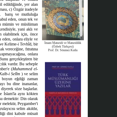
l edildiğinde, yer alan
lması, c) Özgür iradeyle
,
barış ve mutluluğa
kabul eden, onun tek ve
 adı mümin ve müslüman
endisiyle, yani aklı ve
n olabilmek için, önce
 eden, onlara eliyle ve
İmam Maturidi ve Maturidilik
ve Kelime-i Tevhîd, bir
(Özbek Türkçesi)
k vereceğine, fıtratına
Prof. Dr. Sönmez Kutlu
 yapmayacağına, onlara
Bunu gerçekleştiren bir
cılık vardır. Bu sebeple
mber'e (
Muhammed el-
Kalb-i Selîm
) ve selim
a boyun eğdiği zaman
ayı bu dine inananlar,
) diyerek söze başlarlar.
e İslam'la aynı kökten
şu demektir: Din olarak
bir melektir, Peygamber'i
layıcısı selim akıldır,
diği dini kabule müsait