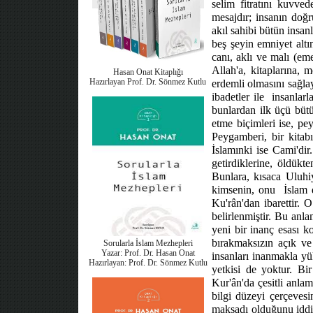
selim fitratını kuvved
mesajdır; insanın doğ
akıl sahibi bütün insanl
beş şeyin emniyet altı
canı, aklı ve malı (em
Allah'a, kitaplarına, 
Hasan Onat Kitaplığı
Hazırlayan Prof. Dr. Sönmez Kutlu
erdemli olmasını sağla
ibadetler ile
insanlarl
bunlardan ilk üçü büt
etme biçimleri ise, pe
Peygamberi, bir kitabı
İslamınki ise Cami'di
getirdiklerine, öldük
Bunlara, kısaca Uluhiy
kimsenin, onu
İslam 
Ku'rân'dan ibarettir. O
belirlenmiştir. Bu anl
yeni bir inanç esası 
bırakmaksızın açık ve 
Sorularla İslam Mezhepleri
Yazar: Prof. Dr. Hasan Onat
insanları inanmakla yü
Hazırlayan: Prof. Dr. Sönmez Kutlu
yetkisi de yoktur. Bi
Kur'ân'da çesitli anlam
bilgi düzeyi çerçevesi
maksadı olduğunu iddia