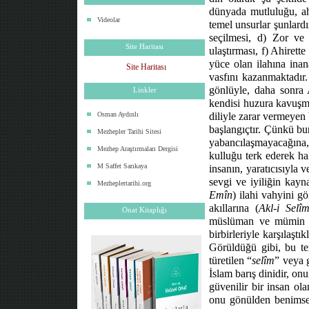
dünyada mutluluğu, ahi
Videolar
temel unsurlar şunlardı
seçilmesi, d) Zor ve
Site Haritası
ulaştırması, f) Ahirett
yüce olan ilahına ina
Site Haritası
vasfını kazanmaktadır.
gönlüyle, daha sonra 
Linkler
kendisi huzura kavuşma
Osman Aydınlı
diliyle zarar vermeyen
başlangıçtır. Çünkü bu
Mezhepler Tarihi Sitesi
yabancılaşmayacağına,
Mezhep Araştırmaları Dergisi
kulluğu terk ederek ha
M Saffet Sarıkaya
insanın, yaratıcısıyla 
sevgi ve iyiliğin kayn
Mezheplertarihi.org
Emîn
) ilahi vahyini gö
akıllarına (
Akl-i Selî
Onat Kitaplığı
müslüman ve mümin olm
birbirleriyle karşılaştı
Görüldüğü gibi, bu te
türetilen “
selîm
” veya 
İslam barış dinidir, onu
güvenilir bir insan ol
onu gönülden benimseye