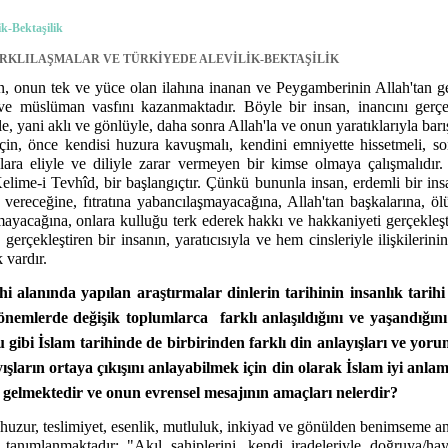
ik-Bektaşilik
ARKLILAŞMALAR VE TÜRKİYEDE ALEVİLİK-BEKTAŞİLİK
n, onun tek ve yüce olan ilahına inanan ve Peygamberinin Allah'tan ge
 müslüman vasfını kazanmaktadır. Böyle bir insan, inancını gerçek
e, yani aklı ve gönlüyle, daha sonra Allah'la ve onun yaratıklarıyla bar
in, önce kendisi huzura kavuşmalı, kendini emniyette hissetmeli, so
lara eliyle ve diliyle zarar vermeyen bir kimse olmaya çalışmalıdı
lime-i Tevhîd, bir başlangıçtır. Çünkü bununla insan, erdemli bir ins
vereceğine, fıtratına yabancılaşmayacağına, Allah'tan başkalarına, ölül
yacağına, onlara kulluğu terk ederek hakkı ve hakkaniyeti gerçekleşt
erçekleştiren bir insanın, yaratıcısıyla ve hem cinsleriyle ilişkilerini
 vardır.
hi alanında yapılan araştırmalar dinlerin tarihinin insanlık tari
dönemlerde değişik toplumlarca
farklı anlaşıldığını ve yaşandığı
 gibi İslam tarihinde de birbirinden farklı din anlayışları ve yorum
ışların ortaya çıkışını anlayabilmek için din olarak İslam iyi anlam
 gelmektedir ve onun evrensel mesajının amaçları nelerdir?
 huzur, teslimiyet, esenlik, mutluluk, inkiyad ve gönülden benimseme an
 tanımlanmaktadır: "Akıl sahiplerini, kendi iradeleriyle doğruya/hay