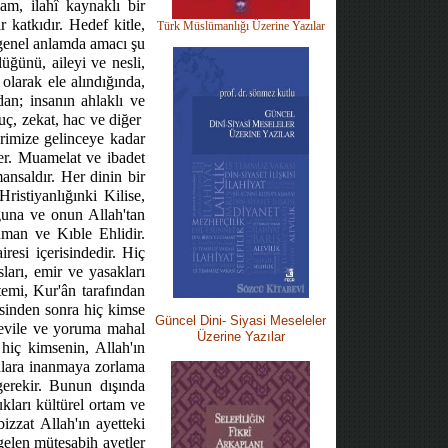
am, ilahî kaynaklı bir
katkıdır. Hedef kitle,
Türk Müslümanlığı Üzerine Yazılar
 genel anlamda amacı şu
üğünü, aileyi ve nesli,
olarak ele alındığında,
dan; insanın ahlaklı ve
uç, zekat, hac ve diğer
erimize gelinceye kadar
er. Muamelat ve ibadet
ansaldır. Her dinin bir
ristiyanlığınki Kilise,
ğuna ve onun Allah'tan
üman ve Kıble Ehlidir.
resi içerisindedir. Hiç
ları, emir ve yasakları
temi, Kur'ân tarafından
esinden sonra hiç kimse
Güncel Dini-
Siyasi M
eseleler
tevile ve yoruma mahal
Üzerine Yazılar
 hiç kimsenin, Allah'ın
unlara inanmaya zorlama
gerekir. Bunun dışında
ukları kültürel ortam ve
izzat Allah'ın ayetteki
gelen müteşabih ayetler