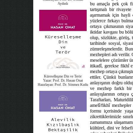
bu amaçla pek çok fir
Aydınlı
tartışmalı bir rivaye
aşırmamak için hayli 
yüzlerce fırkayı bulma
ortaya çıkmasının siya
iktidar kavgası bu böl
olup, sözlükte, görüş, 
tarihinde sosyal, siyas
zümreleşmelerdir. Bunl
mezhepleri adı verilir.
meselelere çözümler ür
itikadî, gerekse fikhî
mezhep ortaya çıkmıştı
Küreselleşme Din ve Terör
ettiler. Çünkü bunların
Yazar: Prof. Dr. Hasan Onat
anlayışının doğru oldu
Hazırlayan: Prof. Dr. Sönmez Kutlu
ve mezhep farklı bir 
anlayışlarının ortaya
Taraftarları, Maturidil
amelî/fikhî mezhepler 
formu içerisinde yaş
zikrettiklerimizle sı
zamanımıza ulaşamamış
kültürel, dini ve felse