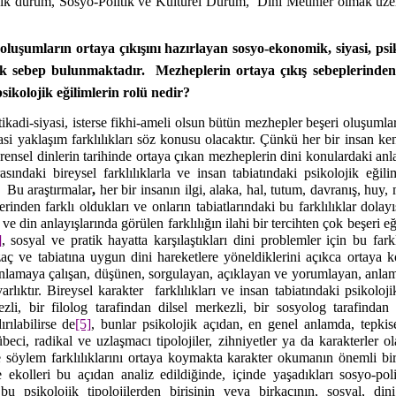
ojik durum, Sosyo-Politik ve Kültürel Durum,
Dini Metinler olmak üze
oluşumların ortaya çıkışını hazırlayan sosyo-ekonomik, siyasi, psiko
çok sebep bulunmaktadır.
Mezheplerin ortaya çıkış sebeplerinde
sikolojik eğilimlerin rolü nedir?
itikadi-siyasi, isterse fikhi-ameli olsun bütün mezhepler beşeri oluşumla
yasi yaklaşım farklılıkları söz konusu olacaktır. Çünkü her bir insan ken
vrensel dinlerin tarihinde ortaya çıkan mezheplerin dini konulardaki an
arasındaki bireysel farklılıklarla ve insan tabiatındaki psikolojik eğili
Bu araştırmalar
,
her bir insanın ilgi, alaka, hal, tutum, davranış, huy
inden farklı oldukları ve onların tabiatlarındaki bu farklılıklar dolayı
e din anlayışlarında görülen farklılığın ilahi bir tercihten çok beşeri eği
]
, sosyal ve pratik hayatta karşılaştıkları dini problemler için bu far
izaç ve tabiatına uygun dini hareketlere yöneldiklerini açıkca ortaya k
nlamaya çalışan, düşünen, sorgulayan, açıklayan ve yorumlayan, anlaml
varlıktır. Bireysel karakter
farklılıkları ve insan tabiatındaki psikoloji
zli, bir filolog tarafindan dilsel merkezli, bir sosyolog tarafinda
ırılabilirse de
[5]
, bunlar psikolojik açıdan, en genel anlamda, tepkisel
übeci, radikal ve uzlaşmacı tipolojiler, zihniyetler ya da karakterler o
 söylem farklılıklarını ortaya koymakta karakter okumanın önemli bir 
ekolleri bu açıdan analiz edildiğinde, içinde yaşadıkları sosyo-polit
 bu psikolojik tipolojilerden birisinin veya birkaçının, sosyal, di