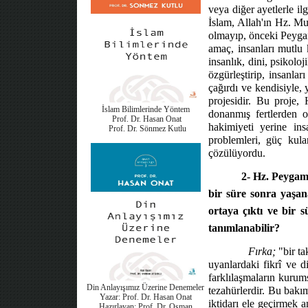
veya diğer ayetlerle i
İslam, Allah'ın Hz. Mu
olmayıp, önceki Peygam
amaç, insanları mutlu 
insanlık, dini, psikolo
özgürleştirip, insanlar
çağırdı ve kendisiyle,
projesidir. Bu proje,
İslam Bilimlerinde Yöntem
donanmış fertlerden o
Prof. Dr. Hasan Onat
hakimiyeti yerine ins
Prof. Dr. Sönmez Kutlu
problemleri, güç kula
çözülüyordu.
2- Hz. Peygam
bir süre sonra yaşana
ortaya çıktı ve bir 
tanımlanabilir?
Fırka;
"bir ta
uyanlardaki fikrî ve d
farklılaşmaların kurums
Din Anlayışımız Üzerine Denemeler
tezahürlerdir. Bu bak
Yazar: Prof. Dr. Hasan Onat
iktidarı ele geçirmek a
Hazırlayan: Prof. Dr. Osman