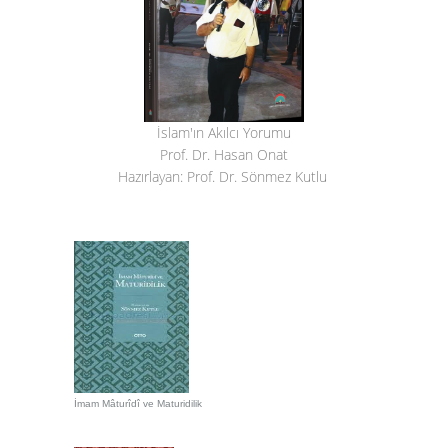
İslam'ın Akılcı Yorumu
Prof. Dr. Hasan Onat
Hazırlayan: Prof. Dr. Sönmez Kutlu
İmam Mâturîdî ve Maturidilik