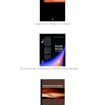
Çağdaş İslam Akımları ve Sorunları
Din Anlayışında FarklılaşmalarTürkiye’de Alevîlik-Bektaşîlik