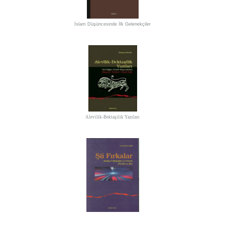
İslam Düşüncesinde İlk Gelenekçiler
Alevilik-Bektaşilik Yazıları