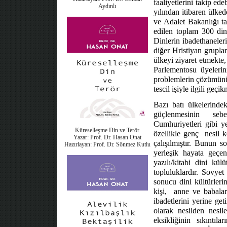
faaliyetlerini takip ed
Aydınlı
yılından itibaren ülked
ve Adalet Bakanlığı tar
edilen toplam 300 din
Dinlerin ibadethaneler
diğer Hristiyan grupla
ülkeyi ziyaret etmekt
Parlementosu üyelerini
problemlerin çözümünü
tescil işiyle ilgili geç
Bazı batı ülkelerindek
güçlenmesinin
sebe
Cumhuriyetleri gibi y
Küreselleşme Din ve Terör
özellikle genç
nesil 
Yazar: Prof. Dr. Hasan Onat
çalışılmıştır. Bunun 
Hazırlayan: Prof. Dr. Sönmez Kutlu
yerleşik hayata geçe
yazılı/kitabi dini kü
topluluklardır. Sovyet
sonucu dini kültürleri
kişi,
anne ve babalar
ibadetlerini yerine ge
olarak nesilden nesi
eksikliğinin sıkıntıl