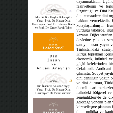
dayanmaktadır. Üçünc
faaliyetlerini ve teş
Özgürlüğü ve Dini Kur
dini cemaatlere dini o
Alevilik Kızılbaşlık Bekataşilik
hakkını vermektedir.
Yazar: Prof. Dr. Hasan Onat
Hazırlayan: Prof. Dr. Sönmez Kutlu
kolaylaştırılmıştır.
Bun
ve Prof. Dr. Ömer Faruk Teber
vurduğu takdirde, ilgi
kazanır. Diğer tarafta
devletine yabancı ser
sanayi, basın yayın v
Türkistan'daki
stratej
Kırgız toprakları içer
ekonomik, kültürel ve 
güçlü kelelerinden b
Celalabadi, Andicani 
çıkmıştır. Sovyet yayıl
dini canlılığın yoğun 
ve dini durumu, Türkis
Din İnsan ve Anlam Arayışı
önemli ticari merkezle
Yazar: Prof. Dr. Hasan Onat
halindeki bölgesel ve 
Hazırlayan: Dr. Betül Yurtalan
zenginlikleriyle de d
geleceğe yönelik plan 
küreselleşme planının 
din,
politika ve kapi