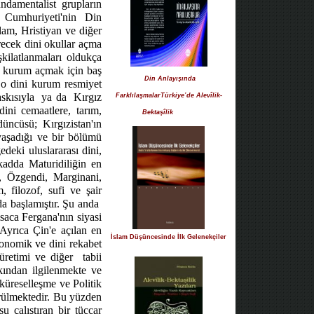
damentalist grupların
ız Cumhuriyeti'nin Din
am, Hristiyan ve diğer
recek dini okullar açma
şkilatlanmaları oldukça
ir kurum açmak için baş
Din Anlayışında
, o dini kurum resmiyet
skısıyla
ya da
Kırgız
FarklılaşmalarTürkiye’de Alevîlik-
ini cemaatlere, tarım,
Bektaşîlik
düncüsü; Kırgızistan'ın
aşadığı ve bir bölümü
deki uluslararası dini,
ikadda Maturidiliğin en
, Özgendi, Marginani,
 filozof, sufi ve şair
da başlamıştır. Şu anda
saca Fergana'nın siyasi
Ayrıca Çin'e açılan en
İslam Düşüncesinde İlk Gelenekçiler
konomik ve dini rekabet
 üretimi ve diğer
tabii
kından ilgilenmekte ve
küreselleşme ve Politik
örülmektedir. Bu yüzden
su çalıştıran bir tüccar