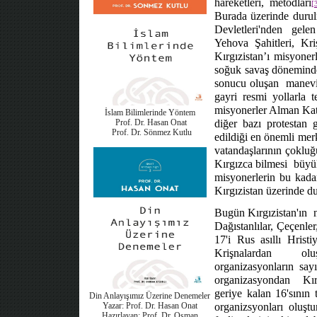
hareketleri, metodları
[
Burada üzerinde durul
Devletleri'nden
gelen
Yehova Şahitleri, Kri
Kırgızistan’ı misyoner
soğuk savaş dönemind
sonucu oluşan
manevi
gayri resmi yollarla 
misyonerler Alman Kato
İslam Bilimlerinde Yöntem
Prof. Dr. Hasan Onat
diğer bazı protestan g
Prof. Dr. Sönmez Kutlu
edildiği en önemli me
vatandaşlarının çoklu
Kırgızca bilmesi
büyük
misyonerlerin bu kadar
Kırgızistan üzerinde d
Bugün Kırgızistan'ın
Dağıstanlılar, Çeçenle
17'i Rus asıllı Hristi
Krişnalardan
olu
organizasyonların say
organizasyondan
Kır
geriye kalan 16'sının
Din Anlayışımız Üzerine Denemeler
Yazar: Prof. Dr. Hasan Onat
organizsyonları oluştu
Hazırlayan: Prof. Dr. Osman