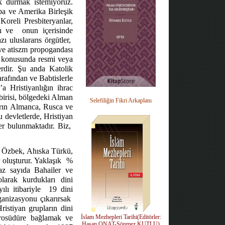
k durmak istemiyoruz.
pa ve Amerika Birleşik
 Koreli Presbiteryanlar,
ı ve
onun içerisinde
 uluslararıs örgütler,
ve atiszm propogandası
me konusunda resmi veya
erdir. Şu anda Katolik
rafından ve Babtislerle
’a Hristiyanlığın ihrac
irisi, bölgedeki Alman
Selefiliğin Fikri Arkaplanı
arın Almanca, Rusca ve
u devletlerde, Hristiyan
er bulunmaktadır. Biz,
, Özbek, Ahıska Türkü,
oluşturur. Yaklaşık
%
 az sayıda Bahailer ve
larak kurdukları dini
lı itibariyle
19 dini
ganizasyonu çıkarırsak
ristiyan grupların dini
prosüdüre bağlamak ve
İslam Mezhepleri Tarihi(Editörler:
Hasan ONAT-Sönmez KUTLU)