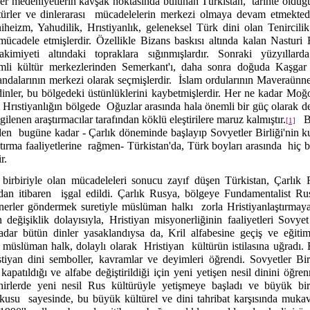
er medeniyetlerin kavşak noktasında bulunan Türkistan,
tarihte oldu
ürler ve dinlerarası
mücadelelerin merkezi olmaya devam etmektedi
eizm, Yahudilik, Hrıstiyanlık, geleneksel Türk dini olan Tenircilik
 mücadele etmişlerdir. Özellikle Bizans baskısı altında kalan Nasturi H
hakimiyeti altındaki topraklara sığınmışlardır. Sonraki yüzyıllar
mli kültür merkezlerinden Semerkant'ı, daha sonra doğuda Kaşgar
ndalarının merkezi olarak seçmişlerdir.
İslam ordularının Maveraünnehi
dinler, bu bölgedeki üstünlüklerini kaybetmişlerdir. Her ne kadar Moğoll
 Hrıstiyanlığın bölgede
Oğuzlar arasında hala önemli bir güç olarak de
gilenen araştırmacılar tarafından köklü eleştirilere maruz kalmıştır.
B
[1]
den
bugüne kadar - Çarlık döneminde başlayıp Sovyetler Birliği'nin 
tırma faaliyetlerine
rağmen- Türkistan'da, Türk boyları arasında
hiç b
ir.
birbiriyle olan mücadeleleri sonucu zayıf düşen Türkistan, Çarlık 
dan itibaren
işgal edildi. Çarlık Rusya, bölgeye Fundamentalist Ru
nerler göndermek suretiyle müslüman halkı
zorla Hristiyanlaştırmaya
değişiklik dolayısıyla, Hristiyan misyonerliğinin faaliyetleri Sov
dar bütün dinler yasaklandıysa da, Kril alfabesine geçiş ve eğitim
müslüman halk, dolaylı olarak
Hristiyan
kültürün istilasına uğradı.
istiyan dini semboller, kavramlar ve deyimleri öğrendi. Sovyetler Bi
kapatıldığı ve alfabe değiştirildiği için yeni yetişen nesil dinini öğ
hirlerde yeni nesil Rus kültürüyle yetişmeye başladı ve büyük bir
kusu
sayesinde, bu büyük kültürel ve dini tahribat karşısında muka