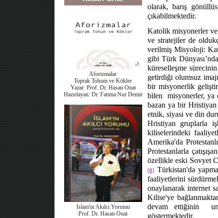
olarak, barış gönüllü
çıkabilmektedir.
Katolik misyonerler ve
ve stratejiler de olduk
verilmiş Misyoloji: Kat
gibi Türk Dünyası’nd
küreselleşme sürecinin
Aforizmalar
getirdiği olumsuz ima
Toprak Tohum ve Kökler
bir misyonerlik gelişt
Yazar: Prof. Dr. Hasan Onat
Hazırlayan: Dr. Fatıma Nur Demir
bilen
misyonerler, ya
bazan ya bir Hristiyan
etnik, siyasi ve din du
Hristiyan gruplarla iş
kiliselerindeki faaliy
Amerika'da Protestanlı
Protestanlarla çatışış
özellikle eski Sovyet C
Türkistan'da yapmak 
[8]
faaliyetlerini sürdürme
onaylanarak internet sa
Kilise'ye bağlanmakta
devam ettiğinin
u
İslam'ın Akılcı Yorumu
Prof. Dr. Hasan Onat
göstermektedir.