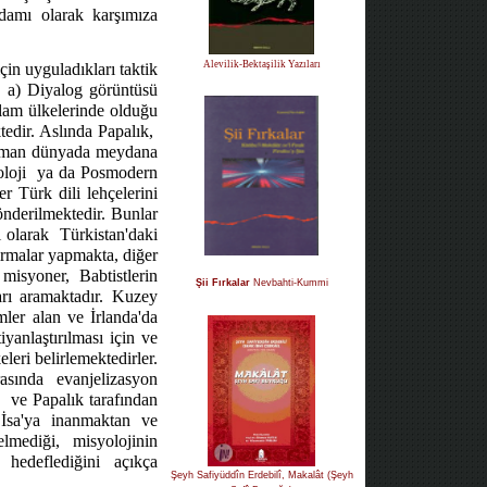
adamı olarak karşımıza
Alevilik-Bektaşilik Yazıları
in uyguladıkları taktik
a) Diyalog görüntüsü
slam ülkelerinde olduğu
tedir. Aslında Papalık,
üslüman dünyada meydana
loji
ya da Posmodern
r Türk dili lehçelerini
önderilmektedir. Bunlar
 olarak
Türkistan'daki
tırmalar yapmakta, diğer
 misyoner, Babtistlerin
Şii Fırkalar
Nevbahti-Kummi
ları aramaktadır. Kuzey
mler alan ve İrlanda'da
yanlaştırılması için ve
leri belirlemektedirler.
rasında
evanjelizasyon
ve Papalık tarafından
İsa'ya
inanmaktan
ve
lmediği,
misyolojinin
 hedeflediğini açıkça
Şeyh Safiyüddîn Erdebilî, Makalât (Şeyh