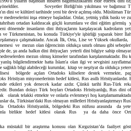
1990'lı yılların başından itibaren bağımsızlıklarını elde ederek dini ö
yöneldiler.
Sovyetler Birliği'nin yıkılması ve bağımsız 
'ın dini ve kültürel tarihinde yeni bir devir açılmış oldu. Müslüman Tür
 medreselerini inşa etmeye başladılar. Onlar, yetmiş yıllık baskı v
 tahribatı ortadan kaldıracak güçlü kurumlara ve dini eğitim görmüş
y
yeni dönemde insanların dini ihtiyaçlarını karşılayacak kadroların yeti
n ve Türkmenistan, bu konuda Türkiye'yle işbirliği yaparak birer İla
karşılamaya çalışmaktadır. Ancak İlk, Orta, Lise ve Yüksek okullarda,
lmemesi
ve
mezun olan öğrencinin oldukça sınırlı olması gibi sebepler
le de, şu anda halkın dini ihtiyaçları
yeterli dini bilgiye sahip olmaya
edreselerden mezun olmuş kimseler tarafından karşılanmaktadır. Bu k
yanlış bilgilendirmekte hatta İslam'a olan ilgi ve sevgisini zayıflatma
 sağlıklı bilgi alabileceği kurumlar,
kitap ve neşriyat da oldukça yeter
isesi
bölgede açılan Ortadoks kiliselere destek vermekte, pa
ks Hristiyan misyonerlerinin hedef kitlesi, Rus asıllı Hristiyanlardır.
nde etkileri yok denecek kadar azdır. Çünkü tarihi Rus-Türk rekab
edir. Bundan dolayı Türk boyları Ortadoks Hristiyanlığı, Rus dini 
ak
olarak telakki etmekte ve onlarla evlenmeyi hoş karşılamamaktadır
uslar da, Türkistan'daki Rus olmayan milletleri Hristiyanlaştırmayı Rus
da
Ortadoks Hristiyanlık, bölgedeki Rus nüfusu arasında
da yete
nla birlikte hedef kitlesi olarak Rus
ya da daha önce Orta
a müstakil bir araştırma konusu olan Kırgızistan’da faaliyet göst