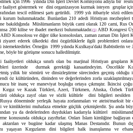
ebilmek için 1996
yılında Din İşleri Devlet Komisyonu adıyla bir
resm
e faaliyet göstermek ve
dini organizasyon kurmak isteyen
gruplar iç
afından tescil edilmesi şartı getirildi.
1999 yılı itibariyle sözü edile
i kurum bulunmaktadır. Bunlardan 210 adedi Hristiyan mezhepleri t
ine bakıldığında
Müslümanların büyük cami olarak 120 cami, Rus Orta
rınsa 200 kilise ve ibadet merkezi bulunmaktadır.
ABD Kongresi Üye
[5]
e, ABD Konsolosu ve diğer ülke konsolosları, zaman zaman Din İşleri
 ziyaret ederek ülkedeki dini özgürlüklerle ilgili problemleri onlar
 istemektedirler. Örneğin
1999 yılında Kızılkaya'daki Babtistlerin ve J
ikme, böyle bir görüşme sonucu halledilmiştir.
i faaliyetleri oldukça sınırlı olan bu marjinal Hristiyan grupların 
bleri üzerinde
durmak gerektiği kanaatindeyim. Öncelikle Kır
etmiş yıllık bir sömürü ve dinsizleştirme sürecinden geçmiş olduğu 
kendi öz kültüründen, dininden ve değerlerinden zorla uzaklaştırılmay
sonucu bir inanç ve maneviyat boşluğu ortaya çıkmıştır. İkincisi çoğ
n Kırgız ve Kazak Türkleri, Azeri, Türkmen, Ahıska, Özbek Türkl
lütürü oldukça zayıf olan ve sözlü kültürle
dini bilgileri nesilde
 Rusya döneminde yerleşik hayata zorlanmaları ve ateist/marksit bir 
ni ve kimliklerini muhafaza etmekte güçlük çekmişlerdir. Şu anda bü
ından ya da dedelerinden duydukları kadarıyla kültürel
müslümandı
tirme konusunda oldukça zayıftırlar. Onları İslam kimliğine bağlayan
le aktarılan ve bugüne kadar ulaşmış Manas Destanıdır. Bunun dış
arını yaşayan Kırgızların dini bilgileri halk inanışlarına ve efsa