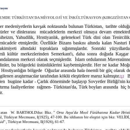
rasyon
EMDE TÜRKİSTAN'DA MİSYOLOJİ VE İNKÜLTÜRASYON (KIRGIZİSTAN 
er medeniyetlerin kavşak noktasında bulunan Türkistan,
tarihte oldu
ürler ve dinlerarası
mücadelelerin merkezi olmaya devam etmektedi
eizm, Yahudilik, Hrıstiyanlık, geleneksel Türk dini olan Tenircilik
 mücadele etmişlerdir. Özellikle Bizans baskısı altında kalan Nasturi H
hakimiyeti altındaki topraklara sığınmışlardır. Sonraki yüzyıllar
mli kültür merkezlerinden Semerkant'ı, daha sonra doğuda Kaşgar
ndalarının merkezi olarak seçmişlerdir.
İslam ordularının Maveraünnehi
dinler, bu bölgedeki üstünlüklerini kaybetmişlerdir. Her ne kadar Moğoll
 Hrıstiyanlığın bölgede
Oğuzlar arasında hala önemli bir güç olarak de
gilenen araştırmacılar tarafından köklü eleştirilere maruz kalmıştır.
B
[1]
den
bugüne kadar - Çarlık döneminde başlayıp Sovyetler Birliği'nin 
tırma faaliyetlerine
rağmen- Türkistan'da, Türk boyları arasında
hiç b
r.
 atan
W. BARTHOLD'dur. Bkz. "
Orta Asya'da Mool Fütühatına Kadar Hristi
Türkiyat Mecmuası, I(1925), 47-100. Bu iddianın bir eleştiri için bkz. VELİDİ
Aid
" , Türkiyat Mecmuası, II(1926), 61-67.