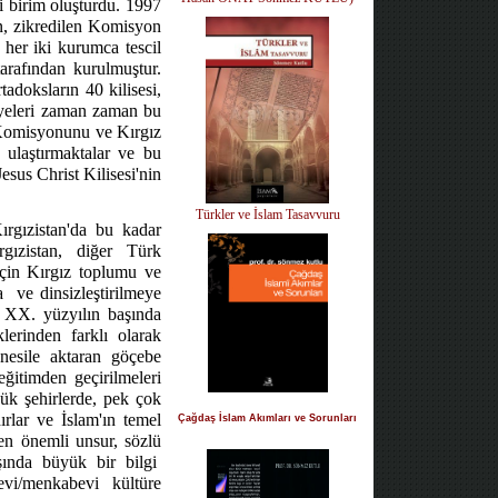
i birim oluşturdu. 1997
in, zikredilen Komisyon
n her iki kurumca tescil
arafından kurulmuştur.
doksların 40 kilisesi,
leri zaman zaman bu
 Komisyonunu ve Kırgız
a ulaştırmaktalar ve bu
esus Christ Kilisesi'nin
Türkler ve İslam Tasavvuru
Kırgızistan'da bu kadar
gızistan, diğer Türk
için Kırgız toplumu ve
a
ve dinsizleştirilmeye
u XX. yüzyılın başında
erinden farklı olarak
n nesile aktaran göçebe
eğitimden geçirilmeleri
yük şehirlerde, pek çok
rlar ve İslam'ın temel
Çağdaş İslam Akımları ve Sorunları
 en önemli unsur, sözlü
ında büyük bir bilgi
nevi/menkabevi kültüre