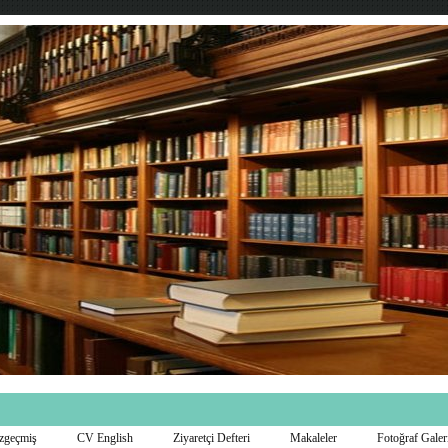
zgeçmiş
CV English
Ziyaretçi Defteri
Makaleler
Fotoğraf Galer