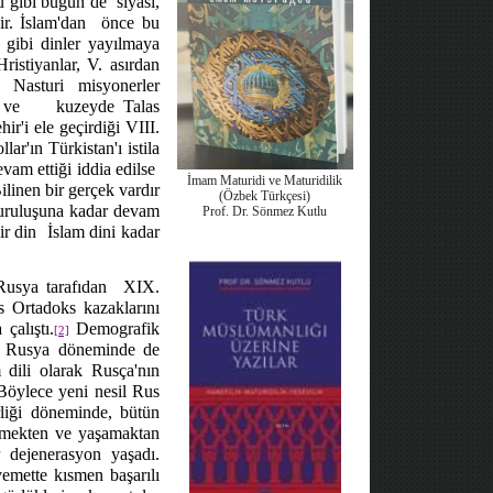
ğu gibi bugün de
siyasi,
r. İslam'dan
önce bu
 gibi dinler yayılmaya
ristiyanlar, V. asırdan
da Nasturi misyonerler
 ve
kuzeyde Talas
r'i ele geçirdiği VIII.
ar'ın Türkistan'ı istila
vam ettiği iddia edilse
İmam Maturidi ve Maturidilik
ilinen bir gerçek vardır
(Özbek Türkçesi)
kuruluşuna kadar devam
Prof. Dr. Sönmez Kutlu
ir din
İslam dini kadar
Rusya tarafıdan
XIX.
s Ortadoks kazaklarını
 çalıştı.
Demografik
[2]
yet Rusya döneminde de
 dili olarak Rusça'nın
 Böylece yeni nesil Rus
rliği döneminde, bütün
renmekten ve yaşamaktan
 dejenerasyon yaşadı.
vemette kısmen başarılı