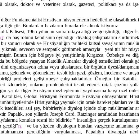
sü olarak, doktor ve veteriner olarak, gazeteci, politikacı ya da iş
 diğer Fundamentalist Hristiyan misyonerlerin hedeflerine ulaşabilmek iç
ça ilginçtir. Bunlardan bazılarını burada ele almak istiyoruz.
olik Kilisesi, 1965 yılından sonra ortaya attığı ve geliştirdiği,
diğer İ
a
da baş rolünü kendisinin oynadığı
diyalog çalışmalarını sürdürmek
[7]
 bir sonucu olarak ve Hristiyanlığın tarihteki kutsal savaşlarının m
jı yıkmak, sevecen ve sempatik görünmek amacıyla
yeni tür bir misyo
irmiştir. Bunun için bölgeye iyi yetiştirilmiş Kırgızca, Özbekçe ve diğe
 da bu bölgede yaşayan Katolik Almanlar diyaloğ temsilcileri olarak g
 dini organizasyon adına veya uluslararası bir örgütün üyesi/danışmanı
rumu, gelenek ve görenekleri
tesbit için gezi, gözlem, inceleme ve araş
birliği projleleri geliştirmeye çalışmaktadırlar. Örneğin bir Katolik
etleri izlemekte, onların problemlerini tespit ederek ortak çozüm yol
ğın ya da diğer Hristiyan mezheplerinin yayılmasına karşı özel önle
an Katolikler, Global Hristiyan Formun'da Hristiyan olmayanların Hristi
umhuriyetlerinde Hristiyanlığı yaymak için ortak hareket planları ve ilke
istedikleri asıl şey, birbirleriyle diyalog içinde olup müslümanlar a
ktir. Papalık, son yıllarda Joseph Card. Ratzinger tarafından hazırlanan
yfalarına konulan resmi bir bildiride " insanlığın gerçek kurtuluşunun 
n geçtiği"
ve bu yüzden diyalogun bundan vazgeçme anlamına ge
[9]
nutulmaması gerektiğinin vurgulanması, Papalığın diyalogla neyi