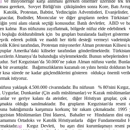
ve misyonerliğe karşı alınması gereken önlemler üzerinde tek te
3]
ması gereken,
Sovyet Birliği'nin
çüküşünden sonra Kore, Batı Avru
Katolik, Protestan, Babtist, Yedincigün Adventistleri, Evanjelistler,
şnacılar, Budistler, Mooncular ve diğer grupların neden Türkistan’
liğin yeni alanı olarak seçtiği konusudur.
Batılı devletler,
ABD ve bazı
en kalma
Rus nüfuzunu zayıflatmak, bölgede nüfuz elde edebilmek
 boşluğu doldurabilmek için
bu grupları buralarada faaliyet göster
teşvik ederek politik ve maddi her türlü desteği vermeyi vadetmişl
lik Kilesi tarafından, Protestan misyonerler Alman protestan Kilisesi ta
ruplar Amerika’daki kiliseler tarafından gönderilmektedir. Türkistan
rkezlerin Almanya’da bulunduğu söylenmektedir. Bunun sebeplerinden b
ğudur. Sırf Kırgızistan’da 50.000’ne yakın Alman nüfusu vardır. Bunl
 bir avantajdır.
Bağımsızlıklarını kazanalı on yılını henüz dolduran b
 kısa sürede ne kadar güçlendiklerini gösteren
oldukça önemli veril
urmak istiyoruz.
nüfusu yaklaşık 4.500.000 civarındadır. Bu nüfusun
% 80'nini Kırgız
r, Uygurlar, Dunkanlar (Çin asıllı müslümanlar) ve Kazak müslümanlar 
yanlar ve geriye kalanı da ateistler,
diğer Hristiyan gruplar, çok
şmakta olduğu sanılmaktadır. Bu grupların Kırgızistan'da resmi o
ısına baktığımızda karşımıza korkunç bir rakam çıkmaktadır. 1995 yı
gızistan Müslümanları Dini İdaresi,
Bahailer ve
Hinduların dini or
 tamamını Ortadoks ve Katolik Hristiyanlarla
diğer Fundamentalist H
rmaktadır.
Kırgız Devleti,
bu aşırı dini kurumlaşmayı resmi 
[4]