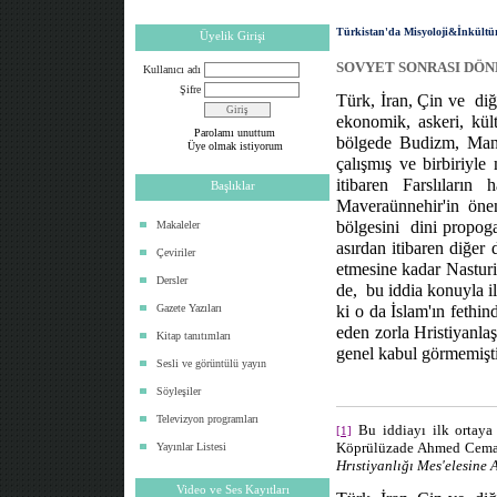
Türkistan'da Misyoloji&İnkültü
Üyelik Girişi
SOVYET SONRASI DÖN
Kullanıcı adı
Şifre
Türk, İran, Çin ve
diğ
ekonomik, askeri, kült
Parolamı unuttum
bölgede Budizm, Manih
Üye olmak istiyorum
çalışmış ve birbiriyle
itibaren Farslıların 
Başlıklar
Maveraünnehir'in öne
bölgesini
dini propoga
Makaleler
asırdan itibaren diğer 
Çeviriler
etmesine kadar Nasturi
Dersler
de,
bu iddia konuyla il
Gazete Yazıları
ki o da İslam'ın fethin
eden zorla Hristiyanlaş
Kitap tanıtımları
genel kabul görmemişti
Sesli ve görüntülü yayın
Söyleşiler
Televizyon programları
Bu iddiayı ilk ortaya
[1]
Köprülüzade Ahmed Cemal, 
Yayınlar Listesi
Hrıstiyanlığı Mes'elesine 
Video ve Ses Kayıtları