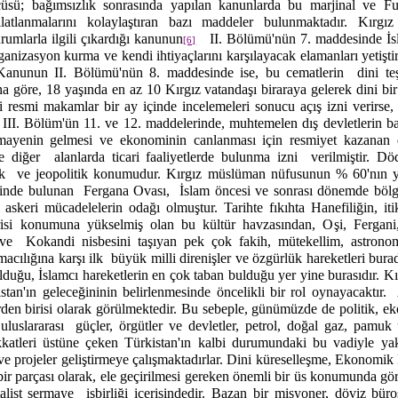
üsü; bağımsızlık sonrasında yapılan kanunlarda bu marjinal ve Fun
kilatlanmalarını kolaylaştıran bazı maddeler bulunmaktadır. Kırg
umlarla ilgili çıkardığı kanunun
II. Bölümü'nün 7. maddesinde İsl
[6]
rganizasyon kurma ve kendi ihtiyaçlarını karşılayacak elamanları yetişti
 Kanunun II. Bölümü'nün 8. maddesinde ise, bu cematlerin
dini te
a göre, 18 yaşında en az 10 Kırgız vatandaşı biraraya gelerek dini b
li resmi makamlar bir ay içinde incelemeleri sonucu açış izni verirse
n III. Bölüm'ün 11. ve 12. maddelerinde, muhtemelen dış devletlerin ba
mayenin gelmesi ve ekonominin canlanması için resmiyet kazanan d
e diğer
alanlarda ticari faaliyetlerde bulunma izni
verilmiştir. Dö
ik
ve jeopolitik konumudur. Kırgız müslüman nüfusunun % 60'nın y
isinde bulunan
Fergana Ovası,
İslam öncesi ve sonrası dönemde bölge
askeri mücadelelerin odağı olmuştur. Tarihte fıkıhta Hanefiliğin, it
irisi konumuna yükselmiş olan bu kültür havzasından, Oşi, Fergani
ve
Kokandi nisbesini taşıyan pek çok fakih, mütekellim, astronom,
macılığına karşı ilk
büyük milli direnişler ve özgürlük hareketleri bura
olduğu, İslamcı hareketlerin en çok taban bulduğu yer yine burasıdır. Kı
tan'ın geleceğininin belirlenmesinde öncelikli bir rol oynayacaktır.
rden birisi olarak görülmektedir. Bu sebeple, günümüzde de politik, e
uluslararası
güçler, örgütler ve devletler, petrol, doğal gaz, pamuk
ikkatleri üstüne çeken Türkistan'ın kalbi durumundaki bu vadiyle ya
ve projeler geliştirmeye çalışmaktadırlar. Dini küreselleşme, Ekonomik 
bir parçası olarak, ele geçirilmesi gereken önemli bir üs konumunda g
talist sermaye
işbirliği içerisindedir. Bazan bir misyoner, döviz büro