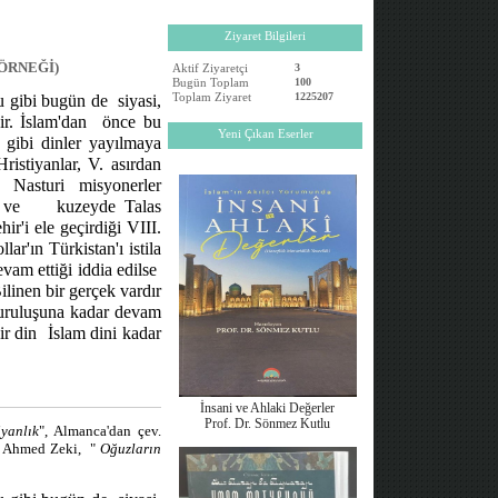
Ziyaret Bilgileri
ÖRNEĞİ)
Aktif Ziyaretçi
3
Bugün Toplam
100
Toplam Ziyaret
1225207
ğu gibi bugün de
siyasi,
r. İslam'dan
önce bu
Yeni Çıkan Eserler
 gibi dinler yayılmaya
ristiyanlar, V. asırdan
da Nasturi misyonerler
 ve
kuzeyde Talas
r'i ele geçirdiği VIII.
ar'ın Türkistan'ı istila
vam ettiği iddia edilse
ilinen bir gerçek vardır
kuruluşuna kadar devam
ir din
İslam dini kadar
İnsani ve Ahlaki Değerler
Prof. Dr. Sönmez Kutlu
yanlık
", Almanca'dan çev.
, Ahmed Zeki,
"
Oğuzların