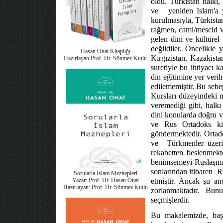
oldu. Türkistan halkı, 
ve
yeniden İslam'a 
kurulmasıyla, Türkistan
rağmen, cami/mescid ve
gelen dini ve kültürel
değildiler. Öncelikle 
Hasan Onat Kitaplığı
Kırgızistan, Kazakista
Hazırlayan Prof. Dr. Sönmez Kutlu
suretiyle bu ihtiyacı 
din eğitimine yer veri
edilememiştir. Bu sebep
Kursları düzeyindeki m
veremediği gibi, halkı 
dini konularda doğru ve
ve Rus Ortadoks kil
göndermektedir. Ortado
ve
Türkmenler üzeri
rekabetten beslenmekt
benimsemeyi Ruslaşm
sonlarından itibaren
R
Sorularla İslam Mezhepleri
Yazar: Prof. Dr. Hasan Onat
etmiştir. Ancak şu an
Hazırlayan: Prof. Dr. Sönmez Kutlu
zorlanmaktadır. Bunu
seçmişlerdir.
Bu makalemizde, başk