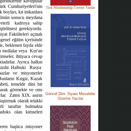
zgürlüklerine kavuştular
Türk Cumhuriyetleri'nin
Türk Müslümanlığı Üzerine Yazılar
k boyları, kıt imkanlara
e zulmün sonucu meydana
eterli
kadroya
sahip
ştirilmesi gerekiyordu.
hiyat Fakülteleri açmak
genel eğitim içerisinde
le, beklenen fayda elde
n mollalar veya
Kur'an
imseler, ihtiyaca cevap
ktadırlar. Ayrıca halkın
sizdir. Halbuki
Rusya
pazlar ve misyonerler
 Bunların Kırgız, Kazak
eti, temelde dini bir
olarak görmekte ve onu
Güncel Dini-
Siyasi M
eseleler
lar.
Zaten XIX. asırın
Üzerine Yazılar
laştırmak olarak telakki
rli
taraftar
bulmakta
doks olan kimseleri
eren başlıca misyoner