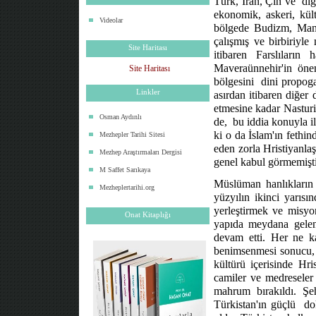
Türk, İran, Çin ve
diğ
ekonomik, askeri, kült
Videolar
bölgede Budizm, Manih
çalışmış ve birbiriyle
Site Haritası
itibaren Farslıların 
Maveraünnehir'in öne
Site Haritası
bölgesini
dini propoga
Linkler
asırdan itibaren diğer 
etmesine kadar Nasturi
Osman Aydınlı
de,
bu iddia konuyla il
ki o da İslam'ın fethin
Mezhepler Tarihi Sitesi
eden zorla Hristiyanlaş
Mezhep Araştırmaları Dergisi
genel kabul görmemişt
M Saffet Sarıkaya
Müslüman hanlıkların 
Mezheplertarihi.org
yüzyılın ikinci yarısın
yerleştirmek ve misyo
Onat Kitaplığı
yapıda meydana gelen 
devam etti. Her ne ka
benimsenmesi sonucu, 
kültürü içerisinde Hr
camiler ve medreseler 
mahrum bırakıldı. Şe
Türkistan'ın güçlü
do