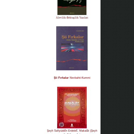
Alevilik-Bektaşilik Yazıları
Şii Fırkalar
Nevbahti-Kummi
Şeyh Safiyüddîn Erdebilî, Makalât (Şeyh