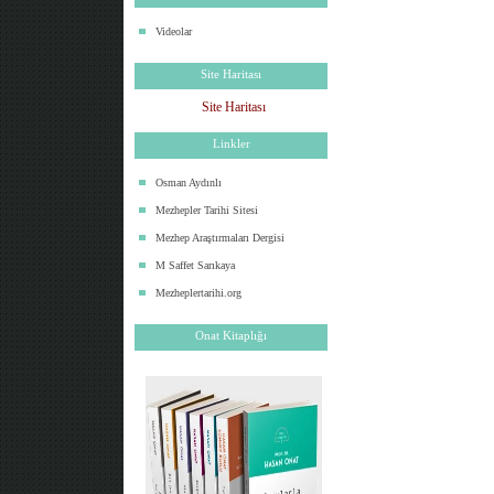
Videolar
Site Haritası
Site Haritası
Linkler
Osman Aydınlı
Mezhepler Tarihi Sitesi
Mezhep Araştırmaları Dergisi
M Saffet Sarıkaya
Mezheplertarihi.org
Onat Kitaplığı