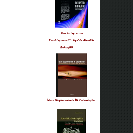
Din Anlayışında
FarklılaşmalarTürkiye’de Alevîlik-
Bektaşîlik
İslam Düşüncesinde İlk Gelenekçiler