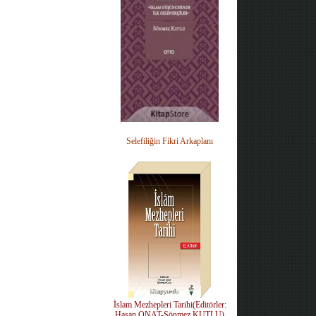
Selefiliğin Fikri Arkaplanı
İslam Mezhepleri Tarihi(Editörler:
Hasan ONAT-Sönmez KUTLU)