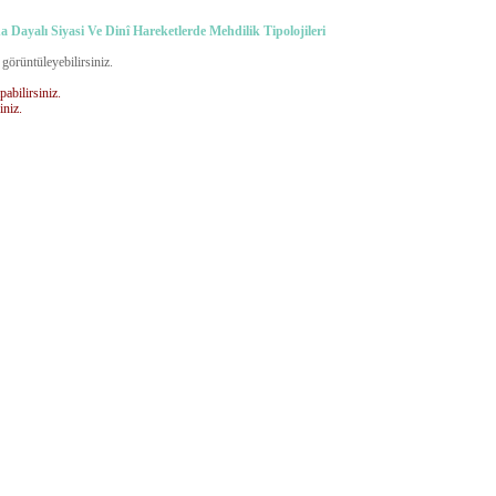
a Dayalı Siyasi Ve Dinî Hareketlerde Mehdilik Tipolojileri
 görüntüleyebilirsiniz.
pabilirsiniz.
iniz.