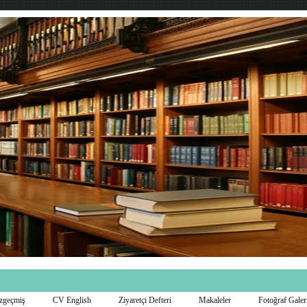
zgeçmiş
CV English
Ziyaretçi Defteri
Makaleler
Fotoğraf Galer