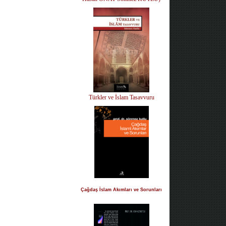
Türkler ve İslam Tasavvuru
Çağdaş İslam Akımları ve Sorunları