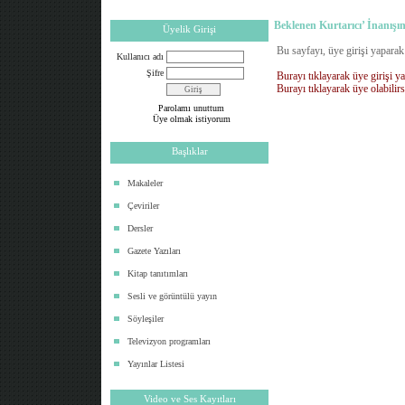
Beklenen Kurtarıcı’ İnanışın
Üyelik Girişi
Bu sayfayı, üye girişi yaparak
Kullanıcı adı
Şifre
Burayı tıklayarak üye girişi ya
Burayı tıklayarak üye olabilirs
Parolamı unuttum
Üye olmak istiyorum
Başlıklar
Makaleler
Çeviriler
Dersler
Gazete Yazıları
Kitap tanıtımları
Sesli ve görüntülü yayın
Söyleşiler
Televizyon programları
Yayınlar Listesi
Video ve Ses Kayıtları