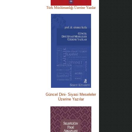
Türk Müslümanlığı Üzerine Yazılar
Güncel Dini-
Siyasi M
eseleler
Üzerine Yazılar