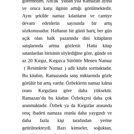
göremedim. Ancak
yıldan yıla Ramazan ayına
ve oruca karşı ilginin arttığı görülmektedir.
Aynı şekilde namaz kılanların ve camiye
devam edenlerin sayısında bir artış
sözkonusudur. Haftanın bir günü hariç her gün
açık olan halk pazarında dini kitapların
satışlarında artma gözlenir. Hatta kitap
satanlardan birisinin söylediğine göre, günde en
az 20 Kırgız, Kırgızca Süröttör Menen Namaz
( Resimlerle Namaz ) adlı kitabı sormaktadır.
Bu kitabın, Ramazanda satış miktarında gözle
görülür bir artış vardır. Özbeklerin namaz kılma
oranı Kırgızlara göre daha yüksektir.
Ramazan’da bu kitabın Özbekçesi daha çok
aranmaktadır. Özbek ya da Kırgızlar arasında
oruç ibadeti namaza oranla daha yaygındı ve
daha fazla kişi tarafından yerine
getirilmekteydi. Bazı kimseler, soğuktan,