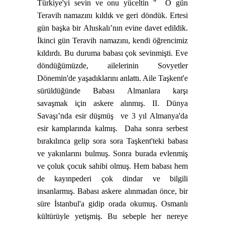
Türkiye'yi sevin ve onu yüceltin "
O gün
Teravih namazını kıldık ve geri döndük. Ertesi
gün başka bir Ahıskalı’nın evine davet edildik.
İkinci gün Teravih namazını, kendi öğrencimiz
kıldırdı. Bu duruma babası çok sevinmişti.
Eve
döndüğümüzde, ailelerinin Sovyetler
Dönemin'de yaşadıklarını anlattı. Aile Taşkent'e
sürüldüğünde Babası Almanlara karşı
savaşmak için askere alınmış. II. Dünya
Savaşı’nda esir düşmüş
ve 3 yıl Almanya'da
esir kamplarında kalmış.
Daha sonra serbest
bırakılınca gelip sora sora Taşkent'teki babası
ve yakınlarını bulmuş. Sonra burada evlenmiş
ve çoluk çocuk sahibi olmuş. Hem babası hem
de kayınpederi çok dindar ve bilgili
insanlarmış. Babası askere alınmadan önce, bir
süre İstanbul'a gidip orada okumuş. Osmanlı
kültürüyle yetişmiş. Bu sebeple her nereye