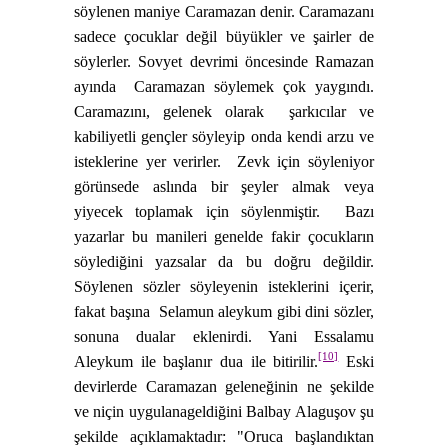
söylenen maniye Caramazan denir. Caramazanı
sadece çocuklar değil büyükler ve şairler de
söylerler. Sovyet devrimi öncesinde Ramazan
ayında
Caramazan söylemek çok yaygındı.
Caramazını, gelenek olarak
şarkıcılar ve
kabiliyetli gençler söyleyip onda kendi arzu ve
isteklerine yer verirler.
Zevk için söyleniyor
görünsede aslında bir şeyler almak veya
yiyecek toplamak için söylenmiştir.
Bazı
yazarlar bu manileri genelde fakir çocukların
söylediğini yazsalar da bu doğru değildir.
Söylenen sözler söyleyenin isteklerini içerir,
fakat başına
Selamun aleykum gibi dini sözler,
sonuna dualar eklenirdi. Yani Essalamu
[10]
Aleykum ile başlanır dua ile bitirilir.
Eski
devirlerde Caramazan geleneğinin ne şekilde
ve niçin uygulanageldiğini Balbay Alaguşov şu
şekilde açıklamaktadır: "Oruca başlandıktan