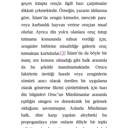
geçen kitapta oruçla ilgili bazı çarpıtmalar
dikkati çekmektedir. Örneğin, yazarın iddiasına
göre, İslam’da zengin kimseler, mescide para
veya kurbanlık hayvan verirse oruçtan muaf
olurlar. Ayrıca din yolcu olanlara oruç tutup
tutmama konusunda ruhsat verdiği için,
zenginler birbirine misafirliğe giderek oruç
[3]
İslam’da da böyle bir
tutmaktan kurtulurlar.
inanç söz konusu olmadığı gibi halk arasında
da bu şekilde inanılmamaktadır. Orucu
fakirlerin ürettiği hurafe veya zenginlerin
sömürü aracı olarak üretilen bir uygulama
olarak gösterme fikrini çürütebilmek için bazı
din bilginleri Oruc’un Müslümanlar arasında
eşitliğin simgesi ve demokratik bir gelenek
olduğunu savunmuştur. Aslında Müslüman
halk, dine karşı yapılan aleyhteki bu
propogandaya yine onların diliyle bir tepki