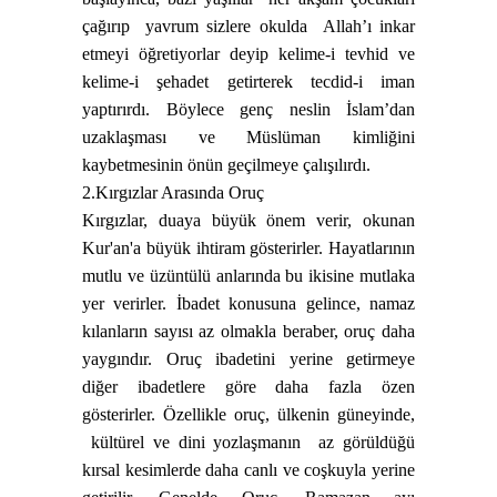
çağırıp
yavrum sizlere okulda
Allah’ı inkar
etmeyi öğretiyorlar deyip kelime-i tevhid ve
kelime-i şehadet getirterek tecdid-i iman
yaptırırdı. Böylece genç neslin İslam’dan
uzaklaşması ve Müslüman kimliğini
kaybetmesinin önün geçilmeye çalışılırdı.
2.Kırgızlar Arasında Oruç
Kırgızlar, duaya büyük önem verir, okunan
Kur'an'a büyük ihtiram gösterirler. Hayatlarının
mutlu ve üzüntülü anlarında bu ikisine mutlaka
yer verirler. İbadet konusuna gelince, namaz
kılanların sayısı az olmakla beraber, oruç daha
yaygındır. Oruç ibadetini yerine getirmeye
diğer ibadetlere göre daha fazla özen
gösterirler. Özellikle oruç, ülkenin güneyinde,
kültürel ve dini yozlaşmanın
az görüldüğü
kırsal kesimlerde daha canlı ve coşkuyla yerine