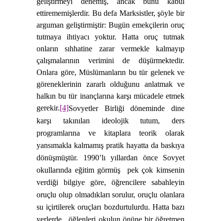
geliştirmeyi denemiş, ancak bunu kabul
ettirememişlerdir. Bu defa Marksistler, şöyle bir
arguman geliştirmiştir: Bugün emekçilerin oruç
tutmaya ihtiyacı yoktur. Hatta oruç tutmak
onların sıhhatine zarar vermekle kalmayıp
çalışmalarının verimini de düşürmektedir.
Onlara göre, Müslümanların bu tür gelenek ve
göreneklerinin zararlı olduğunu anlatmak ve
halkın bu tür inançlarına karşı mücadele etmek
gerekir.
[4]
Sovyetler Birliği döneminde dine
karşı takınılan ideolojik tutum, ders
programlarına ve kitaplara teorik olarak
yansımakla kalmamış pratik hayatta da baskıya
dönüşmüştür. 1990’lı yıllardan önce Sovyet
okullarında eğitim görmüş
pek çok kimsenin
verdiği bilgiye göre, öğrencilere sabahleyin
oruçlu olup olmadıkları sorulur, oruçlu olanlara
su içirtilerek oruçları bozdurtulurdu. Hatta bazı
yerlerde,
öğlenleri okulun önüne bir öğretmen