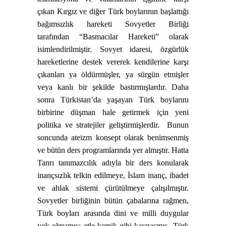
çıkan Kırgız ve diğer Türk boylarının başlattığı
bağımsızlık hareketi Sovyetler Birliği
tarafından “Basmacılar Hareketi” olarak
isimlendirilmiştir. Sovyet idaresi, özgürlük
hareketlerine destek vererek kendilerine karşı
çıkanları ya öldürmüşler, ya sürgün etmişler
veya kanlı bir şekilde bastırmışlardır. Daha
sonra Türkistan’da yaşayan Türk boylarını
birbirine düşman hale getirmek için yeni
politika ve stratejiler geliştirmişlerdir.
Bunun
soncunda ateizm konsept olarak benimsenmiş
ve bütün ders programlarında yer almıştır. Hatta
Tanrı tanımazcılık adıyla bir ders konularak
inançsızlık telkin edilmeye, İslam inanç, ibadet
ve ahlak sistemi çürütülmeye çalışılmıştır.
Sovyetler birliğinin bütün çabalarına rağmen,
Türk boyları arasında dini ve milli duygular
yok olmamış; etle kemik gibi kaynaşmış
Türk