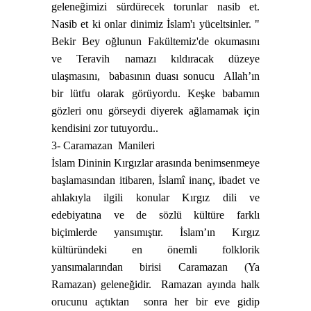
geleneğimizi sürdürecek torunlar nasib et.
Nasib et ki onlar dinimiz İslam'ı yüceltsinler. "
Bekir Bey oğlunun Fakültemiz'de okumasını
ve Teravih namazı kıldıracak düzeye
ulaşmasını,
babasının duası sonucu
Allah’ın
bir lütfu olarak görüyordu. Keşke babamın
gözleri onu görseydi diyerek ağlamamak için
kendisini zor tutuyordu..
3- Caramazan
Manileri
İslam Dininin Kırgızlar arasında benimsenmeye
başlamasından itibaren, İslamî inanç, ibadet ve
ahlakıyla ilgili konular Kırgız dili ve
edebiyatına ve de sözlü kültüre farklı
biçimlerde yansımıştır. İslam’ın Kırgız
kültüründeki en önemli folklorik
yansımalarından birisi Caramazan (Ya
Ramazan) geleneğidir.
Ramazan ayında halk
orucunu açtıktan
sonra her bir eve gidip