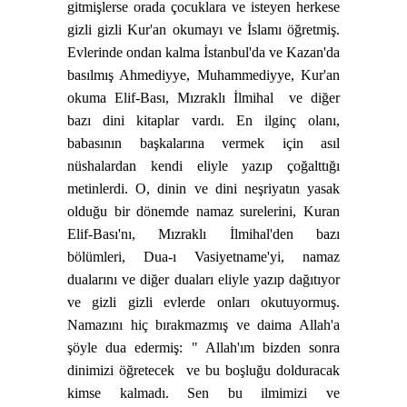
gitmişlerse orada çocuklara ve isteyen herkese
gizli gizli Kur'an okumayı ve İslamı öğretmiş.
Evlerinde ondan kalma İstanbul'da ve Kazan'da
basılmış Ahmediyye, Muhammediyye, Kur'an
okuma Elif-Bası, Mızraklı İlmihal
ve diğer
bazı dini kitaplar vardı. En ilginç olanı,
babasının başkalarına vermek için asıl
nüshalardan kendi eliyle yazıp çoğalttığı
metinlerdi. O, dinin ve dini neşriyatın yasak
olduğu bir dönemde namaz surelerini, Kuran
Elif-Bası'nı, Mızraklı İlmihal'den bazı
bölümleri, Dua-ı Vasiyetname'yi, namaz
dualarını ve diğer duaları eliyle yazıp dağıtıyor
ve gizli gizli evlerde onları okutuyormuş.
Namazını hiç bırakmazmış ve daima Allah'a
şöyle dua edermiş: " Allah'ım bizden sonra
dinimizi öğretecek
ve bu boşluğu dolduracak
kimse kalmadı. Sen bu ilmimizi ve