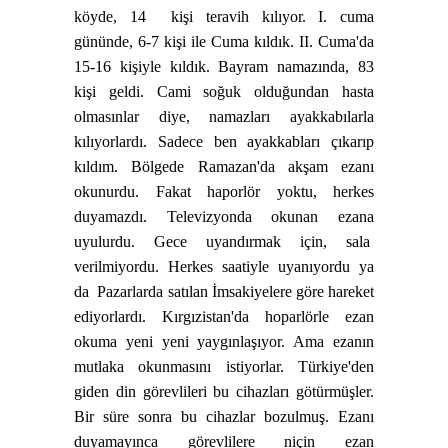
köyde, 14
kişi teravih kılıyor. I. cuma
gününde, 6-7 kişi ile Cuma kıldık. II. Cuma'da
15-16 kişiyle kıldık. Bayram namazında, 83
kişi geldi. Cami soğuk olduğundan hasta
olmasınlar diye, namazları ayakkabılarla
kılıyorlardı. Sadece ben ayakkabları çıkarıp
kıldım. Bölgede Ramazan'da akşam ezanı
okunurdu. Fakat haporlör yoktu, herkes
duyamazdı. Televizyonda okunan ezana
uyulurdu. Gece uyandırmak için, sala
verilmiyordu. Herkes saatiyle uyanıyordu ya
da
Pazarlarda satılan İmsakiyelere göre hareket
ediyorlardı. Kırgızistan'da hoparlörle ezan
okuma yeni yeni yaygınlaşıyor. Ama ezanın
mutlaka okunmasını istiyorlar. Türkiye'den
giden din görevlileri bu cihazları götürmüşler.
Bir süre sonra bu cihazlar bozulmuş. Ezanı
duyamayınca görevlilere niçin ezan