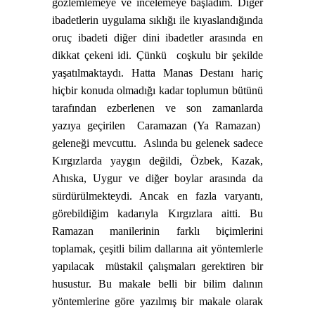
gözlemlemeye ve incelemeye başladım. Diğer
ibadetlerin uygulama sıklığı ile kıyaslandığında
oruç ibadeti diğer dini ibadetler arasında en
dikkat çekeni idi. Çünkü
coşkulu bir şekilde
yaşatılmaktaydı. Hatta Manas Destanı hariç
hiçbir konuda olmadığı kadar toplumun bütünü
tarafından ezberlenen ve son zamanlarda
yazıya geçirilen
Caramazan (Ya Ramazan)
geleneği mevcuttu.
Aslında bu gelenek sadece
Kırgızlarda yaygın değildi, Özbek, Kazak,
Ahıska, Uygur ve diğer boylar arasında da
sürdürülmekteydi. Ancak en fazla varyantı,
görebildiğim kadarıyla Kırgızlara aitti. Bu
Ramazan manilerinin farklı biçimlerini
toplamak, çeşitli bilim dallarına ait yöntemlerle
yapılacak
müstakil çalışmaları gerektiren bir
husustur. Bu makale belli bir bilim dalının
yöntemlerine göre yazılmış bir makale olarak