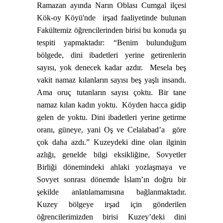
Ramazan ayında Narın Oblası Cumgal ilçesi
Kök-oy Köyü'nde
irşad faaliyetinde bulunan
Fakültemiz öğrencilerinden birisi bu konuda şu
tespiti yapmaktadır: “Benim bulunduğum
bölgede, dini ibadetleri yerine getirenlerin
sayısı, yok denecek kadar azdır.
Mesela beş
vakit namaz kılanların sayısı beş yaşlı insandı.
Ama oruç tutanların sayısı çoktu. Bir tane
namaz kılan kadın yoktu.
Köyden hacca gidip
gelen de yoktu. Dini ibadetleri yerine getirme
oranı, güneye, yani Oş ve Celalabad’a
göre
çok daha azdı.”
Kuzeydeki dine olan ilginin
azlığı, genelde bilgi eksikliğine, Sovyetler
Birliği dönemindeki ahlaki yozlaşmaya ve
Sovyet sonrası dönemde İslam’ın doğru bir
şekilde anlatılamamısına bağlanmaktadır.
Kuzey bölgeye irşad için gönderilen
öğrencilerimizden birisi Kuzey’deki dini