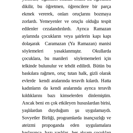
dikilir, bu öğretmen, öğrencilere bir parça
ekmek vererek, onları oruçlarını bozmaya
zorlardı. Yemeyenler ve oruçlu olduğu tespit
edilenler cezalandırılırdı. Ayrıca Ramazan
aylarında çocukların veya şairlerin kapı kapı
dolaşarak
Caramazan (Ya Ramazan) manisi
söylemeleri yasaklanmıştır. Okullarda
çocuklara, bu manileri
söylememeleri için
telkinde bulunulur ve tehdit edilirdi. Bütün bu
baskılara rağmen, oruç tutan halk, gizli olarak
evlerde
kendi aralarında teravih kılardı. Hatta
kadınların da kendi aralarında ayrıca teravih
kıldıklarını bazı kimselerden dinlemiştim.
Ancak beni en çok etkileyen hususlardan birisi,
yaşlılardan duyduğum şu uygulamaydı.
Sovyetler Birliği, programlarda inançsızlığı ve
ateizmi propoganda eden uygulamalara
başlayınca, bazı yaşlılar
her akşam çocukları