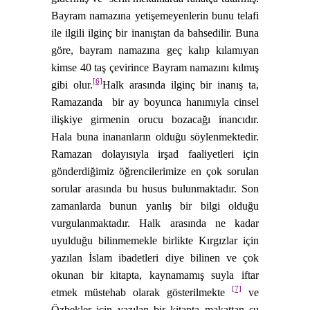
Bayram namazına yetişemeyenlerin bunu telafi
ile ilgili ilginç bir inanıştan da bahsedilir. Buna
göre, bayram namazına geç kalıp kılamıyan
kimse 40 taş çevirince Bayram namazını kılmış
[6]
gibi olur.
Halk arasında ilginç bir inanış ta,
Ramazanda
bir ay boyunca hanımıyla cinsel
ilişkiye girmenin orucu bozacağı inancıdır.
Hala buna inananların olduğu söylenmektedir.
Ramazan dolayısıyla irşad faaliyetleri için
gönderdiğimiz öğrencilerimize en çok sorulan
sorular arasında bu husus bulunmaktadır. Son
zamanlarda bunun yanlış bir bilgi olduğu
vurgulanmaktadır. Halk arasında ne kadar
uyulduğu bilinmemekle birlikte Kırgızlar için
yazılan İslam ibadetleri diye bilinen ve çok
okunan bir kitapta, kaynamamış suyla iftar
[7]
etmek müstehab olarak gösterilmekte
ve
Özbekler için yazılan bir kitapta makattan su