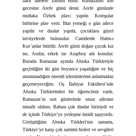
fakir ailelere yardım edilir. Ramazanın son
gecesine Arefe günü denir. Arefe gününde
mutlaka Özbek plavı yapılır. Komşular
birbirine plav verir. İftar yemeği o gün ailece
yapılır ve dualar yapılır, çocuklara güzel
tavsiyelerde bulunulur. Camilerde Hatm-ı
Kur’anlar bitirilir. Arefe günü doğan çocuk kız
ise, Arafat, erkek ise Arapboy adı konulur.
Burada Ramazan ayında Ahıska Türkleriyle
geçirdiğim iki gün boyunca yaşadığım ve hiç
unutumadığım önemli izlenimlerimi anlatmadan
geçemeyeceğim. Oş İlahiyat Fakültesi’nde
Ahıska Türklerinden bir öğrencimiz vardı.
Ramazan’ın son günlerinde onun ailesine
misafir oldum. Babası çok dindar birisiydi ve
de içinde Türkiye’ye yerleşme ümidi taşıyordu.
Görüştüğüm Ahıska Türkleri'nin tamamı,
Türkiye’ye karşı çok samimi hisleri ve sevgileri