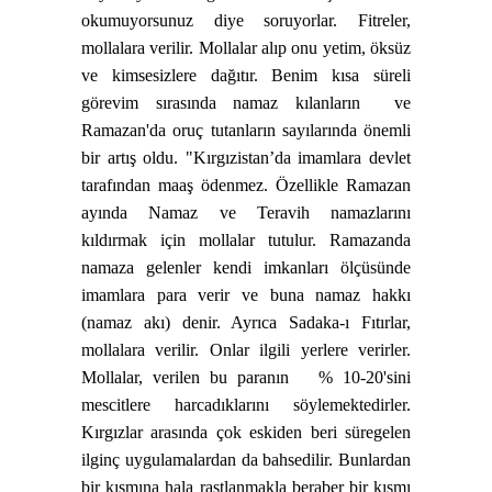
okumuyorsunuz diye soruyorlar. Fitreler,
mollalara verilir. Mollalar alıp onu yetim, öksüz
ve kimsesizlere dağıtır. Benim kısa süreli
görevim sırasında namaz kılanların
ve
Ramazan'da oruç tutanların sayılarında önemli
bir artış oldu. "
Kırgızistan’da imamlara devlet
tarafından maaş ödenmez. Özellikle Ramazan
ayında Namaz ve Teravih namazlarını
kıldırmak için mollalar tutulur. Ramazanda
namaza gelenler kendi imkanları ölçüsünde
imamlara para verir ve buna namaz hakkı
(namaz akı) denir. Ayrıca Sadaka-ı Fıtırlar,
mollalara verilir. Onlar ilgili yerlere verirler.
Mollalar, verilen bu paranın
% 10-20'sini
mescitlere harcadıklarını söylemektedirler.
Kırgızlar arasında çok eskiden beri süregelen
ilginç uygulamalardan da bahsedilir. Bunlardan
bir kısmına hala rastlanmakla beraber bir kısmı