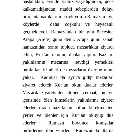
hastalıktan, evinde yalnız yaşadığından, gece
kalkamadığından, maddi sebeplerden dolayı
oruç tutamadıklarını
söylüyordu.
Ramazan ayı,
köylerde
daha coşkulu ve heyecanlı
geçmekteydi. Ramazandan bir gün öncesine
Arapa (Arefe) günü denir. Arapa günü sabah
namazından sonra topluca mezarlıklar ziyaret
edilir, Kur’an okunur, dualar yapılır. Bazıları
yakınlarının mezarına, sevdiği yemekleri
bırakırlar. Kimileri de mezarların üzerine mum
yakar.
Kadınlar da ayrıca gidip mezarları
ziyaret ederek Kur’an okur, dualar ederler.
Mezarık ziyaretinden dönen cemaat, bir yıl
içerisinde ölen kimselerin yakınlarını ziyaret
ederler, orada hazırlanan sofradaki ekmekten
yerler ve ölenler için Kur’an okuyup dua
[5]
ederler.
Ramazn boyunca komşular
birbirlerine iftar verirler.
Ramazan'da iftarda