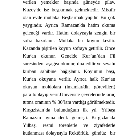
verilen yemekler başında güneyde pilav,
Kuzey'de ise beşparmak gelmektedir. Misafir
olan evde mutlaka Beşbarmak yapılır. Bu çok
yaygındır. Ayrıca Ramazan'da hatim okuma
geleneği vardır. Hatim dolayısıyla zengin bir
sofra hazırlanır. Mutlaka bir koyun kesilir.
Kazanda pişirilen koyun sofraya getirilir. Önce
Kur'an okunur. Genelde Kur’an’dan Fil
suresinden
aşagısı okunur, dua edilir ve sevabı
kurban sahibine bağışlanır. Koyunun başı,
Kur'an okuyana verilir. Ayrıca halk Kur’an
okuyan moldolara (imamlar/din görevlileri)
para toplayıp verir.
Üniversite çevrelerinde oruç
tutma oranının % 30’lara vardığı görülmektedir.
Kırgızistan’da bulunduğum ilk yıl, Yılbaşı
Ramazan ayına denk gelmişti. Kırgızlar’da
Yılbaşı resmi törenlerle ve ziyafetlerle
kutlanması dolayısıyla Rektörlük, gündüz
bir