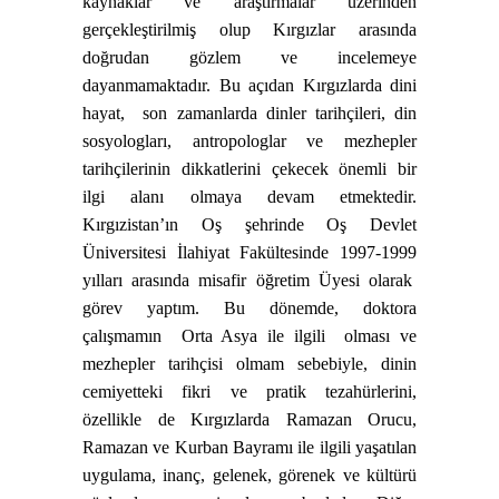
kaynaklar ve araştırmalar üzerinden
gerçekleştirilmiş olup Kırgızlar arasında
doğrudan gözlem ve incelemeye
dayanmamaktadır. Bu açıdan Kırgızlarda dini
hayat,
son zamanlarda dinler tarihçileri, din
sosyologları, antropologlar ve mezhepler
tarihçilerinin dikkatlerini çekecek önemli bir
ilgi alanı olmaya devam etmektedir.
Kırgızistan’ın Oş şehrinde Oş Devlet
Üniversitesi İlahiyat Fakültesinde 1997-1999
yılları arasında misafir öğretim Üyesi olarak
görev yaptım. Bu dönemde, doktora
çalışmamın
Orta Asya ile ilgili
olması ve
mezhepler tarihçisi olmam sebebiyle, dinin
cemiyetteki fikri ve pratik tezahürlerini,
özellikle de Kırgızlarda Ramazan Orucu,
Ramazan ve Kurban Bayramı ile ilgili yaşatılan
uygulama, inanç, gelenek, görenek ve kültürü