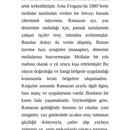
artık terkedilmiştir. Ama Fergana’da 1880’lerde
mollalar tarafından verilen bir fetvayı burada
zikretmek istiyorum. Ramazan ayı, yaz
dönemine rastladığı için, pamuk tarlalarında
çalışan işçiler oruç tutmakta zorlanmışlar.
Bundan dolayı da verim düşmüş. Bunun
üzerine bazı zenginler (manaplar), dönemin
mollalarına başvurmuşlar. Mollalar bir yıla
mahsus olarak o yıl orucu kışa ertelemişler Bu
olayın doğruluğu ve hangi bölgede uygulandığı
konusunda kesin belgelere ulaşamadım.
Kırgızlar arasında Ramazan ayıyla ilgili ilginç
bazı inanç ve uygulamalar vardır. Bunların bir
kısmı hala yaşamaktadır. Söylendiğine göre,
Ramazan geldiğinde durumu iyi olanlar, yani
zenginler, yaz günlerinde sıcakta oruç tutmanın
güçlüğü dolayısıyla, çadırı alıp yaylaya
gidermiş ve
serin mekanlarda rahatça tutarmış.