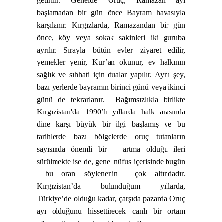
getirilir. Genelde Oruç, Ramazan ayı
başlamadan bir gün önce Bayram havasıyla
karşılanır. Kırgızlarda, Ramazandan bir gün
önce, köy veya sokak sakinleri iki guruba
ayrılır. Sırayla bütün evler ziyaret edilir,
yemekler yenir, Kur’an okunur, ev halkının
sağlık ve sıhhati için dualar yapılır. Aynı şey,
bazı yerlerde bayramın birinci günü veya ikinci
günü de tekrarlanır.
Bağımsızlıkla birlikte
Kırgızistan'da 1990’lı yıllarda halk arasında
dine karşı büyük bir ilgi başlamış ve bu
tarihlerde bazı bölgelerde oruç tutanların
sayısında önemli bir
artma olduğu ileri
sürülmekte ise de, genel nüfus içerisinde bugün
bu oran söylenenin
çok altındadır.
Kırgızistan’da bulunduğum yıllarda,
Türkiye’de olduğu kadar, çarşıda pazarda Oruç
ayı olduğunu hissettirecek canlı bir ortam