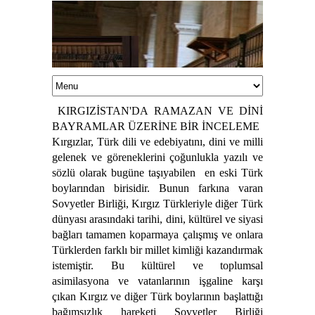
KIRGIZİSTAN'DA RAMAZAN VE DİNİ
BAYRAMLAR ÜZERİNE BİR İNCELEME
Kırgızlar, Türk dili ve edebiyatını, dini ve milli
gelenek ve göreneklerini çoğunlukla yazılı ve
sözlü olarak bugüne taşıyabilen
en eski Türk
boylarından birisidir. Bunun farkına varan
Sovyetler Birliği, Kırgız Türkleriyle diğer Türk
dünyası arasındaki tarihi, dini, kültürel ve siyasi
Prof. Dr. Sönmez Kutlu
bağları tamamen koparmaya çalışmış ve onlara
Türklerden farklı bir millet kimliği kazandırmak
istemiştir. Bu kültürel ve toplumsal
asimilasyona ve vatanlarının işgaline karşı
çıkan Kırgız ve diğer Türk boylarının başlattığı
bağımsızlık hareketi Sovyetler Birliği