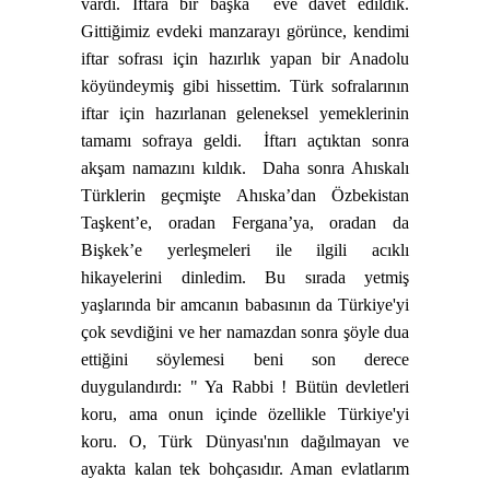
vardı. İftara bir başka
eve davet edildik.
Gittiğimiz evdeki manzarayı görünce, kendimi
iftar sofrası için hazırlık yapan bir Anadolu
köyündeymiş gibi hissettim. Türk sofralarının
iftar için hazırlanan geleneksel yemeklerinin
tamamı sofraya geldi.
İftarı açtıktan sonra
akşam namazını kıldık.
Daha sonra Ahıskalı
Türklerin geçmişte Ahıska’dan Özbekistan
Taşkent’e, oradan Fergana’ya, oradan da
Bişkek’e yerleşmeleri ile ilgili acıklı
hikayelerini dinledim. Bu sırada yetmiş
yaşlarında bir amcanın babasının da Türkiye'yi
çok sevdiğini ve her namazdan sonra şöyle dua
ettiğini söylemesi beni son derece
duygulandırdı: " Ya Rabbi ! Bütün devletleri
koru, ama onun içinde özellikle Türkiye'yi
koru. O, Türk Dünyası'nın dağılmayan ve
ayakta kalan tek bohçasıdır. Aman evlatlarım