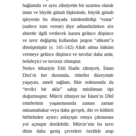
bağlamda ve aynı zihniyetin bir uzantısı olarak
iman ve büyük günah ilişkisinde, büyük günah
işleyenin bu dünyada isimlendirilişi “esma”
(sadece isim verme) diye adlandırılırken söz
ahiretle ilgili verilecek karara gelince düşünce
ve tavır değişmiş kullanılan jargon “ahkam”a
dönüşmüştür (s. 141-142) Allah adına hüküm
vermeye gelince düşünce ve tavırlar daha amir,
belirleyici ve tavizsiz olmuştur.
Netice itibariyle Ehli Hadis zihniyeti, İslam
Dini’ni her durumda, ritüeller düzeyinde
yaşayan, ameli sağlam, fikir noktasında da
“tevilci bir akla” sahip müslüman tipi
doğurmuştur. Mürcii zihniyet ise İslam’ın Dînî
emirlerinin yaşanmasında zaman zaman
müsamahakar veya daha gevşek, din ve kültürü
birbirinden ayırıcı anlayışın ortaya çıkmasına
yol açmıştır denilebilir. Mürcie’nin bu tavrı
dinin daha geniş çevrelere özelikle arap