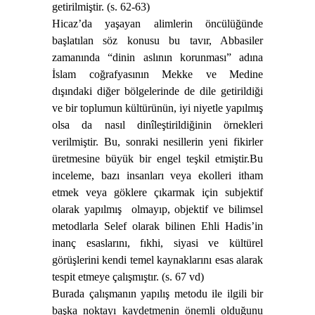
getirilmiştir. (s. 62-63)
Hicaz’da yaşayan alimlerin öncülüğünde
başlatılan söz konusu bu tavır, Abbasiler
zamanında “dinin aslının korunması” adına
İslam coğrafyasının Mekke ve Medine
dışındaki diğer bölgelerinde de dile getirildiği
ve bir toplumun kültürünün, iyi niyetle yapılmış
olsa da nasıl dinîleştirildiğinin örnekleri
verilmiştir. Bu, sonraki nesillerin yeni fikirler
üretmesine büyük bir engel teşkil etmiştir.
Bu
inceleme, bazı insanları veya ekolleri itham
etmek veya göklere çıkarmak için subjektif
olarak yapılmış
olmayıp, objektif ve bilimsel
metodlarla Selef olarak bilinen Ehli Hadis’in
inanç esaslarını, fıkhi, siyasi ve kültürel
görüşlerini kendi temel kaynaklarını esas alarak
tespit etmeye çalışmıştır. (s. 67 vd)
Burada çalışmanın yapılış metodu ile ilgili bir
başka noktayı kaydetmenin önemli olduğunu