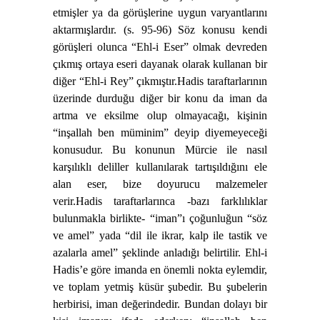
etmişler ya da görüşlerine uygun varyantlarını
aktarmışlardır. (s. 95-96) Söz konusu kendi
görüşleri olunca “Ehl-i Eser” olmak devreden
çıkmış ortaya eseri dayanak olarak kullanan bir
diğer “Ehl-i Rey” çıkmıştır.
Hadis taraftarlarının
üzerinde durduğu diğer bir konu da iman da
artma ve eksilme olup olmayacağı, kişinin
“inşallah ben müminim” deyip diyemeyeceği
konusudur. Bu konunun Mürcie ile nasıl
karşılıklı deliller kullanılarak tartışıldığını ele
alan eser, bize doyurucu malzemeler
verir.Hadis taraftarlarınca -bazı farklılıklar
bulunmakla birlikte- “iman”ı çoğunluğun “söz
ve amel” yada “dil ile ikrar, kalp ile tastik ve
azalarla amel” şeklinde anladığı belirtilir. Ehl-i
Hadis’e göre imanda en önemli nokta eylemdir,
ve toplam yetmiş küsür şubedir. Bu şubelerin
herbirisi, iman değerindedir. Bundan dolayı bir