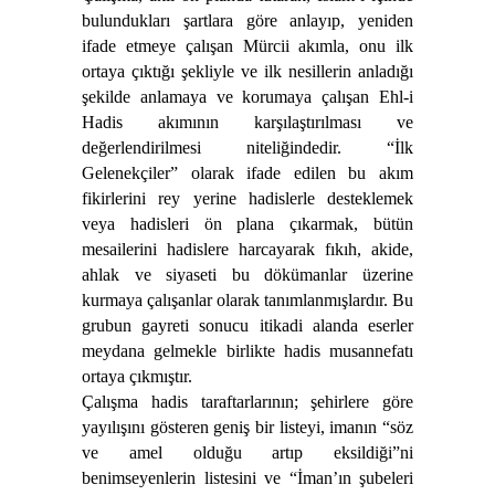
bulundukları şartlara göre anlayıp, yeniden
ifade etmeye çalışan Mürcii akımla, onu ilk
ortaya çıktığı şekliyle ve ilk nesillerin anladığı
şekilde anlamaya ve korumaya çalışan Ehl-i
Hadis akımının karşılaştırılması ve
değerlendirilmesi niteliğindedir. “İlk
Gelenekçiler” olarak ifade edilen bu akım
fikirlerini rey yerine hadislerle desteklemek
veya hadisleri ön plana çıkarmak, bütün
mesailerini hadislere harcayarak fıkıh, akide,
ahlak ve siyaseti bu dökümanlar üzerine
kurmaya çalışanlar olarak tanımlanmışlardır. Bu
grubun gayreti sonucu itikadi alanda eserler
meydana gelmekle birlikte hadis musannefatı
ortaya çıkmıştır.
Çalışma hadis taraftarlarının; şehirlere göre
yayılışını gösteren geniş bir listeyi, imanın “söz
ve amel olduğu artıp eksildiği”ni
benimseyenlerin listesini ve “İman’ın şubeleri