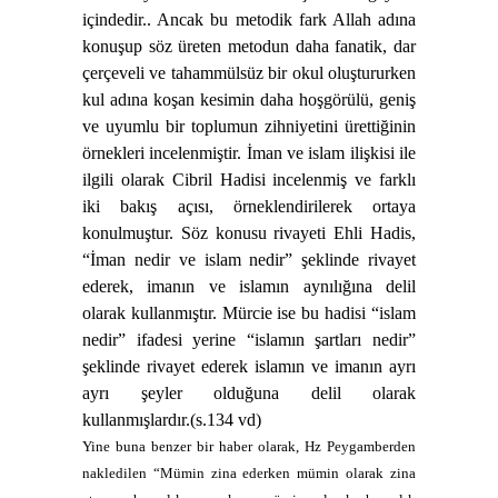
içindedir.. Ancak bu metodik fark Allah adına
konuşup söz üreten metodun daha fanatik, dar
çerçeveli ve tahammülsüz bir okul oluştururken
kul adına koşan kesimin daha hoşgörülü, geniş
ve uyumlu bir toplumun zihniyetini ürettiğinin
örnekleri incelenmiştir.
İman ve islam ilişkisi ile
ilgili olarak Cibril Hadisi incelenmiş ve farklı
iki bakış açısı, örneklendirilerek ortaya
konulmuştur. Söz konusu rivayeti Ehli Hadis,
“İman nedir ve islam nedir” şeklinde rivayet
ederek, imanın ve islamın aynılığına delil
olarak kullanmıştır. Mürcie ise bu hadisi “islam
nedir” ifadesi yerine “islamın şartları nedir”
şeklinde rivayet ederek islamın ve imanın ayrı
ayrı şeyler olduğuna delil olarak
kullanmışlardır.(s.134 vd)
Yine buna benzer bir haber olarak, Hz Peygamberden
nakledilen “Mümin zina ederken mümin olarak zina