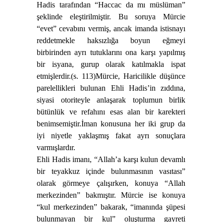
Hadis tarafından “Haccac da mı müslüman”
şeklinde eleştirilmiştir. Bu soruya Mürcie
“evet” cevabını vermiş, ancak imanda istisnayı
reddetmekle haksızlığa boyun eğmeyi
birbirinden ayrı tutuklarını ona karşı yapılmış
bir isyana, gurup olarak katılmakla ispat
etmişlerdir.(s. 113)
Mürcie, Haricilikle düşünce
parelellikleri bulunan Ehli Hadis’in zıddına,
siyasi otoriteyle anlaşarak toplumun birlik
bütünlük ve refahını esas alan bir karekteri
benimsemiştir.
İman konusuna her iki grup da
iyi niyetle yaklaşmış fakat ayrı sonuçlara
varmışlardır.
Ehli Hadis imanı, “Allah’a karşı kulun devamlı
bir teyakkuz içinde bulunmasının vasıtası”
olarak görmeye çalışırken, konuya
“
Allah
merkezinden” bakmıştır. Mürcie ise konuya
“kul merkezinden” bakarak,
“
imanında şüpesi
bulunmayan bir kul” oluşturma gayreti