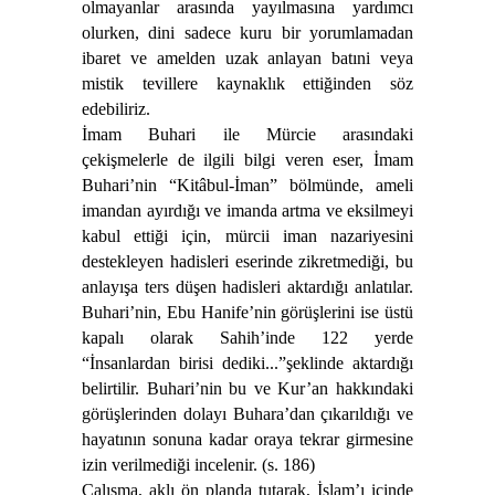
olmayanlar arasında yayılmasına yardımcı
olurken, dini sadece kuru bir yorumlamadan
ibaret ve amelden uzak anlayan batıni veya
mistik tevillere kaynaklık ettiğinden söz
edebiliriz.
İmam Buhari ile Mürcie arasındaki
çekişmelerle de ilgili bilgi veren eser, İmam
Buhari’nin “Kitâbul-İman” bölmünde, ameli
imandan ayırdığı ve imanda artma ve eksilmeyi
kabul ettiği için, mürcii iman nazariyesini
destekleyen hadisleri eserinde zikretmediği, bu
anlayışa ters düşen hadisleri aktardığı anlatılar.
Buhari’nin, Ebu Hanife’nin görüşlerini ise üstü
kapalı olarak Sahih’inde 122 yerde
“İnsanlardan birisi dediki...”şeklinde aktardığı
belirtilir. Buhari’nin bu ve Kur’an hakkındaki
görüşlerinden dolayı Buhara’dan çıkarıldığı ve
hayatının sonuna kadar oraya tekrar girmesine
izin verilmediği incelenir. (s. 186)
Çalışma, aklı ön planda tutarak, İslam’ı içinde