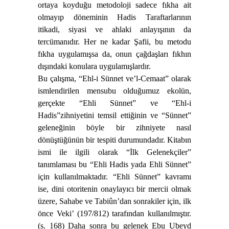
ortaya koyduğu metodoloji sadece fıkha ait
olmayıp döneminin Hadis Taraftarlarının
itikadi, siyasi ve ahlaki anlayışının da
tercümanıdır. Her ne kadar Şafii, bu metodu
fıkha uygulamışsa da, onun çağdaşları fıkhın
dışındaki konulara uygulamışlardır.
Bu çalışma, “Ehl-i Sünnet ve’l-Cemaat” olarak
ismlendirilen mensubu olduğumuz ekolün,
gerçekte “Ehli Sünnet” ve “Ehl-i
Hadis”zihniyetini temsil ettiğinin ve “Sünnet”
geleneğinin böyle bir zihniyete nasıl
dönüştüğünün bir tespiti durumundadır. Kitabın
ismi ile ilgili olarak “İlk Gelenekçiler”
tanımlaması bu “Ehli Hadis yada Ehli Sünnet”
için kullanılmaktadır. “Ehli Sünnet” kavramı
ise, dini otoritenin onaylayıcı bir mercii olmak
üzere, Sahabe ve Tabiûn’dan sonrakiler için, ilk
önce Veki’ (197/812) tarafından kullanılmıştır.
(s. 168) Daha sonra bu gelenek Ebu Ubeyd