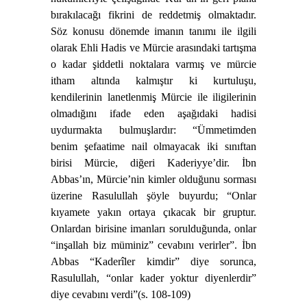
bırakılacağı fikrini de reddetmiş olmaktadır.
Söz konusu dönemde imanın tanımı ile ilgili
olarak Ehli Hadis ve Mürcie arasındaki tartışma
o kadar şiddetli noktalara varmış ve mürcie
itham altında kalmıştır ki kurtuluşu,
kendilerinin lanetlenmiş Mürcie ile iligilerinin
olmadığını ifade eden aşağıdaki hadisi
uydurmakta bulmuşlardır: “Ümmetimden
benim şefaatime nail olmayacak iki sınıftan
birisi Mürcie, diğeri Kaderiyye’dir. İbn
Abbas’ın, Mürcie’nin kimler olduğunu sorması
üzerine Rasulullah şöyle buyurdu; “Onlar
kıyamete yakın ortaya çıkacak bir gruptur.
Onlardan birisine imanları sorulduğunda, onlar
“inşallah biz müminiz” cevabını verirler”. İbn
Abbas “Kaderîler kimdir” diye sorunca,
Rasulullah, “onlar kader yoktur diyenlerdir”
diye cevabını verdi”(s. 108-109)