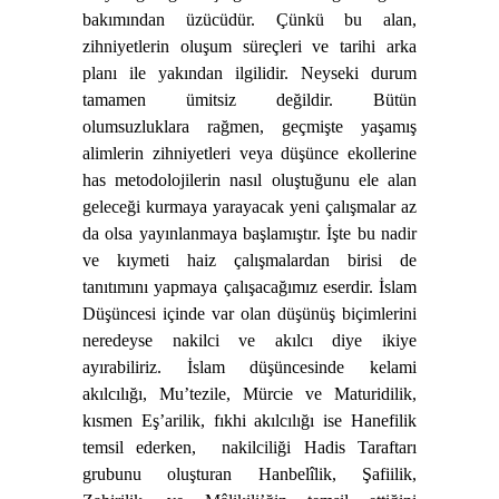
bakımından üzücüdür. Çünkü bu alan,
zihniyetlerin oluşum süreçleri ve tarihi arka
planı ile yakından ilgilidir. Neyseki durum
tamamen ümitsiz değildir. Bütün
olumsuzluklara rağmen, geçmişte yaşamış
alimlerin zihniyetleri veya düşünce ekollerine
has metodolojilerin nasıl oluştuğunu ele alan
geleceği kurmaya yarayacak yeni çalışmalar az
da olsa yayınlanmaya başlamıştır. İşte bu nadir
ve kıymeti haiz çalışmalardan birisi de
tanıtımını yapmaya çalışacağımız eserdir.
İslam
Düşüncesi içinde var olan düşünüş biçimlerini
neredeyse nakilci ve akılcı diye ikiye
ayırabiliriz. İslam düşüncesinde kelami
akılcılığı, Mu’tezile, Mürcie ve Maturidilik,
kısmen Eş’arilik, fıkhi akılcılığı ise Hanefilik
temsil ederken,
nakilciliği Hadis Taraftarı
grubunu oluşturan Hanbelîlik, Şafiilik,