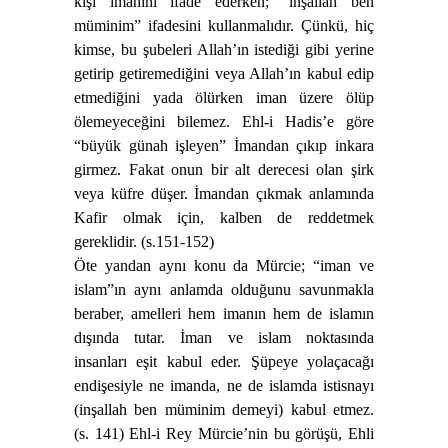
kişi imanını ifade ederken; “inşallah ben
müminim” ifadesini kullanmalıdır. Çünkü, hiç
kimse, bu şubeleri Allah’ın istediği gibi yerine
getirip getiremediğini veya Allah’ın kabul edip
etmediğini yada ölürken iman üzere ölüp
ölemeyeceğini bilemez.
Ehl-i Hadis’e göre
“büyük günah işleyen” İmandan çıkıp inkara
girmez. Fakat onun bir alt derecesi olan şirk
veya küfre düşer. İmandan çıkmak anlamında
Kafir olmak için, kalben de reddetmek
gereklidir. (s.151-152)
Öte yandan aynı konu da Mürcie; “iman ve
islam”ın aynı anlamda olduğunu savunmakla
beraber, amelleri hem imanın hem de islamın
dışında tutar. İman ve islam noktasında
insanları eşit kabul eder. Şüpeye yolaçacağı
endişesiyle ne imanda, ne de islamda istisnayı
(inşallah ben müminim demeyi) kabul etmez.
(s. 141) Ehl-i Rey Mürcie’nin bu görüşü, Ehli