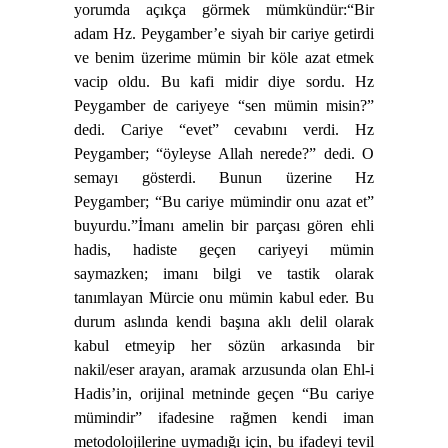
yorumda açıkça görmek mümkündür:
“Bir
adam Hz. Peygamber’e siyah bir cariye getirdi
ve benim üzerime mümin bir köle azat etmek
vacip oldu. Bu kafi midir diye sordu. Hz
Peygamber de cariyeye “sen mümin misin?”
dedi. Cariye “evet” cevabını verdi. Hz
Peygamber; “öyleyse Allah nerede?” dedi. O
semayı gösterdi. Bunun üzerine Hz
Peygamber; “Bu cariye mümindir onu azat et”
buyurdu.”
İmanı amelin bir parçası gören ehli
hadis, hadiste geçen cariyeyi mümin
saymazken; imanı bilgi ve tastik olarak
tanımlayan Mürcie onu mümin kabul eder. Bu
durum aslında kendi başına aklı delil olarak
kabul etmeyip her sözün arkasında bir
nakil/eser arayan, aramak arzusunda olan Ehl-i
Hadis’in, orijinal metninde geçen “Bu cariye
mümindir” ifadesine rağmen kendi iman
metodolojilerine uymadığı için, bu ifadeyi tevil