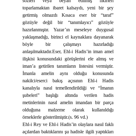
sözleri veya beyan edilmiş fikirleri
toparlamaktan ibaret kalsaydı, yeni bir şey
getirmiş olmazdı Kısaca eser bir “taraf”
gözüyle değil bir “tanımlayıcı” gözüyle
hazırlanmıştır. Yazar’ın meseleye duygusal
yaklaşmadığı, birinci el kaynaklara dayanarak
böyle bir çalışmayı hazırladığı
anlaşılmaktadır.
Eser, Ehl-i Hadis’in iman amel
ilişkisi konusundaki görüşlerini ele almış ve
iman’a getirilen tanımların listesini vermiştir.
İmanla amelin aynı olduğu konusunda
nakilci/eserci bakış açısının Ehl-i Hadis
kanalıyla nasıl temellendirildiği ve “İmanın
şubeleri” başlığı altında verilen hadis
metinlerinin nasıl amelin imandan bir parça
olduğuna malzeme olarak kullanıldığı
örneklerle gösterilmiştir.(s. 96 vd.)
Ehl-i Rey ve Ehl-i Hadis’in olaylara nasıl faklı
açılardan baktıklarını şu hadisle ilgili yaptıkları