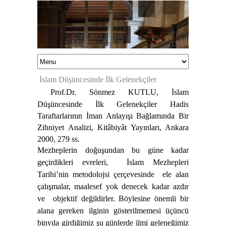
İslam Düşüncesinde İlk Gelenekçiler
Prof.Dr. Sönmez KUTLU, İslam
Düşüncesinde İlk Gelenekçiler Hadis
Taraftarlarının İman Anlayışı Bağlamında Bir
Zihniyet Analizi, Kitâbiyât Yayınları, Ankara
2000, 279 ss.
Mezheplerin doğuşundan bu güne kadar
geçirdikleri evreleri,
İslam Mezhepleri
Tarihi’nin metodolojsi çerçevesinde
ele alan
çalışmalar, maalesef yok denecek kadar azdır
ve
objektif değildirler. Böylesine önemli bir
alana gereken ilginin gösterilmemesi üçüncü
binyıla girdiğimiz şu günlerde ilmi geleneğimiz