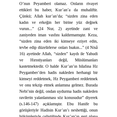
O’nun Peyamberi olamaz. Onların rivayet
ettikleri bu haber, Kur’an’a da muhaliftir.
Çünkü; Allah kur’an’da; “sizden zina eden
kadın ve erkeğin her birine yüz değnek
vurun...” (24 Nur, 2) ayetinde zani ve
zaniyeden iman vasfını kaldırmamıştır. Keza,
“sizden zina eden iki kimseye eziyet edin,
tevbe edip düzelirlerse onları bıakın...” (4 Nisâ
16) ayetinde Allah, “sizden” kaydı ile Yahudi
ve Hırıstiyanları değil, Müslümanları
kastetmektedir. O halde Kur’an’ın hilafına Hz
Peygamber’den hadis nakleden herhangi bir
kimseyi reddetmek, Hz Peygamberi reddetmek
ve onu tekzip etmek anlamına gelmez. Burada
Nebi’nin değil, ondan uydurma hadis nakleden
ravilerin yalanlanması söz konusudur” diyerek
(s.146-147) açıklamıştır. Ebu Hanife bu
görüşleriyle Hadisin Kur’an’ı neshettiği, onun
hükümleriyle çeliştiğinde Kur’an’ın geri plana