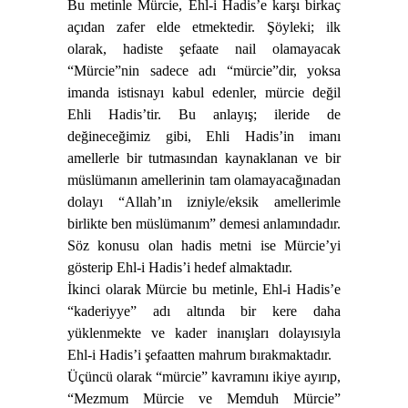
Bu metinle Mürcie, Ehl-i Hadis’e karşı birkaç
açıdan zafer elde etmektedir. Şöyleki; ilk
olarak, hadiste şefaate nail olamayacak
“Mürcie”nin sadece adı “mürcie
”
dir, yoksa
imanda istisnayı kabul edenler, mürcie değil
Ehli Hadis’tir. Bu anlayış; ileride de
değineceğimiz gibi, Ehli Hadis’in imanı
amellerle bir tutmasından kaynaklanan ve bir
müslümanın amellerinin tam olamayacağınadan
dolayı “Allah’ın izniyle/eksik amellerimle
birlikte ben müslümanım” demesi anlamındadır.
Söz konusu olan hadis metni ise Mürcie’yi
gösterip Ehl-i Hadis’i hedef almaktadır.
İkinci olarak Mürcie bu metinle, Ehl-i Hadis’e
“kaderiyye” adı altında bir kere daha
yüklenmekte ve kader inanışları dolayısıyla
Ehl-i Hadis’i şefaatten mahrum bırakmaktadır.
Üçüncü olarak “mürcie” kavramını ikiye ayırıp,
“Mezmum Mürcie ve Memduh Mürcie”