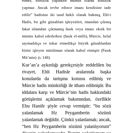
etmez, hırsızlık yaparken mümin olarak hırsızlık
yapmaz. Ancak tevbe edince imanı kendisine iade
edilir” hadisine iki taraf farklı olarak bakmış, Ehl-i
Hadis, bu gibi günahları işleyenleri, imandan çıkmış
fakat islamdan çıkmamış fasık veya imanı eksik bir
mümin kabul ederlerken (fasık el-milli), Mürcie, helal
saymadıkça ve inkar etmedikçe büyük günahlardan
birini işleyen müslüman olarak kabul etmiştir (Fasık
Mü’min). (s. 146)
Kur’an’a aykırılığı gerekçesiyle reddelilen bu
rivayet, Ehli Hadisle aralarında başka
konularda da tartışma konusu edilmiş ve
Mürcie hadis münkirliği ile itham edilmiştir. Bu
iddalara karşı ve Mürcie’nin hadis hakkındaki
görüşlerini açıklamak bakımından, özellikle
Ebu Hanife şöyle cevap vermiştir; “bu sözü
yalanlamak Hz Peygamberin sözünü
yalanlamak değildir. Çünkü yalanlamak; ancak,
“ben Hz Peygamberin sözünü yalanlıyorum”