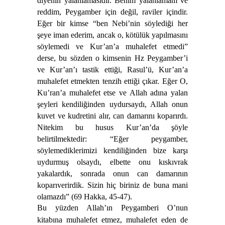
diyenin yalanlamasıdır. Benim yalanlamam ve
reddim, Peygamber için değil, raviler içindir.
Eğer bir kimse “ben Nebi’nin söylediği her
şeye iman ederim, ancak o, kötülük yapılmasını
söylemedi ve Kur’an’a muhalefet etmedi”
derse, bu sözden o kimsenin Hz Peygamber’i
ve Kur’an’ı tastik ettiği, Rasul’ü, Kur’an’a
muhalefet etmekten tenzih ettiği çıkar. Eğer O,
Ku’ran’a muhalefet etse ve Allah adına yalan
şeyleri kendiliğinden uydursaydı, Allah onun
kuvet ve kudretini alır, can damarını koparırdı.
Nitekim bu husus Kur’an’da şöyle
belirtilmektedir: “Eğer peygamber,
söylemediklerimizi kendiliğinden bize karşı
uydurmuş olsaydı, elbette onu kıskıvrak
yakalardık, sonrada onun can damarının
koparıverirdik. Sizin hiç biriniz de buna mani
olamazdı” (69 Hakka, 45-47).
Bu yüzden Allah’ın Peygamberi O’nun
kitabına muhalefet etmez, muhalefet eden de