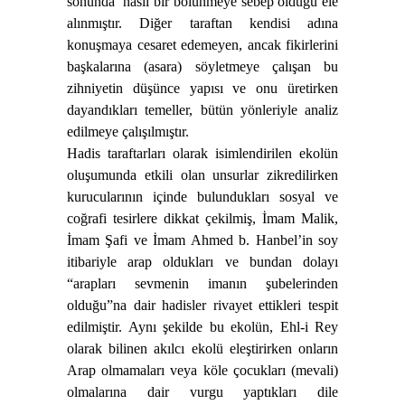
sonunda
nasıl bir bölünmeye sebep olduğu ele
alınmıştır. Diğer taraftan kendisi adına
konuşmaya cesaret edemeyen, ancak fikirlerini
başkalarına (asara) söyletmeye çalışan bu
zihniyetin düşünce yapısı ve onu üretirken
dayandıkları temeller, bütün yönleriyle analiz
edilmeye çalışılmıştır.
Hadis taraftarları olarak isimlendirilen ekolün
oluşumunda etkili olan unsurlar zikredilirken
kurucularının içinde bulundukları sosyal ve
coğrafi tesirlere dikkat çekilmiş, İmam Malik,
İmam Şafi ve İmam Ahmed b. Hanbel’in soy
itibariyle arap oldukları ve bundan dolayı
“arapları sevmenin imanın şubelerinden
olduğu”na dair hadisler rivayet ettikleri tespit
edilmiştir. Aynı şekilde bu ekolün, Ehl-i Rey
olarak bilinen akılcı ekolü eleştirirken onların
Arap olmamaları veya köle çocukları (mevali)
olmalarına dair vurgu yaptıkları dile