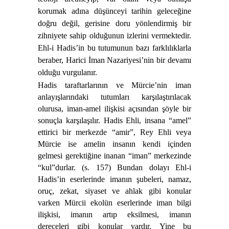
korumak adına düşünceyi tarihin geleceğine
doğru değil, gerisine doru yönlendirmiş bir
zihniyete sahip olduğunun izlerini vermektedir.
Ehl-i Hadis’in bu tutumunun bazı farklılıklarla
beraber, Harici İman Nazariyesi’nin bir devamı
olduğu vurgulanır.
Hadis taraftarlarının ve Mürcie’nin iman
anlayışlarındaki tutumları karşılaştırılacak
olurusa, iman-amel ilişkisi açısından şöyle bir
sonuçla karşılaşılır. Hadis Ehli, insana “amel”
ettirici bir merkezde “amir”, Rey Ehli veya
Mürcie ise amelin insanın kendi içinden
gelmesi gerektiğine inanan “iman” merkezinde
“kul”durlar. (s. 157) Bundan dolayı Ehl-i
Hadis’in eserlerinde imanın şubeleri, namaz,
oruç, zekat, siyaset ve ahlak gibi konular
varken Mürcii ekolün eserlerinde iman bilgi
ilişkisi, imanın artıp eksilmesi, imanın
dereceleri gibi konular vardır. Yine bu