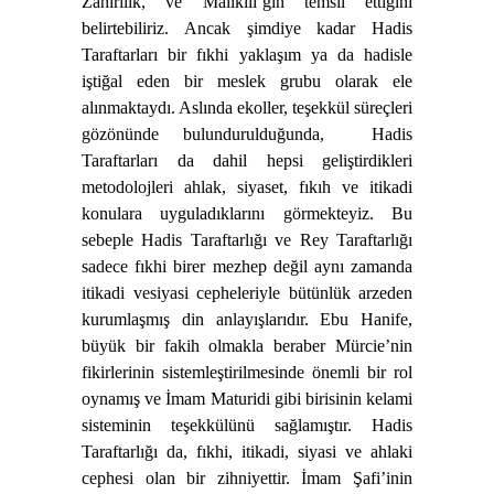
Zahirilik, ve Mâlikili’ğin temsil ettiğini
belirtebiliriz. Ancak şimdiye kadar Hadis
Taraftarları bir fıkhi yaklaşım ya da hadisle
iştiğal eden bir meslek grubu olarak ele
alınmaktaydı. Aslında ekoller, teşekkül süreçleri
gözönünde bulundurulduğunda,
Hadis
Taraftarları da dahil hepsi geliştirdikleri
metodolojleri ahlak, siyaset, fıkıh ve itikadi
konulara uyguladıklarını görmekteyiz. Bu
sebeple Hadis Taraftarlığı ve Rey Taraftarlığı
sadece fıkhi birer mezhep değil aynı zamanda
itikadi vesiyasi cepheleriyle bütünlük arzeden
kurumlaşmış din anlayışlarıdır. Ebu Hanife,
büyük bir fakih olmakla beraber Mürcie’nin
fikirlerinin sistemleştirilmesinde önemli bir rol
oynamış ve İmam Maturidi gibi birisinin kelami
sisteminin teşekkülünü sağlamıştır. Hadis
Taraftarlığı da, fıkhi, itikadi, siyasi ve ahlaki
cephesi olan bir zihniyettir. İmam Şafi’inin