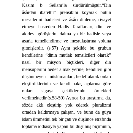
Kasım b. Sellam’la sürdürülmüştür.
“Din
âsârdan ibarettir” prensibini koyarak bütün
mesailerini hadisleri ve âsârı dinleme, rivayet
etmeye hasreden Hadis Taraftarları, dini ve
akidevi görüşlerini daima ya bir hadisle veya
asarla temellendirme ve meşrulaştırma yoluna
gitmişlerdir. (s.57) Aynı şekilde bu grubun
kendilerine “dinin mutlak temsilcileri olarak”
nasıl bir misyon biçtikleri, diğer din
mensuplarını hedef almak yerine, kendileri gibi
düşünmeyen
müslümanları, hedef alarak onları
eleştirdiklerinin ve kendi bakış açılarına göre
onları sigaya çektiklerinin örnekleri
verilmektedir.(s.58-59) Ayrıca bu araştırma da,
sözde aklı eleştirip yok ederek pluralizmi
ortadan kaldırmaya çalışan, ve bunu da güya
islam ümmetini tek bir çatı ve düşünce etrafında
toplama iddiasıyla yapan bu düşünüş biçiminin,