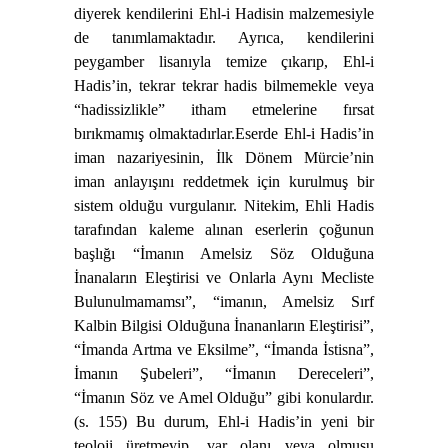
diyerek kendilerini Ehl-i Hadisin malzemesiyle
de tanımlamaktadır. Ayrıca, kendilerini
peygamber lisanıyla temize çıkarıp, Ehl-i
Hadis’in, tekrar tekrar hadis bilmemekle veya
“hadissizlikle” itham etmelerine fırsat
bırıkmamış olmaktadırlar.
Eserde Ehl-i Hadis’in
iman nazariyesinin, İlk Dönem Mürcie’nin
iman anlayışını reddetmek için kurulmuş bir
sistem olduğu vurgulanır. Nitekim, Ehli Hadis
tarafından kaleme alınan eserlerin çoğunun
başlığı “İmanın Amelsiz Söz Olduğuna
İnanaların Eleştirisi ve Onlarla Aynı Mecliste
Bulunulmamamsı”, “imanın, Amelsiz Sırf
Kalbin Bilgisi Olduğuna İnananların Eleştirisi”,
“İmanda Artma ve Eksilme”, “İmanda İstisna”,
İmanın Şubeleri”, “İmanın Dereceleri”,
“İmanın Söz ve Amel Olduğu” gibi konulardır.
(s. 155) Bu durum, Ehl-i Hadis’in yeni bir
teoloji üretmeyip, var olanı veya olmuşu