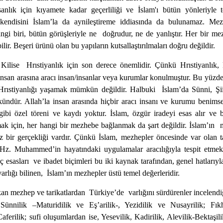
anlık için kıyamete kadar geçerliliği ve İslam'ı bütün yönleriyle t
kendisini İslam’la da aynileştireme iddiasında da bulunamaz. M
ngi biri, bütün görüşleriyle ne
doğrudur, ne de yanlıştır. Her bir 
ilir. Beşeri ürünü olan bu yapıların kutsallaştırılmaları doğru değildir.
Kilise
Hrıstiyanlık için son derece önemlidir. Çünkü Hrıstiyanlık, 
e insan arasına aracı insan/insanlar veya kurumlar konulmuştur. Bu yüzde
rıstiyanlığı yaşamak mümkün değildir. Halbuki
İslam’da Sünni, Ş
ndür. Allah’la insan arasında hiçbir aracı insanı ve kurumu benims
gibi özel töreni ve kaydı yoktur. İslam, özgür iradeyi esas alır ve b
k için, her hangi bir mezhebe bağlanmak da şart değildir. İslam’ın
z bir gerçekliği vardır. Çünkü İslam, mezhepler öncesinde var olan t
 Hz. Muhammed’in hayatındaki uygulamalar aracılığıyla tespit etme
ç esasları
ve ibadet biçimleri bu iki kaynak tarafından, genel hatlarıyla
varlığı bilinen,
İslam’ın mezhepler üstü temel değerleridir.
kan mezhep ve tarikatlardan
Türkiye’de
varlığını sürdürenler incelendi
Sünnilik –Maturidilik ve Eş’arilik-, Yezidilik ve Nusayrilik; Fı
Caferilik; sufi oluşumlardan ise, Yesevilik, Kadirilik, Alevilik-Bektaşili