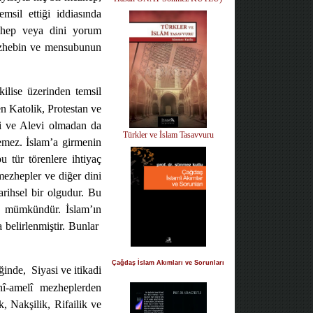
emsil ettiği iddiasında
ezhep veya dini yorum
mezhebin ve mensubunun
kilise üzerinden temsil
n Katolik, Protestan ve
ii ve Alevi olmadan da
Türkler ve İslam Tasavvuru
emez. İslam’a girmenin
u tür törenlere ihtiyaç
mezhepler ve diğer dini
arihsel bir olgudur. Bu
k mümkündür. İslam’ın
 belirlenmiştir. Bunlar
Çağdaş İslam Akımları ve Sorunları
ğinde,
Siyasi ve itikadi
khî-amelî mezheplerden
k, Nakşilik, Rifailik ve