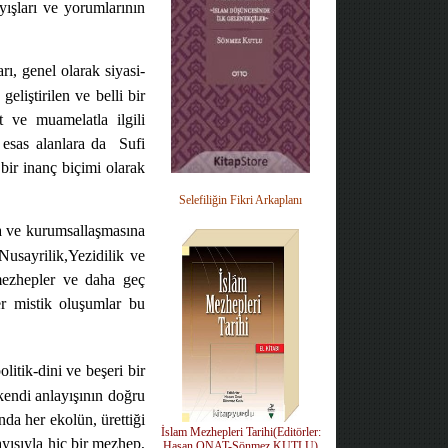
yışları ve yorumlarının
ı, genel olarak siyasi-
eliştirilen ve belli bir
t ve muamelatla ilgili
 esas alanlara da
Sufi
bir inanç biçimi olarak
Selefiliğin Fikri Arkaplanı
ına ve kurumsallaşmasına
 Nusayrilik,Yezidilik ve
î mezhepler ve daha geç
er mistik oluşumlar bu
litik-dini ve beşeri bir
 kendi anlayışının doğru
nda her ekolün, ürettiği
İslam Mezhepleri Tarihi(Editörler:
ayısıyla hiç bir mezhep,
Hasan ONAT-Sönmez KUTLU)