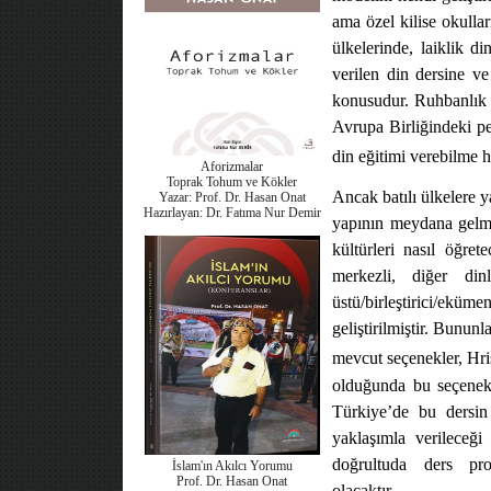
ama özel kilise okulla
ülkelerinde, laiklik d
verilen din dersine ve
konusudur. Ruhbanlık s
Avrupa Birliğindeki pe
din eğitimi verebilme h
Aforizmalar
Toprak Tohum ve Kökler
Ancak batılı ülkelere ya
Yazar: Prof. Dr. Hasan Onat
Hazırlayan: Dr. Fatıma Nur Demir
yapının meydana gelmes
kültürleri nasıl öğret
merkezli, diğer din
üstü/birleştirici/eküm
geliştirilmiştir. Bununl
mevcut seçenekler, Hris
olduğunda bu seçenekl
Türkiye’de bu dersin
yaklaşımla verileceği
doğrultuda ders pro
İslam'ın Akılcı Yorumu
Prof. Dr. Hasan Onat
olacaktır.