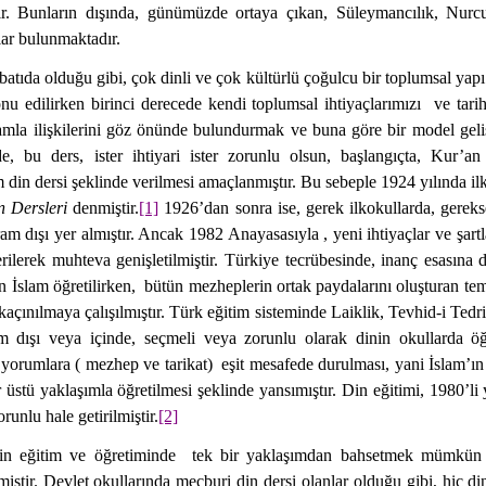
ır. Bunların dışında, günümüzde ortaya çıkan, Süleymancılık, Nurc
lar bulunmaktadır.
atıda olduğu gibi, çok dinli ve çok kültürlü çoğulcu bir toplumsal yapı
nu edilirken birinci derecede kendi toplumsal ihtiyaçlarımızı
ve tari
lamla ilişkilerini göz önünde bulundurmak ve buna göre bir model gel
 bu ders, ister ihtiyari ister zorunlu olsun, başlangıçta, Kur’an
m din dersi şeklinde verilmesi amaçlanmıştır. Bu sebeple 1924 yılında il
 Dersleri
denmiştir.
[1]
1926’dan sonra ise, gerek ilkokullarda, gerekse
m dışı yer almıştır. Ancak 1982 Anayasasıyla , yeni ihtiyaçlar ve şartl
erilerek muhteva genişletilmiştir. Türkiye tecrübesinde, inanç esasına 
 İslam öğretilirken,
bütün mezheplerin ortak paydalarını oluşturan tem
çınılmaya çalışılmıştır. Türk eğitim sisteminde Laiklik, Tevhid-i Tedri
am dışı veya içinde, seçmeli veya zorunlu olarak dinin okullarda öğ
i yorumlara ( mezhep ve tarikat)
eşit mesafede durulması, yani İslam’ın
üstü yaklaşımla öğretilmesi şeklinde yansımıştır. Din eğitimi, 1980’li 
runlu hale getirilmiştir.
[2]
in eğitim ve öğretiminde
tek bir yaklaşımdan bahsetmek mümkün d
rmiştir. Devlet okullarında mecburi din dersi olanlar olduğu gibi, hiç d