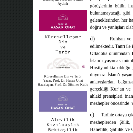
Aydınlı
görüşlerinin bütün ins
bulunamayacağı gibi 
geleneklerinden her ha
doğru ve yanlışları olab
d)
Ruhban ve 
edilmektedir. Tanrı il
Ortadoks olunmadan H
İslam’ı yaşamak mümkü
Hrıstiyanlıkta olduğu 
duymaz. İslam’ı yaşama
Küreselleşme Din ve Terör
Yazar: Prof. Dr. Hasan Onat
anlayışlardan
bağımsı
Hazırlayan: Prof. Dr. Sönmez Kutlu
gerçekliği Kur’an ve
ahlakî prensipleri, inan
mezhepler öncesinde
e)
Tarihte ortaya çı
mezheplerden Şiilik, 
Hanefilik, Şafiilik ve 