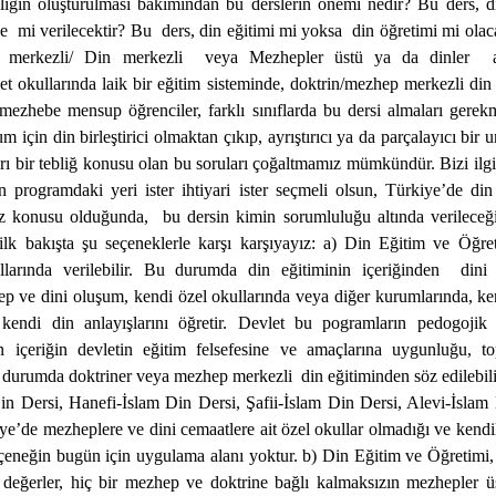
mliğin oluşturulması bakımından bu derslerin önemi nedir? Bu ders, d
de
mi verilecektir? Bu
ders, din eğitimi mi yoksa
din öğretimi mi olac
 merkezli/ Din merkezli
veya Mezhepler üstü ya da dinler
et okullarında laik bir eğitim sisteminde, doktrin/mezhep merkezli d
ezhebe mensup öğrenciler, farklı sınıflarda bu dersi almaları gerekm
lum için din birleştirici olmaktan çıkıp, ayrıştırıcı ya da parçalayıcı bir
yrı bir tebliğ konusu olan bu soruları çoğaltmamız mümkündür. Bizi ilgi
n programdaki yeri ister ihtiyari ister seçmeli olsun, Türkiye’de di
öz konusu olduğunda,
bu dersin kimin sorumluluğu altında verileceğ
ilk bakışta şu seçeneklerle karşı karşıyayız: a) Din Eğitim ve Öğr
larında verilebilir. Bu durumda din eğitiminin içeriğinden
dini
 ve dini oluşum, kendi özel okullarında veya diğer kurumlarında, ke
kendi din anlayışlarını öğretir. Devlet bu pogramların pedogojik
en içeriğin devletin eğitim felsefesine ve amaçlarına uygunluğu, to
durumda doktriner veya mezhep merkezli
din eğitiminden söz edilebi
in Dersi, Hanefi-İslam Din Dersi, Şafii-İslam Din Dersi, Alevi-İsla
ye’de mezheplere ve dini cemaatlere ait özel okullar olmadığı ve kendil
çeneğin bugün için uygulama alanı yoktur. b) Din Eğitim ve Öğretimi, r
değerler, hiç bir mezhep ve doktrine bağlı kalmaksızın mezhepler üst