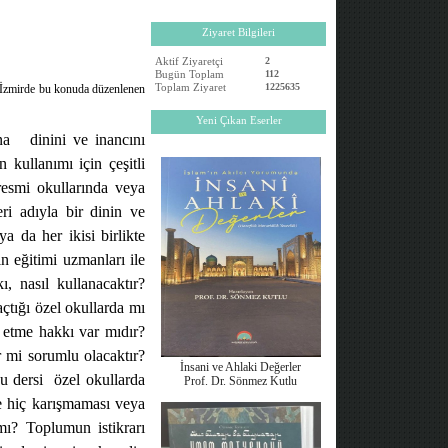
Ziyaret Bilgileri
Aktif Ziyaretçi
2
Bugün Toplam
112
Toplam Ziyaret
1225635
07 İzmirde bu konuda düzenlenen
Yeni Çıkan Eserler
na
dinini ve inancını
 kullanımı için çeşitli
resmi okullarında veya
eri adıyla bir dinin ve
ya da her ikisi birlikte
n eğitimi uzmanları ile
, nasıl kullanacaktır?
tığı özel okullarda mı
l etme hakkı var mıdır?
 mi sorumlu olacaktır?
İnsani ve Ahlaki Değerler
u dersi
özel okullarda
Prof. Dr. Sönmez Kutlu
e hiç karışmaması veya
ı? Toplumun istikrarı