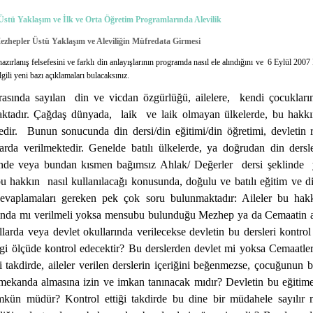
Üstü Yaklaşım ve İlk ve Orta Öğretim Programlarında Alevilik
zhepler Üstü Yaklaşım ve Aleviliğin Müfredata Girmesi
azırlanış felsefesini ve farklı din anlayışlarının programda nasıl ele alındığını ve 6 Eylül 20
lgili yeni bazı açıklamaları bulacaksınız.
rasında sayılan
din ve vicdan özgürlüğü, ailelere,
kendi çocukları
aktadır. Çağdaş dünyada,
laik
ve laik olmayan ülkelerde, bu hakkın
edir.
Bunun sonucunda din dersi/din eğitimi/din öğretimi, devletin 
larda verilmektedir. Genelde batılı ülkelerde, ya doğrudan din dersl
linde veya bundan kısmen bağımsız Ahlak/ Değerler
dersi şeklinde
bu hakkın
nasıl kullanılacağı konusunda, doğulu ve batılı eğitim ve di
cevaplamaları gereken pek çok soru bulunmaktadır: Aileler bu hakkı
rında mı verilmeli yoksa mensubu bulunduğu Mezhep ya da Cemaatin aç
llarda veya devlet okullarında verilecekse devletin bu dersleri kontro
gi ölçüde kontrol edecektir? Bu derslerden devlet mi yoksa Cemaatler
i takdirde, aileler verilen derslerin içeriğini beğenmezse, çocuğunun b
 mekanda almasına izin ve imkan tanınacak mıdır? Devletin bu eğitim
kün müdür? Kontrol ettiği takdirde bu dine bir müdahele sayılır m