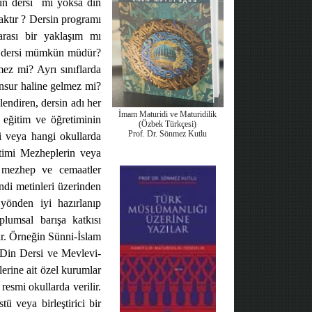
in dersi
mi yoksa din
aktır ? Dersin programı
arası bir yaklaşım mı
in dersi mümkün müdür?
ez mi? Ayrı sınıflarda
 unsur haline gelmez mi?
lendiren, dersin adı her
İmam Maturidi ve Maturidilik
n eğitim ve öğretiminin
(Özbek Türkçesi)
Prof. Dr. Sönmez Kutlu
i veya hangi okullarda
etimi Mezheplerin veya
 mezhep ve cemaatler
ndi metinleri üzerinden
 yönden iyi hazırlanıp
plumsal barışa katkısı
lir. Örneğin Sünni-İslam
m Din Dersi ve Mevlevi-
erine ait özel kurumlar
esmi okullarda verilir.
ü veya birleştirici bir