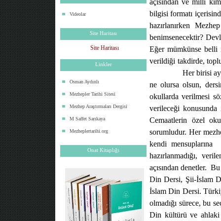
açısından ve milli ki
bilgisi formatı içerisin
Videolar
hazırlanırken Mezhep
Site Haritası
benimsenecektir? Devl
Site Haritası
Eğer mümkünse belli m
verildiği takdirde, top
Linkler
Her birisi a
Osman Aydınlı
ne olursa olsun, dersi
Mezhepler Tarihi Sitesi
okullarda verilmesi s
Mezhep Araştırmaları Dergisi
verileceği konusunda 
M Saffet Sarıkaya
Cemaatlerin özel okul
sorumludur. Her mezhep
Mezheplertarihi.org
kendi mensuplarına
Onat Kitaplığı
hazırlanmadığı, veril
açısından denetler.
Bu 
Din Dersi, Şii-İslam D
İslam Din Dersi. Türki
olmadığı sürece, bu se
Din kültürü ve ahlaki 