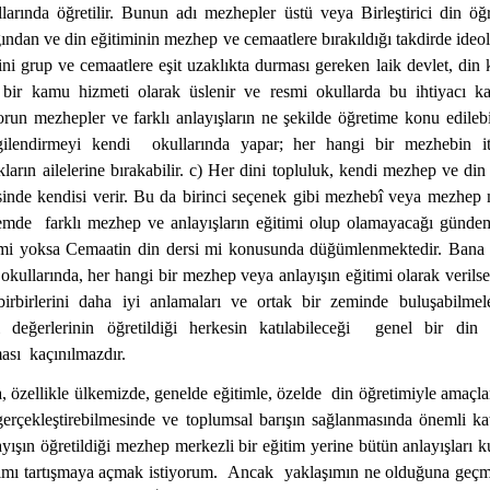
larında öğretilir. Bunun adı mezhepler üstü veya Birleştirici din öğr
ndan ve din eğitiminin mezhep ve cemaatlere bırakıldığı takdirde ideo
ini grup ve cemaatlere eşit uzaklıkta durması gereken laik devlet, din
 bir kamu hizmeti olarak üslenir ve resmi okullarda bu ihtiyacı kar
un mezhepler ve farklı anlayışların ne şekilde öğretime konu edilebil
lgilendirmeyi kendi
okullarında yapar; her hangi bir mezhebin it
kların ailelerine bırakabilir. c) Her dini topluluk, kendi mezhep ve din
isinde kendisi verir. Bu da birinci seçenek gibi mezhebî veya mezhep m
temde
farklı mezhep ve anlayışların eğitimi olup olamayacağı gündem
 mi yoksa Cemaatin din dersi mi konusunda düğümlenmektedir. Bana gö
 okullarında, her hangi bir mezhep veya anlayışın eğitimi olarak verilse 
irbirlerini daha iyi anlamaları ve ortak bir zeminde buluşabilmele
değerlerinin öğretildiği herkesin katılabileceği
genel bir din 
ası
kaçınılmazdır.
özellikle ülkemizde, genelde eğitimle, özelde
din öğretimiyle amaçla
gerçekleştirebilmesinde ve toplumsal barışın sağlanmasında önemli ka
layışın öğretildiği mezhep merkezli bir eğitim yerine bütün anlayışları
aşımı tartışmaya açmak istiyorum.
Ancak
yaklaşımın ne olduğuna geçm