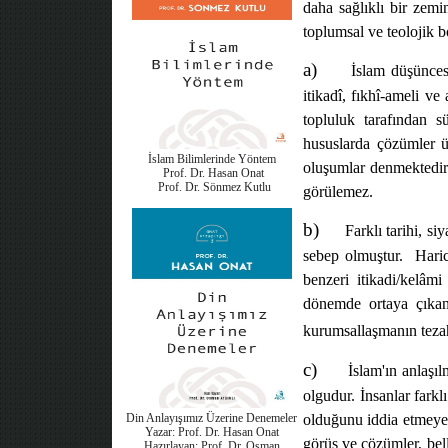
daha sağlıklı bir zemi
toplumsal ve teolojik b
a)
İslam düşüncesi
itikadî, fıkhî-ameli ve
topluluk tarafından s
hususlarda çözümler ü
İslam Bilimlerinde Yöntem
oluşumlar denmektedi
Prof. Dr. Hasan Onat
Prof. Dr. Sönmez Kutlu
görülemez.
b)
Farklı tarihi, s
sebep olmuştur.
Haric
benzeri itikadi/kelâmi
dönemde ortaya çıkan 
kurumsallaşmanın tezah
c)
İslam'ın anlaşıl
olgudur. İnsanlar farkl
Din Anlayışımız Üzerine Denemeler
olduğunu iddia etmeye, 
Yazar: Prof. Dr. Hasan Onat
görüş ve çözümler, bel
Hazırlayan: Prof. Dr. Osman