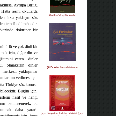
kılırsa, Avrupa Birliği
. Hatta resmi okullarda
Alevilik-Bektaşilik Yazıları
rden fazla yaklaşım söz
en temsil edilmektedir.
rkezinde
doktriner
bir
ültürlü ve çok dinli bir
amak için, diğer din ve
eğitimini veren
dinler
lı olmaksızın dinler
Şii Fırkalar
Nevbahti-Kummi
n merkezli yaklaşımlar
umlarının verilmesi için
tta Türkiye söz konusu
ilecektir. Bugün için,
slerin nasıl ve hangi
şımın benimsenerek, bu
ulunmak daha yararlı
Şeyh Safiyüddîn Erdebilî, Makalât (Şeyh
yabilmemiz için, önce