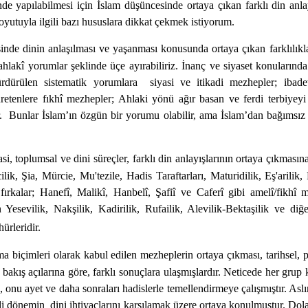
nde yapılabilmesi için İslam düşüncesinde ortaya çıkan farklı din anla
oyutuyla ilgili bazı hususlara dikkat çekmek istiyorum.
nde dinin anlaşılması ve yaşanması konusunda ortaya çıkan farklılıklar
 ahlakî yorumlar şeklinde üçe ayırabiliriz. İnanç ve siyaset konularında g
ürdürülen sistematik yorumlara
siyasi ve itikadi mezhepler; ibade
retenlere fıkhî mezhepler; Ahlaki yönü ağır basan ve ferdi terbiyeyi
r.
Bunlar İslam’ın özgün bir yorumu olabilir, ama İslam’dan bağımsız 
iyasi, toplumsal ve dini süreçler, farklı din anlayışlarının ortaya çıkmas
ilik, Şia, Mürcie, Mu'tezile, Hadis Taraftarları, Maturidilik, Eş'arilik,
 fırkalar; Hanefî, Malikî, Hanbelî, Şafiî ve Caferî gibi amelî/fikh
Yesevilik, Nakşilik, Kadirilik, Rufailik, Alevilik-Bektaşilik ve diğ
ürleridir.
ma biçimleri olarak kabul edilen mezheplerin ortaya çıkması, tarihsel, po
ı bakış açılarına göre, farklı sonuçlara ulaşmışlardır. Neticede her grup
onu ayet ve daha sonraları hadislerle temellendirmeye çalışmıştır. Aslı
li dönemin
dini ihtiyaçlarını karşılamak üzere ortaya konulmuştur. Dol