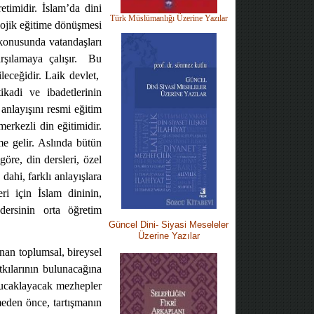
etimidir. İslam’da dini
Türk Müslümanlığı Üzerine Yazılar
lojik eğitime dönüşmesi
 konusunda vatandaşları
şılamaya çalışır.
Bu
eceğidir. Laik devlet,
ikadi ve ibadetlerinin
 anlayışını resmi eğitim
erkezli din eğitimidir.
e gelir. Aslında bütün
re, din dersleri, özel
dahi, farklı anlayışlara
ri için İslam dininin,
dersinin orta öğretim
Güncel Dini-
Siyasi M
eseleler
Üzerine Yazılar
nan toplumsal, bireysel
tkılarının bulunacağına
 kucaklayacak mezhepler
eden önce, tartışmanın