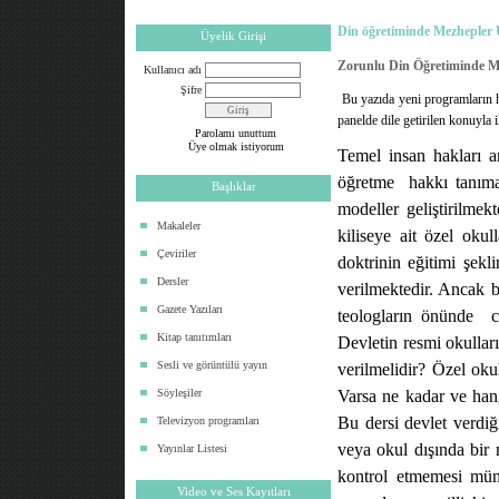
Din öğretiminde Mezhepler 
Üyelik Girişi
Zorunlu Din Öğretiminde Me
Kullanıcı adı
Şifre
Bu yazıda yeni programların h
panelde dile getirilen konuyla i
Parolamı unuttum
Üye olmak istiyorum
Temel insan hakları a
öğretme
hakkı tanım
Başlıklar
modeller geliştirilmekt
Makaleler
kiliseye ait özel okul
Çeviriler
doktrinin eğitimi şek
Dersler
verilmektedir. Ancak 
Gazete Yazıları
teologların önünde
Kitap tanıtımları
Devletin resmi okulla
Sesli ve görüntülü yayın
verilmelidir? Özel oku
Söyleşiler
Varsa ne kadar ve han
Bu dersi devlet verdiğ
Televizyon programları
veya okul dışında bir
Yayınlar Listesi
kontrol etmemesi müm
Video ve Ses Kayıtları