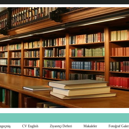
zgeçmiş
CV English
Ziyaretçi Defteri
Makaleler
Fotoğraf Galer