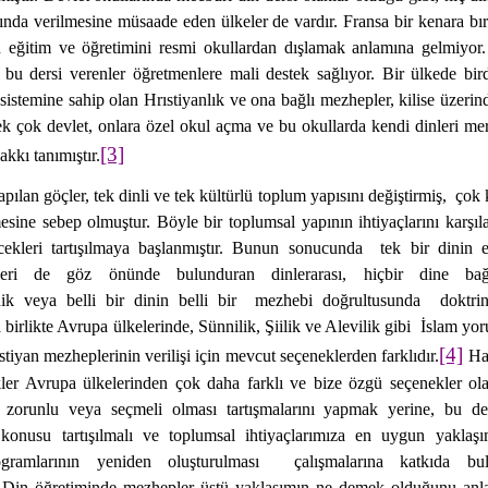
rında verilmesine müsaade eden ülkeler de vardır. Fransa bir kenara bıra
in eğitim ve öğretimini resmi okullardan dışlamak anlamına gelmiyor
 bu dersi verenler öğretmenlere mali destek sağlıyor. Bir ülkede bi
istemine sahip olan Hrıstiyanlık ve ona bağlı mezhepler, kilise üzerind
k çok devlet, onlara özel okul açma ve bu okullarda kendi dinleri me
[3]
akkı tanımıştır.
pılan göçler, tek dinli ve tek kültürlü toplum yapısını değiştirmiş,
çok k
ine sebep olmuştur. Böyle bir toplumsal yapının ihtiyaçlarını karşıl
ecekleri tartışılmaya başlanmıştır. Bunun sonucunda
tek bir dinin 
leri de göz önünde bulunduran dinlerarası, hiçbir dine bağ
enik veya belli bir dinin belli bir
mezhebi doğrultusunda
doktri
a birlikte Avrupa ülkelerinde, Sünnilik, Şiilik ve Alevilik gibi
İslam yor
[4]
tiyan mezheplerinin verilişi için mevcut seçeneklerden farklıdır.
Ha
er Avrupa ülkelerinden çok daha farklı ve bize özgü seçenekler olab
 zorunlu veya seçmeli olması tartışmalarını yapmak yerine, bu der
 konusu tartışılmalı ve toplumsal ihtiyaçlarımıza en uygun yakla
gramlarının yeniden oluşturulması
çalışmalarına katkıda b
Din öğretiminde mezhepler üstü yaklaşımın ne demek olduğunu anla