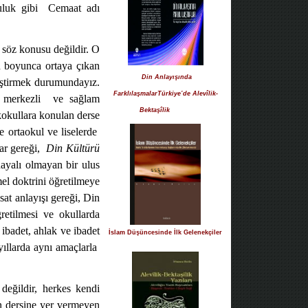
uluk gibi
Cemaat adı
 söz konusu değildir. O
h boyunca ortaya çıkan
Din Anlayışında
iştirmek durumundayız.
FarklılaşmalarTürkiye’de Alevîlik-
 merkezli
ve sağlam
Bektaşîlik
kokullara konulan derse
 ortaokul ve liselerde
ar gereği,
Din Kültürü
dayalı olmayan bir ulus
el doktrini öğretilmeye
sat anlayışı gereği, Din
retilmesi ve okullarda
 ibadet, ahlak ve ibadet
İslam Düşüncesinde İlk Gelenekçiler
yıllarda aynı amaçlarla
eğildir, herkes kendi
in dersine yer vermeyen