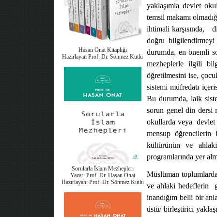
yaklaşımla devlet okul
temsil makamı olmadığı
ihtimali karşısında,
d
doğru bilgilendirmeyi
Hasan Onat Kitaplığı
durumda, en önemli sor
Hazırlayan Prof. Dr. Sönmez Kutlu
mezheplerle ilgili bi
öğretilmesini ise, çocu
sistemi müfredatı içer
Bu durumda, laik sis
sorun genel din dersi
okullarda veya
devlet
mensup öğrencilerin b
kültürünün ve ahlaki 
programlarında yer alm
Sorularla İslam Mezhepleri
Müslüman toplumlarda, 
Yazar: Prof. Dr. Hasan Onat
Hazırlayan: Prof. Dr. Sönmez Kutlu
ve ahlaki hedeflerin
inandığım belli bir an
üstü/ birleştirici yakl