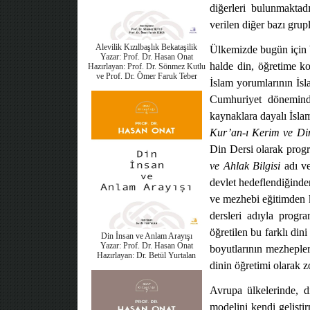
diğerleri bulunmaktad
verilen diğer bazı grup
Alevilik Kızılbaşlık Bekataşilik
Ülkemizde bugün için b
Yazar: Prof. Dr. Hasan Onat
halde din, öğretime ko
Hazırlayan: Prof. Dr. Sönmez Kutlu
ve Prof. Dr. Ömer Faruk Teber
İslam yorumlarının İs
Cumhuriyet döneminde,
kaynaklara dayalı İsla
Kur’an-ı Kerim ve Din
Din Dersi olarak progra
ve Ahlak Bilgisi
adı v
devlet hedeflendiğinden
ve mezhebi eğitimden ka
dersleri adıyla progr
öğretilen bu farklı din
Din İnsan ve Anlam Arayışı
Yazar: Prof. Dr. Hasan Onat
boyutlarının mezhepler 
Hazırlayan: Dr. Betül Yurtalan
dinin öğretimi olarak zo
Avrupa ülkelerinde, d
modelini kendi gelişti