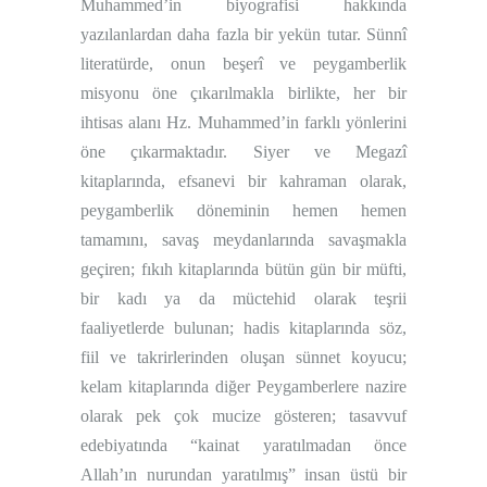
Muhammed’in biyografisi hakkında
yazılanlardan daha fazla bir yekün tutar. Sünnî
literatürde, onun beşerî ve peygamberlik
misyonu öne çıkarılmakla birlikte, her bir
ihtisas alanı Hz. Muhammed’in farklı yönlerini
öne çıkarmaktadır. Siyer ve Megazî
kitaplarında, efsanevi bir kahraman olarak,
peygamberlik döneminin hemen hemen
tamamını, savaş meydanlarında savaşmakla
geçiren; fıkıh kitaplarında bütün gün bir müfti,
bir kadı ya da müctehid olarak teşrii
faaliyetlerde bulunan; hadis kitaplarında söz,
fiil ve takrirlerinden oluşan sünnet koyucu;
kelam kitaplarında diğer Peygamberlere nazire
olarak pek çok mucize gösteren; tasavvuf
edebiyatında “kainat yaratılmadan önce
Allah’ın nurundan yaratılmış” insan üstü bir