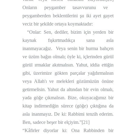
Onların peygamber tasavvurunu ve
peygamberden beklentilerini şu iki ayet gayet
veciz bir şekilde ortaya koymaktadır:
“Onlar: Sen, dediler, bizim için yerden bir
kaynak fışkırtmadıkça sana asla
inanmayacağız.
Veya senin bir hurma bahçen
ve üzüm bağın olmalı; öyle ki, içlerinden gürül
gürül ırmaklar akıtmalısın.
Yahut, iddia ettiğin
gibi, üzerimize gökten parçalar yağdırmalısın
veya Allah'ı ve melekleri gözümüzün önüne
getirmelisin.
Yahut da altından bir evin olmalı,
yada göğe çıkmalısın. Bize, okuyacağımız bir
kitap indirmediğin sürece (göğe) çıktığına da
asla inanmayız. De ki: Rabbimi tenzih ederim.
Ben, sadece beşer bir elçiyim.”
[21]
“Kâfirler diyorlar ki: Ona Rabbinden bir