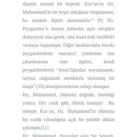
dışında normal bir beşerdi. Kur’an’ın Hz.
Muhammed’in bir beşer olduğunu vurgulaması,
bu zeminle ilişkili okunmalıdır.”
[9]
Hz.
Peygamber’e inanan kimseler, aşırı sevgileri
dolayısıyla olsa gerek, ona insan üstü özellikler
vermeye başlamıştır. Diğer taraftan daha önceki
peygamberlerin mucizevî yönlerinin öne
çıkarılmasına olan ilgileri, kendi
peygamberlerini “insan’lığından soyutlanarak,
sayısız olağanüstü niteliklerle bezenmiş bir
imaja”
[10]
dönüştürmelerine sebep olmuştur.
Hz. Muhammed, ölümsüz değildir, ebediliği
yoktur. Her canlı gibi, ölümü tatmıştır.
Bu
sebeple Kur’an, Hz. Muhammed’in ölümsüz
bir varlık olmadığına açık bir şekilde dikkat
çekmiştir.
[11]
Hz. Muhammed, duyguları olan bir beşerdi.