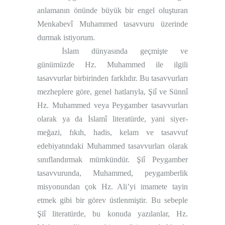
anlamanın önünde büyük bir engel oluşturan
Menkabevî Muhammed tasavvuru üzerinde
durmak istiyorum.
İslam dünyasında geçmişte ve
günümüzde Hz. Muhammed ile ilgili
tasavvurlar birbirinden farklıdır. Bu tasavvurları
mezheplere göre, genel hatlarıyla, Şiî ve Sünnî
Hz. Muhammed veya Peygamber tasavvurları
olarak ya da İslamî literatürde, yani siyer-
meğazi, fıkıh, hadis, kelam ve tasavvuf
edebiyatındaki Muhammed tasavvurları olarak
sınıflandırmak mümkündür. Şiî Peygamber
tasavvurunda, Muhammed, peygamberlik
misyonundan çok Hz. Ali’yi imamete tayin
etmek gibi bir görev üstlenmiştir. Bu sebeple
Şiî literatürde, bu konuda yazılanlar, Hz.