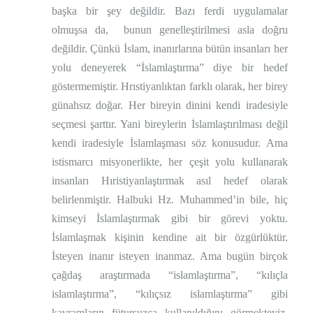
başka bir şey değildir. Bazı ferdi uygulamalar
olmuşsa da,
bunun genelleştirilmesi asla doğru
değildir. Çünkü İslam, inanırlarına bütün insanları her
yolu deneyerek “İslamlaştırma” diye bir hedef
göstermemiştir. Hrıstiyanlıktan farklı olarak, her birey
günahsız doğar. Her bireyin dinini kendi iradesiyle
seçmesi şarttır. Yani bireylerin İslamlaştırılması değil
kendi iradesiyle İslamlaşması söz konusudur. Ama
istismarcı misyonerlikte, her çeşit yolu kullanarak
insanları Hıristiyanlaştırmak asıl hedef olarak
belirlenmiştir. Halbuki Hz. Muhammed’in bile, hiç
kimseyi İslamlaştırmak gibi bir görevi yoktu.
İslamlaşmak kişinin kendine ait bir özgürlüktür.
İsteyen inanır isteyen inanmaz. Ama bugün birçok
çağdaş araştırmada “islamlaştırma”, “kılıçla
islamlaştırma”, “kılıçsız islamlaştırma” gibi
kavramların fütursuzca kullanıldığını görmekteyiz.