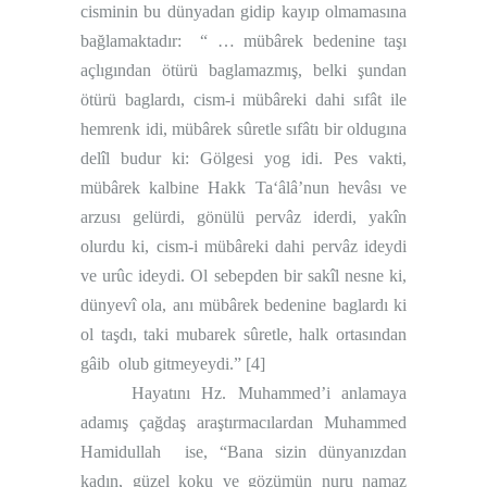
cisminin bu dünyadan gidip kayıp olmamasına
bağlamaktadır:
“ … mübârek bedenine taşı
açlıgından ötürü baglamazmış, belki şundan
ötürü baglardı, cism-i mübâreki dahi sıfât
ile
hemrenk idi, mübârek sûretle sıfâtı bir oldugına
delîl budur ki: Gölgesi yog idi. Pes vakti,
mübârek kalbine Hakk Ta‘âlâ’nun hevâsı
ve
arzusı gelürdi, gönülü pervâz iderdi, yakîn
olurdu ki, cism-i mübâreki dahi pervâz ideydi
ve urûc ideydi. Ol sebepden bir sakîl
nesne ki,
dünyevî ola, anı mübârek bedenine baglardı ki
ol taşdı, taki mubarek sûretle, halk ortasından
gâib
olub gitmeyeydi.”
[4]
Hayatını Hz. Muhammed’i anlamaya
adamış çağdaş araştırmacılardan Muhammed
Hamidullah
ise, “Bana sizin dünyanızdan
kadın, güzel koku ve gözümün nuru namaz