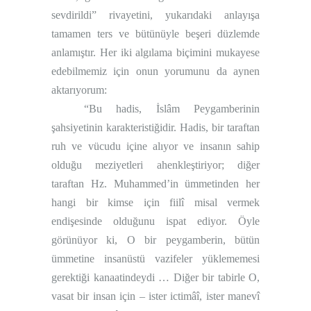
sevdirildi” rivayetini, yukarıdaki anlayışa
tamamen ters ve bütünüyle beşeri düzlemde
anlamıştır. Her iki algılama biçimini mukayese
edebilmemiz için onun yorumunu da aynen
aktarıyorum:
“Bu hadis, İslâm Peygamberinin
şahsiyetinin karakteristiğidir. Hadis, bir taraftan
ruh ve vücudu içine alıyor ve insanın sahip
olduğu meziyetleri ahenkleştiriyor; diğer
taraftan Hz. Muhammed’in ümmetinden her
hangi bir kimse için fiilî misal vermek
endişesinde olduğunu ispat ediyor. Öyle
görünüyor ki, O bir peygamberin, bütün
ümmetine insanüstü vazifeler yüklememesi
gerektiği kanaatindeydi … Diğer bir tabirle O,
vasat bir insan için – ister ictimâî, ister manevî