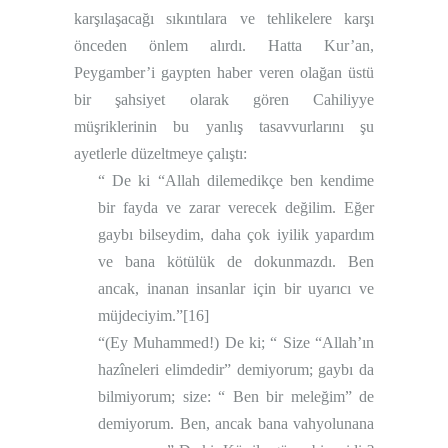
karşılaşacağı sıkıntılara ve tehlikelere karşı
önceden önlem alırdı. Hatta Kur’an,
Peygamber’i gaypten haber veren olağan üstü
bir şahsiyet olarak gören Cahiliyye
müşriklerinin bu yanlış tasavvurlarını şu
ayetlerle düzeltmeye çalıştı:
“ De ki “Allah dilemedikçe ben kendime
bir fayda ve zarar verecek değilim. Eğer
gaybı bilseydim, daha çok iyilik yapardım
ve bana kötülük de dokunmazdı. Ben
ancak, inanan insanlar için bir uyarıcı ve
müjdeciyim.”
[16]
“(Ey Muhammed!) De ki; “ Size “Allah’ın
hazîneleri elimdedir” demiyorum; gaybı da
bilmiyorum; size: “ Ben bir meleğim” de
demiyorum. Ben, ancak bana vahyolunana