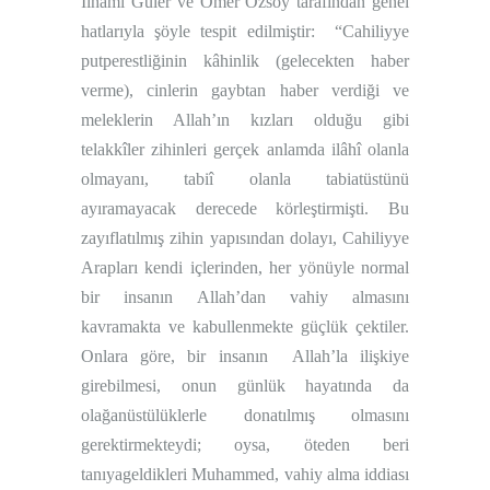
İlhami Güler ve Ömer Özsoy tarafından genel
hatlarıyla şöyle tespit edilmiştir:
“Cahiliyye
putperestliğinin kâhinlik (gelecekten haber
verme), cinlerin gaybtan haber verdiği ve
meleklerin Allah’ın kızları olduğu gibi
telakkîler zihinleri gerçek anlamda ilâhî olanla
olmayanı, tabiî olanla tabiatüstünü
ayıramayacak derecede körleştirmişti. Bu
zayıflatılmış zihin yapısından dolayı, Cahiliyye
Arapları kendi içlerinden, her yönüyle normal
bir insanın Allah’dan vahiy almasını
kavramakta ve kabullenmekte güçlük çektiler.
Onlara göre, bir insanın
Allah’la ilişkiye
girebilmesi, onun günlük hayatında da
olağanüstülüklerle donatılmış olmasını
gerektirmekteydi; oysa, öteden beri
tanıyageldikleri Muhammed, vahiy alma iddiası