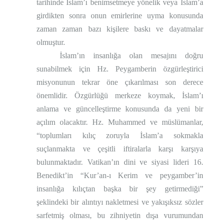
tarihinde İslam’ı benimsetmeye yönelik veya İslam’a
girdikten sonra onun emirlerine uyma konusunda
zaman zaman bazı kişilere baskı ve dayatmalar
olmuştur.
İslam’ın insanlığa olan mesajını doğru
sunabilmek için Hz. Peygamberin özgürleştirici
misyonunun tekrar öne çıkarılması son derece
önemlidir. Özgürlüğü merkeze koymak, İslam’ı
anlama ve güncelleştirme konusunda da yeni bir
açılım olacaktır. Hz. Muhammed ve müslümanlar,
“toplumları kılıç zoruyla İslam’a sokmakla
suçlanmakta ve çeşitli iftiralarla karşı karşıya
bulunmaktadır. Vatikan’ın dini ve siyasi lideri 16.
Benedikt’in “Kur’an-ı Kerim ve peygamber’in
insanlığa kılıçtan başka bir şey getirmediği”
şeklindeki bir alıntıyı nakletmesi ve yakışıksız sözler
sarfetmiş olması, bu zihniyetin dışa vurumundan