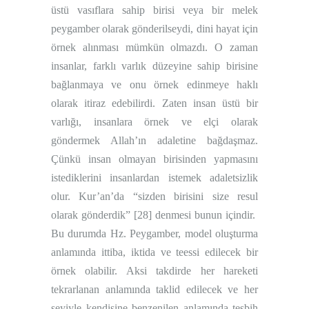
üstü vasıflara sahip birisi veya bir melek
peygamber olarak gönderilseydi, dini hayat için
örnek alınması mümkün olmazdı. O zaman
insanlar, farklı varlık düzeyine sahip birisine
bağlanmaya ve onu örnek edinmeye haklı
olarak itiraz edebilirdi. Zaten insan üstü bir
varlığı, insanlara örnek ve elçi olarak
göndermek Allah’ın adaletine bağdaşmaz.
Çünkü insan olmayan birisinden yapmasını
istediklerini insanlardan istemek adaletsizlik
olur. Kur’an’da “sizden birisini size resul
olarak gönderdik”
[28]
denmesi bunun içindir.
Bu durumda Hz. Peygamber, model oluşturma
anlamında ittiba, iktida ve teessi edilecek bir
örnek olabilir. Aksi takdirde her hareketi
tekrarlanan anlamında taklid edilecek ve her
şeyiyle kendisine benzenilen anlamında teşbih