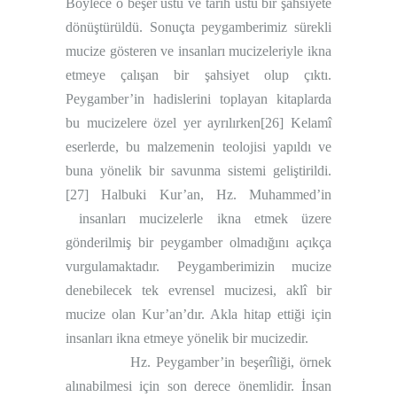
Böylece o beşer üstü ve tarih üstü bir şahsiyete
dönüştürüldü. Sonuçta peygamberimiz sürekli
mucize gösteren ve insanları mucizeleriyle ikna
etmeye çalışan bir şahsiyet olup çıktı.
Peygamber’in hadislerini toplayan kitaplarda
bu mucizelere özel yer ayrılırken
[26]
Kelamî
eserlerde, bu malzemenin teolojisi yapıldı ve
buna yönelik bir savunma sistemi geliştirildi.
[27]
Halbuki Kur’an, Hz. Muhammed’in
insanları mucizelerle ikna etmek üzere
gönderilmiş bir peygamber olmadığını açıkça
vurgulamaktadır. Peygamberimizin mucize
denebilecek tek evrensel mucizesi, aklî bir
mucize olan Kur’an’dır. Akla hitap ettiği için
insanları ikna etmeye yönelik bir mucizedir.
Hz. Peygamber’in beşerîliği, örnek
alınabilmesi için son derece önemlidir. İnsan