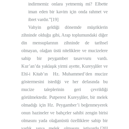
indirmemiz onlara yetmemiş mi? Elbette
iman eden bir kavim için onda rahmet ve
ibret vardır.”
[19]
Vahyin geldiği dönemde müşriklerin
zihninde olduğu gibi, Arap toplumundaki diğer
din mensuplarının zihninde de tarihsel
olmayan, olağan üstü niteliklere ve mucizelere
sahip bir peygamber tasavvuru vardı.
Kur’an’da yaklaşık yirmi ayette, Kureyşliler ve
Ehl-i Kitab’ın
Hz. Muhammed’den mucize
göstermesini istediği ve her defasında bu
mucize taleplerinin geri çevrildiği
görülmektedir. Putperest Kureyşliler, bir melek
olmadığı için Hz. Peygamber’i beğenmeyerek
onun hazineler ve bahçeler sahibi zengin birisi
olmasını yada olağanüstü özelliklere sahip bir
varlık veya melek olmasını istiyordu.
[20]