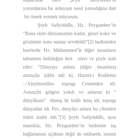
yorumlarına bu anlayışın nasıl yansıdığına dair
bir örnek vermek istiyorum.
Şeyh Safiyüddîn, Hz. Peygamber’in
“Bana sizin dünyanızdan kadın, güzel koku ve
gözümün nuru namaz sevdirildi”
[2]
hadisinden
hareketle Hz. Muhammed’le diğer insanların
tabiatının farklılığını ileri
sürer ve şöyle izah
eder: “Dünyayı anlara (diğer insanlara)
anunçûn izâfet itdi ki, Hazret-i Risâletün
–‘Aleyhisselâm- topragı Cennetden idi.
Anunçûn gölgesi yokdı ve anlarun ki “
dünyâkum”
dimeg ile hıtâb itmiş idi, topragı
dünyadan idi. Pes, dünyâyı anlara bu cihetden
ötürü izafet
itdi.”
[3]
Şeyh Safiyüddîn, aynı
mantıkla, Hz. Peygamber’in bedenine taş
bağlamasını açlıktan değil de mübarek, nurani