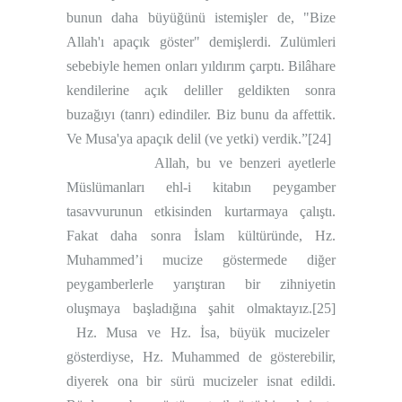
bunun daha büyüğünü istemişler de, "Bize
Allah'ı apaçık göster" demişlerdi. Zulümleri
sebebiyle hemen onları yıldırım çarptı. Bilâhare
kendilerine açık deliller geldikten sonra
buzağıyı (tanrı) edindiler. Biz bunu da affettik.
Ve Musa'ya apaçık delil (ve yetki) verdik.”
[24]
Allah, bu ve benzeri ayetlerle
Müslümanları ehl-i kitabın peygamber
tasavvurunun etkisinden kurtarmaya çalıştı.
Fakat daha sonra İslam kültüründe, Hz.
Muhammed’i mucize göstermede diğer
peygamberlerle yarıştıran bir zihniyetin
oluşmaya başladığına şahit olmaktayız.
[25]
Hz. Musa ve Hz. İsa, büyük mucizeler
gösterdiyse, Hz. Muhammed de gösterebilir,
diyerek ona bir sürü mucizeler isnat edildi.