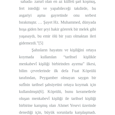
sahada- zarurî olan en az külfeti şart koşmuş,
fert istediği ve yapabileceği takdirde, bu
asgariyi aşma gayretinde onu serbest
bırakmıştır. … Şayet Hz. Muhammed, dünyada
hoşa giden her şeyi hakir görerek bir melek gibi
yaşasaydı, bu emir ölü bir yazı olmaktan ileri
gidemezdi.”
[5]
Şahısların hayatını ve kişiliğini ortaya
koymada kullanılan “tarihsel kişilikle
menkabevî kişiliği birbirinden ayırma” ilkesi,
bilim çevrelerinde ilk defa Fuat Köprülü
tarafından, Peygamber olmayan saygın bir
sufînin tarihsel şahsiyetini ortaya koymak için
kullanılmıştı
[6]
. Köprülü, bunu kerametlerle
oluşan menkabevî kişiliği ile tarihsel kişiliği
birbirine karışmış olan Ahmet Yesevi üzerinde
denediği için, büyük sorunlarla karşılaşmadı.