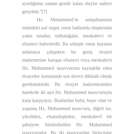
ayırdığımız zaman geride kalan olaylar sadece
gerçektir.”
[7]
Hz. Muhammed’in anlaşılmasının
önündeki asıl engel, onun hakkında oluşturulan
yalan isnatlar, mübalağalar, menkabevi ve
efsanevi haberlerdir. Bu sebeple onun hayatını
anlamaya çalışırken bu geniş rivayet
malzemesine karışan efsanevi veya menkabevi
Hz. Muhammed tasavvuruna kaynaklık eden
rivayetler konusunda son derece dikkatli olmak
gerekmektedir. Bu rivayet malzemesinden
hareketle iki ayrı Hz. Muhammed tasavvuruyla
karşı karşıyayız. Bunlardan birisi, beşer olan ve
yaşamış Hz. Muhammed tasavvuru, diğeri ise,
yüceltilen, efsaneleştirilen, menkabevî bir
şahsiyete büründürülen Hz. Muhammed
tasavvurudur. Bu iki tasavvurdan birincisine