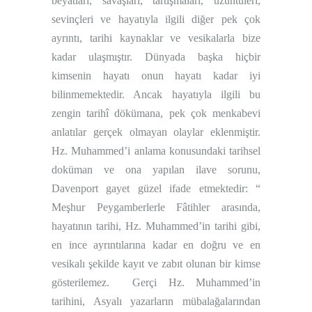
beyatları, savaşları, tartışmaları, üzüntüleri,
sevinçleri ve hayatıyla ilgili diğer pek çok
ayrıntı, tarihi kaynaklar ve vesikalarla bize
kadar ulaşmıştır. Dünyada başka hiçbir
kimsenin hayatı onun hayatı kadar iyi
bilinmemektedir. Ancak hayatıyla ilgili bu
zengin tarihî dökümana, pek çok menkabevi
anlatılar gerçek olmayan olaylar eklenmiştir.
Hz. Muhammed’i anlama konusundaki tarihsel
doküman ve ona yapılan ilave sorunu,
Davenport gayet güzel ifade etmektedir: “
Meşhur Peygamberlerle Fâtihler arasında,
hayatının tarihi, Hz. Muhammed’in tarihi gibi,
en ince ayrıntılarına kadar en doğru ve en
vesikalı şekilde kayıt ve zabıt olunan bir kimse
gösterilemez.
Gerçi Hz. Muhammed’in
tarihini, Asyalı yazarların mübalağalarından