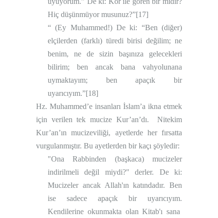
uyuyorum.” De ki: Kör ile gören bir midir?
Hiç düşünmüyor musunuz?”
[17]
“ (Ey Muhammed!) De ki: “Ben (diğer)
elçilerden (farklı) türedi birisi değilim; ne
benim, ne de sizin başınıza gelecekleri
bilirim; ben ancak bana vahyolunana
uymaktayım; ben apaçık bir
uyarıcıyım.”
[18]
Hz. Muhammed’e insanları İslam’a ikna etmek
için verilen tek mucize Kur’an’dı.
Nitekim
Kur’an’ın mucizeviliği, ayetlerde her fırsatta
vurgulanmıştır. Bu ayetlerden bir kaçı şöyledir:
"Ona Rabbinden (başkaca) mucizeler
indirilmeli değil miydi?" derler. De ki:
Mucizeler ancak Allah'ın katındadır. Ben
ise sadece apaçık bir uyarıcıyım.
Kendilerine okunmakta olan Kitab'ı sana