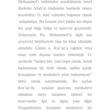
Muhammed’i birbirinden ayırabilmenin temel
ilkelerini Allah’ın kitabından hareketle ortaya
koyabiliriz. O, ilahî vahiyden bağımsız olarak
anlaşılamaz. Bu konuda yüce kitaba ters düşen
her çeşit bilgi, belge ve tasavvur geçersizdir.
Dolayısıyla Hz. Muhammed’le ilgili ana
çerçeveyi belirleyecek olan bu kitap olmalıdır
olmalıdır. Çünkü o, Kur’an’a rağmen veya
onun emri dışında hareket etmemiştir. O,
ayetlerde “bizden biri, yani beşer olarak, kendi
toplumunun bir ferdi olarak, tarihin içinde
konuşlanan ve menkabevi yönü bulunmayan”
birisi olarak sunulmaktadır. Bu açıdan
Kur’an’da
sunulan tasavvur, menkabevi
olmaktan öteye tamamen tarihsel bir
tasavvurdur. İşin en ilginç yanı diğer
Peygamberleri, kıssalarla menkabevi bir