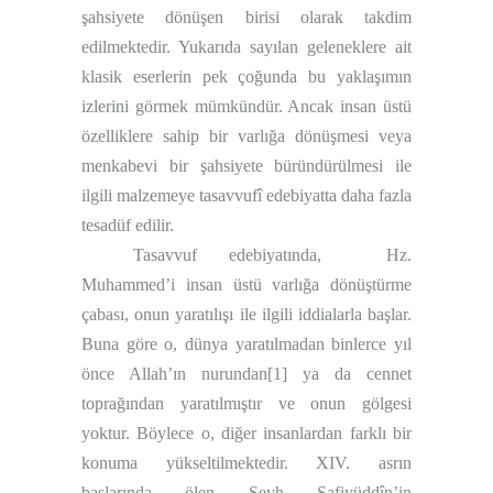
şahsiyete dönüşen birisi olarak takdim
edilmektedir. Yukarıda sayılan geleneklere ait
klasik eserlerin pek çoğunda bu yaklaşımın
izlerini görmek mümkündür. Ancak insan üstü
özelliklere sahip bir varlığa dönüşmesi veya
menkabevi bir şahsiyete büründürülmesi ile
ilgili malzemeye tasavvufî edebiyatta daha fazla
tesadüf edilir.
Tasavvuf edebiyatında,
Hz.
Muhammed’i insan üstü varlığa dönüştürme
çabası, onun yaratılışı ile ilgili iddialarla başlar.
Buna göre o, dünya yaratılmadan binlerce yıl
önce Allah’ın nurundan
[1]
ya da cennet
toprağından yaratılmıştır ve onun gölgesi
yoktur. Böylece o, diğer insanlardan farklı bir
konuma yükseltilmektedir. XIV. asrın
başlarında ölen Şeyh Safiyüddîn’in