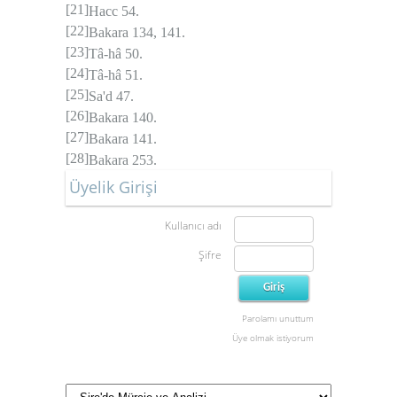
[21]
Hacc 54.
[22]
Bakara 134, 141.
[23]
Tâ-hâ 50.
[24]
Tâ-hâ 51.
[25]
Sa'd 47.
[26]
Bakara 140.
[27]
Bakara 141.
[28]
Bakara 253.
Üyelik Girişi
Kullanıcı adı
Şifre
Parolamı unuttum
Üye olmak istiyorum