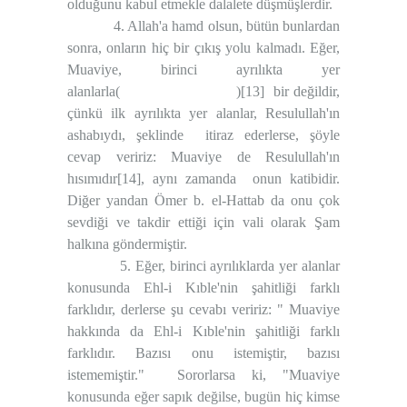
olduğunu kabul etmekle dalalete düşmüşlerdir.
4. Allah'a hamd olsun, bütün bunlardan
sonra, onların hiç bir çıkış yolu kalmadı. Eğer,
Muaviye, birinci ayrılıkta yer
alanlarla(
)
[13]
bir değildir,
çünkü ilk ayrılıkta yer alanlar, Resulullah'ın
ashabıydı, şeklinde
itiraz ederlerse, şöyle
cevap veririz: Muaviye de Resulullah'ın
hısımıdır
[14]
, aynı zamanda
onun katibidir.
Diğer yandan Ömer b. el-Hattab da onu çok
sevdiği ve takdir ettiği için vali olarak Şam
halkına göndermiştir.
5. Eğer, birinci ayrılıklarda yer alanlar
konusunda Ehl-i Kıble'nin şahitliği farklı
farklıdır, derlerse şu cevabı veririz: " Muaviye
hakkında da Ehl-i Kıble'nin şahitliği farklı
farklıdır. Bazısı onu istemiştir, bazısı
istememiştir."
Sororlarsa ki, "Muaviye
konusunda eğer sapık değilse, bugün hiç kimse