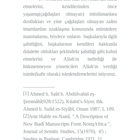
etmelerini, kendilerinden önce
yaşamış(çağdaşları olmayan) müslümanlara
dostlukları ve yine çağdaşları olmayan zalim
imamlardan uzaklaşma konusunda müminlere
inanmalarını, böylece onların
başkalarıyla ilgili
şahitliğini, başkalarının kendileri hakkında
dalalette oldukları şeklindeki şahitliği gibi kabul
etmelerini ve Allah'ın indirdiği ile
hükmetmeyen yöneticileri Allah'ın verdiği
isimle(kafir olarak) isimlendirmelerini istiyoruz.
[1]
Ahmed b. Saîd b. Abdülvahid eş-
Şemmâhî(928/1522), Kitabü's-Siyer, thk.
Ahmed b. Suûd es-Siyâbî, Oman 1987, I, 109.
[2]
Amr Halife en-Namî, " A Description of
New Ibadî Manuscripts From NortqAfrica ",
Journal of Semitic Studies, 15(1970),
65 ;
Studies in Ibadısm, Cambridge 1971, 11.