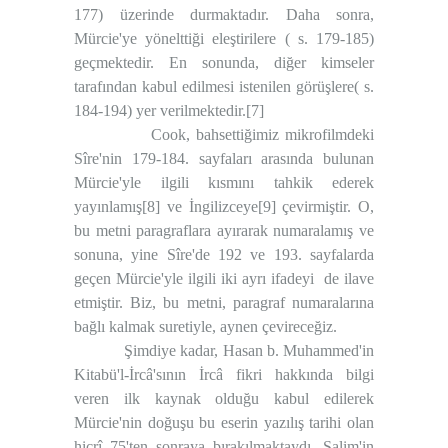
177) üzerinde durmaktadır. Daha sonra,
Mürcie'ye yönelttiği eleştirilere ( s. 179-185)
geçmektedir. En sonunda, diğer kimseler
tarafından kabul edilmesi istenilen görüşlere( s.
184-194) yer verilmektedir.
[7]
Cook, bahsettiğimiz mikrofilmdeki
Sîre'nin 179-184. sayfaları arasında bulunan
Mürcie'yle ilgili kısmını tahkik ederek
yayınlamış
[8]
ve İngilizceye
[9]
çevirmiştir. O,
bu metni paragraflara ayırarak numaralamış ve
sonuna, yine Sîre'de 192 ve 193. sayfalarda
geçen Mürcie'yle ilgili iki ayrı ifadeyi
de ilave
etmiştir. Biz, bu metni, paragraf numaralarına
bağlı kalmak suretiyle, aynen çevireceğiz.
Şimdiye kadar, Hasan b. Muhammed'in
Kitabü'l-İrcâ'sının İrcâ fikri hakkında bilgi
veren ilk kaynak olduğu kabul edilerek
Mürcie'nin doğuşu bu eserin yazılış tarihi olan
hicrî 75'ten sonraya bırakılmaktaydı. Salim'in