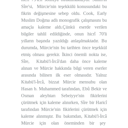
Sîre'si,
Mürcie'nin teşekkülü konusundaki bu
fikrin değişmesine sebep oldu. Cook, Early
Muslim Doğma adlı monografik çalışmasını bu
amaçla kaleme aldı.Çünkü eserde verilen
bilgiler tahlil edildiğinde, onun hicrî 70'li
yılların başında yazıldığı anlaşılmaktadır. Bu
durumda, Mürcie'nin bu tarihten önce teşekkül
etmiş olması gerekir. İkinci önemli nokta ise,
Sîre,
Kitabü'l-İrcâ'dan daha önce kaleme
alınan ve Mürcie hakkında bilgi veren eserler
arasında bilinen ilk eser olmasıdır. Yalnız
Kitabü'l-İrcâ, bizzat Mürcie mensubu olan
Hasan b. Muhammed tarafından, Ebû Bekir ve
Osman aleyhtarı Sebeiyye'nin fikirlerini
çürütmek için kaleme alınırken, Sîre bir Haricî
tarafından Mürcie'nin fikirlerini çürütmek için
kaleme alınmıştır. Bu bakımdan, Kitabü'l-İrcâ
Mürcie için olan öneminden bir şey