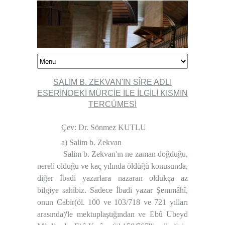
SALİM B. ZEKVAN'IN SÎRE ADLI
ESERİNDEKİ MÜRCİE İLE İLGİLİ KISMIN
TERCÜMESİ
Çev: Dr. Sönmez KUTLU
a) Salim b. Zekvan
Salim b. Zekvan'ın ne zaman doğduğu,
nereli olduğu ve kaç yılında öldüğü konusunda,
diğer İbadi yazarlara nazaran oldukça az
bilgiye sahibiz. Sadece İbadi yazar Şemmâhî,
onun Cabir(öl. 100 ve 103/718 ve 721 yılları
arasında)'le mektuplaştığından ve Ebû Ubeyd