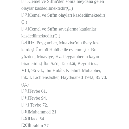
[11]
Cemel ve Sıffın'den sonra meydana gelen
olaylar kasdedilmektedir(Ç.)
[12]
Cemel ve Sıffın olayları kasdedilmektedir(
Ç.)
[13]
Cemel ve Sıffın savaşlarına katılanlar
kasdedilmektedir.(Ç.)
[14]
Hz. Peygamber, Muaviye'nin üvey kız
kardeşi Ümmü Habibe ile evlenmiştir. Bu
yüzden, Muaviye, Hz. Peygamber'in kayın
biraderidir.( İbn Sa'd, Tabakât, Beyrut trz.,
VIII, 96 vd.; İbn Habîb, Kitabü'l-Muhabber,
thk. I. Lichtenstadter, Haydarabad 1942, 85 vd.
(Ç.)
[15]
Tevbe 61.
[16]
Tevbe 94.
[17]
Tevbe 72.
[18]
Muhammed 21.
[19]
Hacc 54.
[20]
İbrahim 27