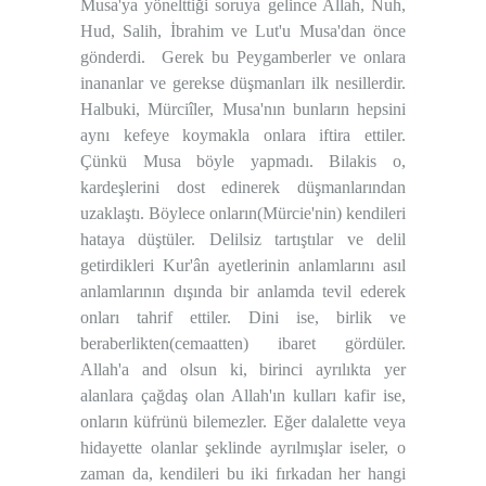
Musa'ya yönelttiği soruya gelince Allah, Nuh,
Hud, Salih, İbrahim ve Lut'u Musa'dan önce
gönderdi.
Gerek bu Peygamberler ve onlara
inananlar ve gerekse düşmanları ilk nesillerdir.
Halbuki, Mürciîler, Musa'nın bunların hepsini
aynı kefeye koymakla onlara iftira ettiler.
Çünkü Musa böyle yapmadı. Bilakis o,
kardeşlerini dost edinerek düşmanlarından
uzaklaştı. Böylece onların(Mürcie'nin) kendileri
hataya düştüler. Delilsiz tartıştılar ve delil
getirdikleri Kur'ân ayetlerinin anlamlarını asıl
anlamlarının dışında bir anlamda tevil ederek
onları tahrif ettiler. Dini ise, birlik ve
beraberlikten(cemaatten) ibaret gördüler.
Allah'a and olsun ki, birinci ayrılıkta yer
alanlara çağdaş olan Allah'ın kulları kafir ise,
onların küfrünü bilemezler. Eğer dalalette veya
hidayette olanlar şeklinde ayrılmışlar iseler, o
zaman da, kendileri bu iki fırkadan her hangi