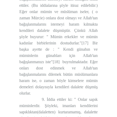
ettiler. (Bu iddialarına şöyle itiraz edilebilir:)
Eğer onlar mümin ve müslüman iseler, ( o
zaman Mürcie) onlara dost olmayı ve Allah'tan
bağışlanmalarını istemeyi haram kılmakta
kendileri dalalete düşmüştür. Çünkü Allah
şöyle buyurur: " Mümin erkekler ve mümin
kadınlar birbirlerinin dostudurlar."
[17]
Bir
başka ayette de : " Kendi günahın ve
müminlerin günahları için Allah'tan
bağışlanmanızı iste"
[18]
buyrulmaktadır. Eğer
onları dost edinmek ve Allah'tan
bağışlanmalarını dilemek bütün müslümanlara
haram ise, o zaman böyle kimselere mümin
demeleri dolayısıyla kendileri dalalete düşmüş
olurlar.
9. İddia ettiler ki: " Onlar sapık
müminlerdir. Şöyleki, imanları kendilerini
sapıklıktan(dalaletten) kurtaramamış, dalalette