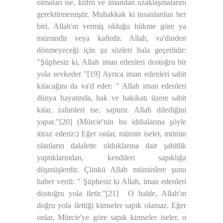
olmaları ise, küfrü ve imandan uzaklaşmalarını
gerektirmemiştir. Muhakkak ki insanlardan her
biri, Allah'ın vermiş olduğu hükme göre ya
mümindir veya kafirdir. Allah, va'dinden
dönmeyeceği için şu sözleri hala geçerlidir:
"Şüphesiz ki, Allah iman edenleri dostoğru bir
yola sevkeder "
[19]
Ayrıca iman edenleri sabit
kılacağını da va'd eder: " Allah iman edenleri
dünya hayatında, hak ve hakikatı üzere sabit
kılar, zalimleri ise, saptırır. Allah dilediğini
yapar."
[20]
(Mürcie'nin bu iddialarına şöyle
itiraz ederiz:) Eğer onlar, mümin iseler, mümin
olanların dalalette olduklarına dair şahitlik
yaptıklarından, kendileri sapıklığa
düşmüşlerdir. Çünkü Allah müminlere şunu
haber verdi: " Şüphesiz ki Allah, iman edenleri
dostoğru yola iletir."
[21]
O halde, Allah'ın
doğru yola ilettiği kimseler sapık olamaz. Eğer
onlar, Mürcie'ye göre sapık kimseler iseler, o