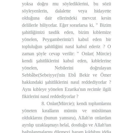
yoksa doğru mu söylediklerini, bu sözü
söyleyenlerin, dalalette veya hidayette
olduğuna dair ellerindeki mevcut kesin
delillerle biliyorlar. Eğer sorarlarsa ki, " Bizim
şahitliğimizi tasdik eden, bizim kıblemize
yönelen, Peygamberimiz'i kabul eden bir
topluluğun şahitliğini nasıl kabul ederiz ? O
zaman şöyle cevap verilir: " Onlar( Mürcie)
kendi şahitliklerini kabul eden, kıblelerine
yönelen, Nebilerini doğrulayan
Sebbâbe(Sebeiyye)'nin Ebû Bekir ve Ömer
hakkındaki şahitliklerini nasıl reddediyorlar ?
Aynı kıbleye yönelen Ezarika'nın recimle ilgili
fikirlerini nasıl reddediyorlar ?
8. Onlar(Mürcie); kendi toplumlarını
yöneten kıralların mümin ve müslüman
olduklarını (bunun yanısıra), Allah'ın onlardan
ayrılıp uzaklaşmayı helal, dostluğu ve Allah'tan
bağışlanmalarını dilemeyi haram kıldığını iddia