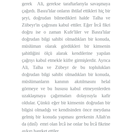
gerek
Ali, gerekse taraftarlarıyla savaşmaya
çağırdı. Basra'lılar onların ihtilaf ettikleri hiç bir
şeyi, doğrudan bilmedikleri halde Talha ve
Zübeyr'in çağrısını kabul ettiler. Eğer İrcâ fikri
doğru ise o zaman Kufe'liler ve Basra'lılar
doğrudan bilgi sahibi olmadıkları bir konuda,
müslüman olarak gördükleri bir kimsenin
şahitliğini ölçü alarak kendilerine yapılan
çağrıyı kabul etmekle küfre girmişlerdir. Ayrıca
Ali, Talha ve Zübeyr de bu toplulukları
doğrudan bilgi sahibi olmadıkları bir konuda,
müslümanların kanının akıtılmasını helal
görmeye ve bu hususu kabul etmeyenlerden
uzaklaşmaya çağırmaları dolayısıyla kafir
oldular. Çünkü eğer bir kimsenin doğrudan bir
bilgisi olmadığı ve kendisinden önce meydana
gelmiş bir konuda yapması gerekenin Allah'ın
da (dinî)
emri olan İrcâ ise onlar bu İrcâ fikrine
aykırı hareket ettiler.