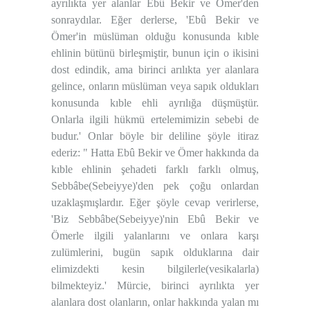
ayrılıkta yer alanlar Ebû Bekir ve Ömer'den
sonraydılar. Eğer derlerse, 'Ebû Bekir ve
Ömer'in müslüman olduğu konusunda kıble
ehlinin bütünü birleşmiştir, bunun için o ikisini
dost edindik, ama birinci arılıkta yer alanlara
gelince, onların müslüman veya sapık oldukları
konusunda kıble ehli ayrılığa düşmüştür.
Onlarla ilgili hükmü ertelemimizin sebebi de
budur.' Onlar böyle bir deliline şöyle itiraz
ederiz: " Hatta Ebû Bekir ve Ömer hakkında da
kıble ehlinin şehadeti farklı farklı olmuş,
Sebbâbe(Sebeiyye)'den pek çoğu onlardan
uzaklaşmışlardır. Eğer şöyle cevap verirlerse,
'Biz Sebbâbe(Sebeiyye)'nin Ebû Bekir ve
Ömerle ilgili yalanlarını ve onlara karşı
zulümlerini, bugün sapık olduklarına dair
elimizdekti kesin bilgilerle(vesikalarla)
bilmekteyiz.' Mürcie, birinci ayrılıkta yer
alanlara dost olanların, onlar hakkında yalan mı