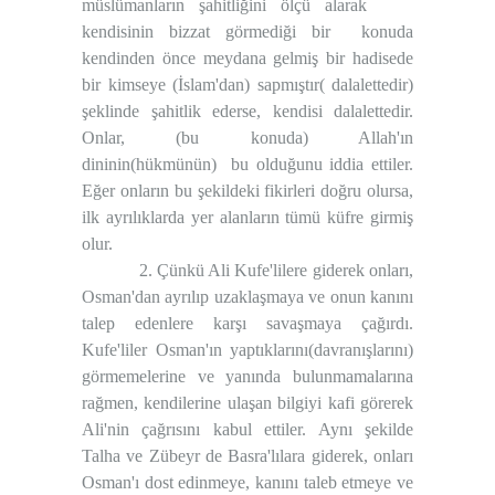
müslümanların şahitliğini ölçü alarak
kendisinin bizzat görmediği bir
konuda
kendinden önce meydana gelmiş bir hadisede
bir kimseye (İslam'dan) sapmıştır( dalalettedir)
şeklinde şahitlik ederse, kendisi dalalettedir.
Onlar, (bu konuda) Allah'ın
dininin(hükmünün)
bu olduğunu iddia ettiler.
Eğer onların bu şekildeki fikirleri doğru olursa,
ilk ayrılıklarda yer alanların tümü küfre girmiş
olur.
2. Çünkü Ali Kufe'lilere giderek onları,
Osman'dan ayrılıp uzaklaşmaya ve onun kanını
talep edenlere karşı savaşmaya çağırdı.
Kufe'liler Osman'ın yaptıklarını(davranışlarını)
görmemelerine ve yanında bulunmamalarına
rağmen, kendilerine ulaşan bilgiyi kafi görerek
Ali'nin çağrısını kabul ettiler. Aynı şekilde
Talha ve Zübeyr de Basra'lılara giderek, onları
Osman'ı dost edinmeye, kanını taleb etmeye ve