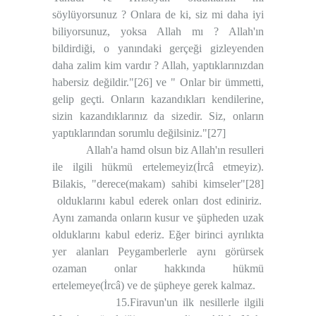
söylüyorsunuz ? Onlara de ki, siz mi daha iyi
biliyorsunuz, yoksa Allah mı ? Allah'ın
bildirdiği, o yanındaki gerçeği gizleyenden
daha zalim kim vardır ? Allah, yaptıklarınızdan
habersiz değildir."
[26]
ve " Onlar bir ümmetti,
gelip geçti. Onların kazandıkları kendilerine,
sizin kazandıklarınız da sizedir. Siz, onların
yaptıklarından sorumlu değilsiniz."
[27]
Allah'a hamd olsun biz Allah'ın resulleri
ile ilgili hükmü ertelemeyiz(İrcâ etmeyiz).
Bilakis, "derece(makam) sahibi kimseler"
[28]
olduklarını kabul ederek onları dost ediniriz.
Aynı zamanda onların kusur ve şüpheden uzak
olduklarını kabul ederiz. Eğer birinci ayrılıkta
yer alanları Peygamberlerle aynı görürsek
ozaman onlar hakkında hükmü
ertelemeye(İrcâ) ve de şüpheye gerek kalmaz.
15.Firavun'un ilk nesillerle ilgili