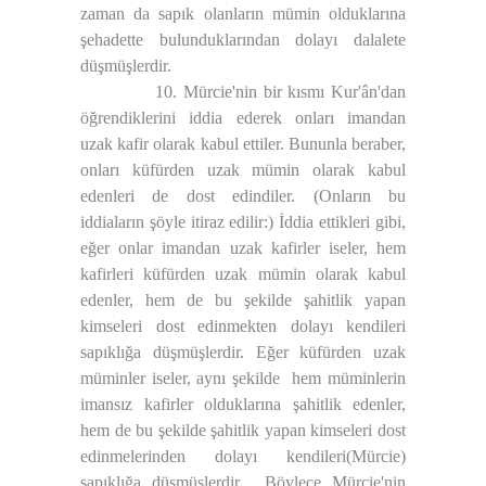
zaman da sapık olanların mümin olduklarına
şehadette bulunduklarından dolayı dalalete
düşmüşlerdir.
10. Mürcie'nin bir kısmı Kur'ân'dan
öğrendiklerini iddia ederek onları imandan
uzak kafir olarak kabul ettiler. Bununla beraber,
onları küfürden uzak mümin olarak kabul
edenleri de dost edindiler. (Onların bu
iddiaların şöyle itiraz edilir:) İddia ettikleri gibi,
eğer onlar imandan uzak kafirler iseler, hem
kafirleri küfürden uzak mümin olarak kabul
edenler, hem de bu şekilde şahitlik yapan
kimseleri dost edinmekten dolayı kendileri
sapıklığa düşmüşlerdir. Eğer küfürden uzak
müminler iseler, aynı şekilde
hem müminlerin
imansız kafirler olduklarına şahitlik edenler,
hem de bu şekilde şahitlik yapan kimseleri dost
edinmelerinden dolayı kendileri(Mürcie)
sapıklığa düşmüşlerdir.
Böylece Mürcie'nin