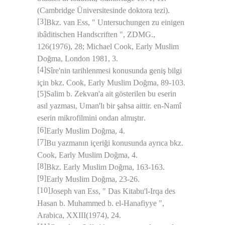
(Cambridge Üniversitesinde doktora tezi).
[3]
Bkz. van Ess, " Untersuchungen zu einigen
ibâditischen Handscriften ", ZDMG.,
126(1976), 28; Michael Cook, Early Muslim
Doğma, London 1981, 3.
[4]
Sîre'nin tarihlenmesi konusunda geniş bilgi
için bkz. Cook, Early Muslim Doğma, 89-103.
[5]
Salim b. Zekvan'a ait gösterilen bu eserin
asıl yazması, Uman'lı bir şahsa aittir. en-Namî
eserin mikrofilmini ondan almıştır
.
[6]
Early Muslim Doğma, 4.
[7]
Bu yazmanın içeriği konusunda ayrıca bkz.
Cook, Early Muslim Doğma, 4.
[8]
Bkz. Early Muslim Doğma, 163-163.
[9]
Early Muslim Doğma, 23-26.
[10]
Joseph van Ess, " Das Kitabu'l-Irqa des
Hasan b. Muhammed b. el-Hanafiyye ",
Arabica, XXIII(1974), 24.