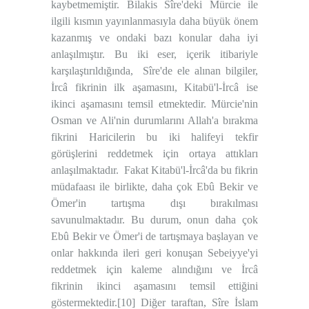
kaybetmemiştir. Bilakis Sîre'deki Mürcie ile
ilgili kısmın yayınlanmasıyla daha büyük önem
kazanmış ve ondaki bazı konular daha iyi
anlaşılmıştır. Bu iki eser, içerik itibariyle
karşılaştırıldığında,
Sîre'de ele alınan bilgiler,
İrcâ fikrinin ilk aşamasını, Kitabü'l-İrcâ ise
ikinci aşamasını temsil etmektedir. Mürcie'nin
Osman ve Ali'nin durumlarını Allah'a bırakma
fikrini Haricilerin bu iki halifeyi tekfir
görüşlerini reddetmek için ortaya attıkları
anlaşılmaktadır.
Fakat Kitabü'l-İrcâ'da bu fikrin
müdafaası ile birlikte, daha çok Ebû Bekir ve
Ömer'in tartışma dışı bırakılması
savunulmaktadır. Bu durum, onun daha çok
Ebû Bekir ve Ömer'i de tartışmaya başlayan ve
onlar hakkında ileri geri konuşan Sebeiyye'yi
reddetmek için kaleme alındığını ve İrcâ
fikrinin ikinci aşamasını temsil ettiğini
göstermektedir.
[10]
Diğer taraftan, Sîre İslam