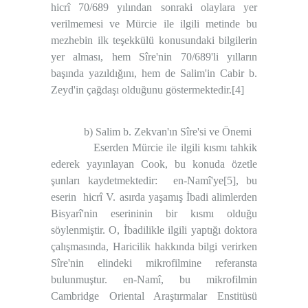
hicrî 70/689 yılından sonraki olaylara yer
verilmemesi ve Mürcie ile ilgili metinde bu
mezhebin ilk teşekkülü konusundaki bilgilerin
yer alması, hem Sîre'nin 70/689'li yılların
başında yazıldığını, hem de Salim'in Cabir b.
Zeyd'in çağdaşı olduğunu göstermektedir.
[4]
b) Salim b. Zekvan'ın Sîre'si ve Önemi
Eserden Mürcie ile ilgili kısmı tahkik
ederek yayınlayan Cook, bu konuda özetle
şunları kaydetmektedir:
en-Namî'ye
[5]
, bu
eserin
hicrî V. asırda yaşamış İbadi alimlerden
Bisyarî'nin eserininin bir kısmı olduğu
söylenmiştir. O, İbadilikle ilgili yaptığı doktora
çalışmasında, Haricilik hakkında bilgi verirken
Sîre'nin elindeki mikrofilmine referansta
bulunmuştur. en-Namî, bu mikrofilmin
Cambridge Oriental Araştırmalar Enstitüsü