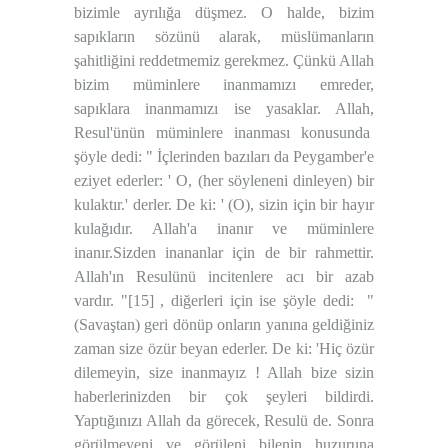
bizimle ayrılığa düşmez. O halde, bizim
sapıkların sözünü alarak, müslümanların
şahitliğini reddetmemiz gerekmez. Çünkü Allah
bizim müminlere inanmamızı emreder,
sapıklara inanmamızı ise yasaklar. Allah,
Resul'ünün müminlere inanması konusunda
şöyle dedi: " İçlerinden bazıları da Peygamber'e
eziyet ederler: ' O, (her söyleneni dinleyen) bir
kulaktır.' derler. De ki: ' (O), sizin için bir hayır
kulağıdır. Allah'a inanır ve müminlere
inanır.Sizden inananlar için de bir rahmettir.
Allah'ın Resulünü incitenlere acı bir azab
vardır. "
[15]
, diğerleri için ise şöyle dedi:
"
(Savaştan) geri dönüp onların yanına geldiğiniz
zaman size özür beyan ederler. De ki: 'Hiç özür
dilemeyin, size inanmayız ! Allah bize sizin
haberlerinizden bir çok şeyleri bildirdi.
Yaptığınızı Allah da görecek, Resulü de. Sonra
görülmeyeni ve görüleni bilenin huzuruna