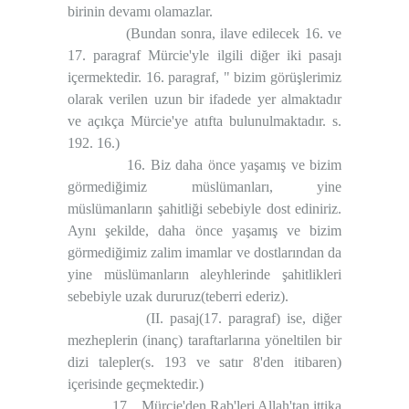
birinin devamı olamazlar.
(Bundan sonra, ilave edilecek 16. ve
17. paragraf Mürcie'yle ilgili diğer iki pasajı
içermektedir. 16. paragraf, " bizim görüşlerimiz
olarak verilen uzun bir ifadede yer almaktadır
ve açıkça Mürcie'ye atıfta bulunulmaktadır. s.
192. 16.)
16. Biz daha önce yaşamış ve bizim
görmediğimiz müslümanları, yine
müslümanların şahitliği sebebiyle dost ediniriz.
Aynı şekilde, daha önce yaşamış ve bizim
görmediğimiz zalim imamlar ve dostlarından da
yine müslümanların aleyhlerinde şahitlikleri
sebebiyle uzak dururuz(teberri ederiz).
(II. pasaj(17. paragraf) ise, diğer
mezheplerin (inanç) taraftarlarına yöneltilen bir
dizi talepler(s. 193 ve satır 8'den itibaren)
içerisinde geçmektedir.)
17. ..Mürcie'den Rab'leri Allah'tan ittika