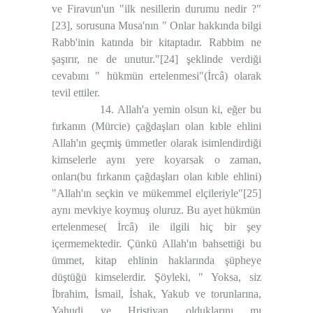
ve Firavun'un "ilk nesillerin durumu nedir ?"
[23]
, sorusuna Musa'nın " Onlar hakkında bilgi
Rabb'inin katında bir kitaptadır. Rabbim ne
şaşırır, ne de unutur."
[24]
şeklinde verdiği
cevabını " hükmün ertelenmesi"(İrcâ) olarak
tevil ettiler.
14. Allah'a yemin olsun ki, eğer bu
fırkanın (Mürcie) çağdaşları olan kıble ehlini
Allah'ın geçmiş ümmetler olarak isimlendirdiği
kimselerle aynı yere koyarsak o zaman,
onları(bu fırkanın çağdaşları olan kıble ehlini)
"Allah'ın seçkin ve mükemmel elçileriyle"
[25]
aynı mevkiye koymuş oluruz. Bu ayet hükmün
ertelenmese( İrcâ) ile ilgili hiç bir şey
içermemektedir. Çünkü Allah'ın bahsettiği bu
ümmet, kitap ehlinin haklarında şüpheye
düştüğü kimselerdir. Şöyleki, " Yoksa, siz
İbrahim, İsmail, İshak, Yakub ve torunlarına,
Yahudi ve Hristiyan olduklarını mı