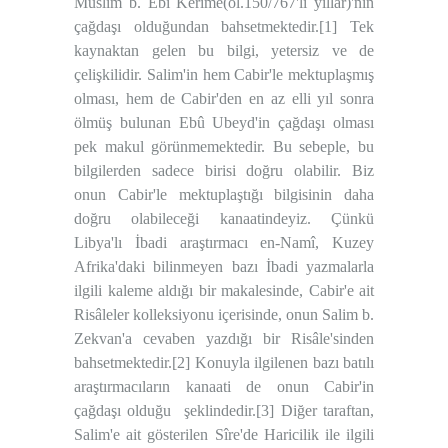
Müslim b. Ebî Kerîme(öl.150/767'li yıllar)'nin
çağdaşı olduğundan bahsetmektedir.
[1]
Tek
kaynaktan gelen bu bilgi, yetersiz ve de
çelişkilidir. Salim'in hem Cabir'le mektuplaşmış
olması, hem de Cabir'den en az elli yıl sonra
ölmüş bulunan Ebû Ubeyd'in çağdaşı olması
pek makul görünmemektedir. Bu sebeple, bu
bilgilerden sadece birisi doğru olabilir. Biz
onun Cabir'le mektuplaştığı bilgisinin daha
doğru olabileceği kanaatindeyiz. Çünkü
Libya'lı İbadi araştırmacı en-Namî, Kuzey
Afrika'daki bilinmeyen bazı İbadi yazmalarla
ilgili kaleme aldığı bir makalesinde, Cabir'e ait
Risâleler kolleksiyonu içerisinde, onun Salim b.
Zekvan'a cevaben yazdığı bir Risâle'sinden
bahsetmektedir.
[2]
Konuyla ilgilenen bazı batılı
araştırmacıların kanaati de onun Cabir'in
çağdaşı olduğu
şeklindedir.
[3]
Diğer taraftan,
Salim'e ait gösterilen Sîre'de Haricilik ile ilgili