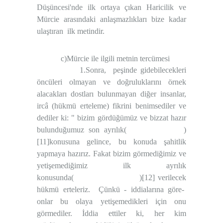
Düşüncesi'nde ilk ortaya çıkan Haricilik ve
Mürcie arasındaki anlaşmazlıkları bize kadar
ulaştıran
ilk metindir.
c)Mürcie ile ilgili metnin tercümesi
1.Sonra,
peşinde gidebilecekleri
öncüleri olmayan ve doğruluklarını örnek
alacakları dostları bulunmayan diğer insanlar,
ircâ (hükmü erteleme) fikrini benimsediler ve
dediler ki: " bizim gördüğümüz ve bizzat hazır
bulunduğumuz son ayrılık(
)
[11]
konusuna gelince, bu konuda şahitlik
yapmaya hazırız. Fakat bizim görmediğimiz ve
yetişemediğimiz ilk ayrılık
konusunda(
)
[12]
verilecek
hükmü erteleriz.
Çünkü - iddialarına göre-
onlar bu olaya yetişemedikleri için onu
görmediler. İddia ettiler ki, her kim