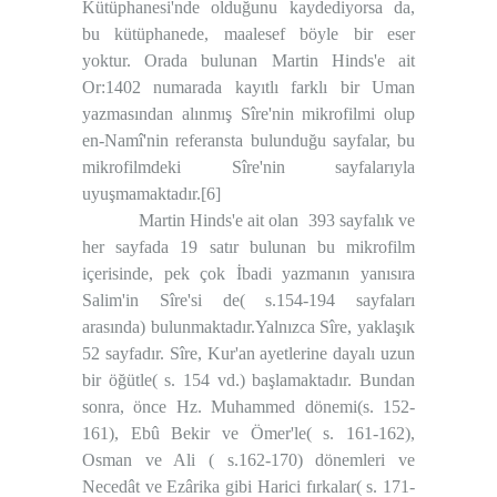
Kütüphanesi'nde olduğunu kaydediyorsa da,
bu kütüphanede, maalesef böyle bir eser
yoktur. Orada bulunan Martin Hinds'e ait
Or:1402 numarada kayıtlı farklı bir Uman
yazmasından alınmış Sîre'nin mikrofilmi olup
en-Namî'nin referansta bulunduğu sayfalar, bu
mikrofilmdeki Sîre'nin sayfalarıyla
uyuşmamaktadır.
[6]
Martin Hinds'e ait olan
393 sayfalık ve
her sayfada 19 satır bulunan bu mikrofilm
içerisinde, pek çok İbadi yazmanın yanısıra
Salim'in Sîre'si de( s.154-194 sayfaları
arasında) bulunmaktadır.Yalnızca Sîre, yaklaşık
52 sayfadır. Sîre, Kur'an ayetlerine dayalı uzun
bir öğütle( s. 154 vd.) başlamaktadır. Bundan
sonra, önce Hz. Muhammed dönemi(s. 152-
161), Ebû Bekir ve Ömer'le( s. 161-162),
Osman ve Ali ( s.162-170) dönemleri ve
Necedât ve Ezârika gibi Harici fırkalar( s. 171-