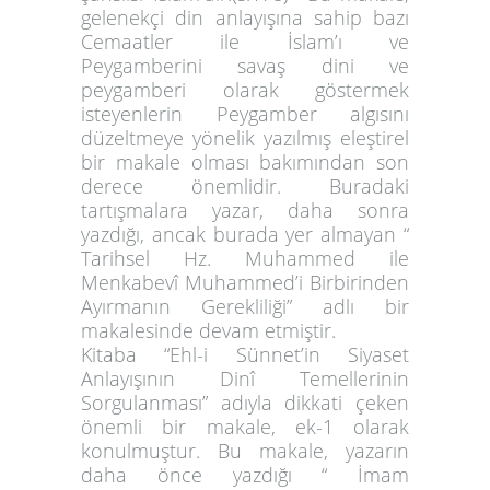
gelenekçi din anlayışına sahip bazı
Cemaatler ile İslam’ı ve
Peygamberini savaş dini ve
peygamberi olarak göstermek
isteyenlerin Peygamber algısını
düzeltmeye yönelik yazılmış eleştirel
bir makale olması bakımından son
derece önemlidir. Buradaki
tartışmalara yazar, daha sonra
yazdığı, ancak burada yer almayan “
Tarihsel Hz. Muhammed ile
Menkabevî Muhammed’i Birbirinden
Ayırmanın Gerekliliği” adlı bir
makalesinde devam etmiştir.
Kitaba “Ehl-i Sünnet’in Siyaset
Anlayışının Dinî Temellerinin
Sorgulanması” adıyla dikkati çeken
önemli bir makale, ek-1 olarak
konulmuştur. Bu makale, yazarın
daha önce yazdığı “ İmam