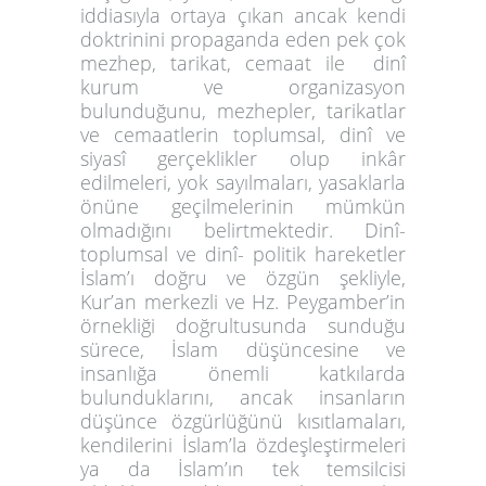
iddiasıyla ortaya çıkan ancak kendi
doktrinini propaganda eden pek çok
mezhep, tarikat, cemaat ile dinî
kurum ve organizasyon
bulunduğunu, mezhepler, tarikatlar
ve cemaatlerin toplumsal, dinî ve
siyasî gerçeklikler olup inkâr
edilmeleri, yok sayılmaları, yasaklarla
önüne geçilmelerinin mümkün
olmadığını belirtmektedir. Dinî-
toplumsal ve dinî- politik hareketler
İslam’ı doğru ve özgün şekliyle,
Kur’an merkezli ve Hz. Peygamber’in
örnekliği doğrultusunda sunduğu
sürece, İslam düşüncesine ve
insanlığa önemli katkılarda
bulunduklarını, ancak insanların
düşünce özgürlüğünü kısıtlamaları,
kendilerini İslam’la özdeşleştirmeleri
ya da İslam’ın tek temsilcisi