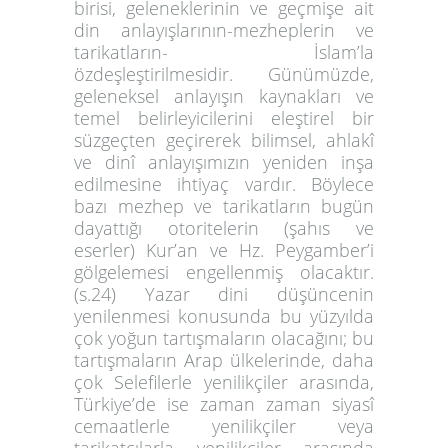
birisi, geleneklerinin ve geçmişe ait
din anlayışlarının-mezheplerin ve
tarikatların- İslam’la
özdeşleştirilmesidir. Günümüzde,
geleneksel anlayışın kaynakları ve
temel belirleyicilerini eleştirel bir
süzgeçten geçirerek bilimsel, ahlakî
ve dinî anlayışımızın yeniden inşa
edilmesine ihtiyaç vardır. Böylece
bazı mezhep ve tarikatların bugün
dayattığı otoritelerin (şahıs ve
eserler) Kur’an ve Hz. Peygamber’i
gölgelemesi engellenmiş olacaktır.
(s.24) Yazar dini düşüncenin
yenilenmesi konusunda bu yüzyılda
çok yoğun tartışmaların olacağını; bu
tartışmaların Arap ülkelerinde, daha
çok Selefilerle yenilikçiler arasında,
Türkiye’de ise zaman zaman siyasî
cemaatlerle yenilikçiler veya