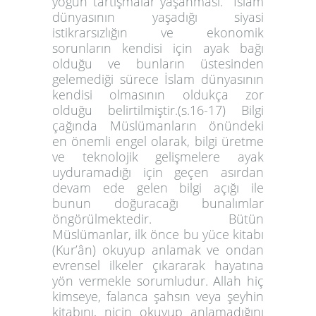
yoğun tartışmalar yaşanması. İslam
dünyasının yaşadığı siyasi
istikrarsızlığın ve ekonomik
sorunların kendisi için ayak bağı
olduğu ve bunların üstesinden
gelemediği sürece İslam dünyasının
kendisi olmasının oldukça zor
olduğu belirtilmiştir.(s.16-17) Bilgi
çağında Müslümanların önündeki
en önemli engel olarak, bilgi üretme
ve teknolojik gelişmelere ayak
uyduramadığı için geçen asırdan
devam ede gelen bilgi açığı ile
bunun doğuracağı bunalımlar
öngörülmektedir. Bütün
Müslümanlar, ilk önce bu yüce kitabı
(Kur’ân) okuyup anlamak ve ondan
evrensel ilkeler çıkararak hayatına
yön vermekle sorumludur. Allah hiç
kimseye, falanca şahsın veya şeyhin
kitabını, niçin okuyup anlamadığını