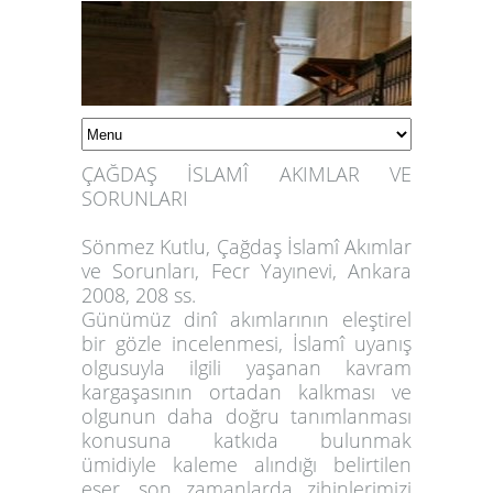
ÇAĞDAŞ İSLAMÎ AKIMLAR VE
SORUNLARI
Sönmez Kutlu, Çağdaş İslamî Akımlar
ve Sorunları, Fecr Yayınevi, Ankara
2008, 208 ss.
Günümüz dinî akımlarının eleştirel
bir gözle incelenmesi, İslamî uyanış
olgusuyla ilgili yaşanan kavram
kargaşasının ortadan kalkması ve
olgunun daha doğru tanımlanması
konusuna katkıda bulunmak
ümidiyle kaleme alındığı belirtilen
eser, son zamanlarda zihinlerimizi