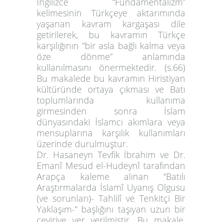
İngilizce “Fundamentalizm”
kelimesinin Türkçeye aktarımında
yaşanan kavram kargaşası dile
getirilerek, bu kavramın Türkçe
karşılığının “bir asla bağlı kalma veya
öze dönme” anlamında
kullanılmasını önermektedir. (s.66)
Bu makalede bu kavramın Hıristiyan
kültüründe ortaya çıkması ve Batı
toplumlarında kullanıma
girmesinden sonra İslam
dünyasındaki İslamcı akımlara veya
mensuplarına karşılık kullanımları
üzerinde durulmuştur.
Dr. Hasaneyn Tevfik İbrahim ve Dr.
Emanî Mesud el-Hudeynî tarafından
Arapça kaleme alınan “Batılı
Araştırmalarda İslamî Uyanış Olgusu
(ve sorunları)- Tahlilî ve Tenkitçi Bir
Yaklaşım-“ başlığını taşıyan uzun bir
çeviriye yer verilmiştir. Bu makale,