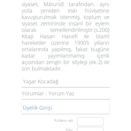
siyaset, Mâturidî tarafından, aynı
yolla yeniden eski hüviyetine
kavuşturulmak istenmiş, toplum ve
siyaset zemininde insanî bir eylem
olarak temellendirilmiştir.(s.200)
Kitap Hasan Hanefi ile İslamî
hareketler üzerine 1990’lı yılların
ortalarında yapılmış, fakat bugüne
kadar yayımlanmamış içerik
açısından zengin bir söyleşi (ek-2) ile
son bulmaktadır.
Yaşar Kocadağ
Yorumlar
-
Yorum Yaz
Üyelik Girişi
Kullanıcı adı
Şifre