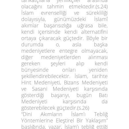
tarikatçılarla yenilikçiler arasında
olacağını tahmin etmektedir.(s.24)
İslam evrenselliği ve sürekliliği
dolayısıyla, günümüzdeki İslamî
akımlar başarısızlığa uğrasa bile,
kendi içerisinde kendi alternatifini
ortaya çıkaracak güçtedir. Böyle bir
durumda o, asla başka
medeniyetlere entegre olmayacak,
diğer medeniyetlerden alınması
gereken şeyleri alıp kendi
bünyesinde onları yeniden
şekillendirebilecektir. İslam, tarihte
Hint Medeniyeti, Bizans Medeniyeti
ve Sasani Medeniyeti karşısında
gösterdiği başarıyı, bugün Batı
Medeniyeti karşısında da
gösterebilecek güçtedir.(s.26)
“Dini Akımların İslam’ı Tebliğ
Yöntemlerine Eleştirel Bir Yaklaşım”
başlığında, yazar, İslam’ı tebliğ ettiği