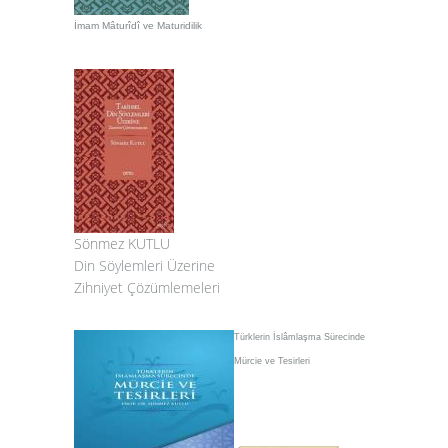
İmam Mâturîdî ve Maturidilik
Sönmez KUTLU
Din Söylemleri Üzerine
Zihniyet Çözümlemeleri
Türklerin İslâmlaşma Sürecinde
Mürcie ve Tesirleri