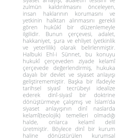
siyaset anlayışı, adaletin tesisini ve
zulmün kaldırılmasını önceleyen,
insan haklarının korumasını ve
yetkinin halktan alınmasını gerekli
gören hukûkî bir düzenlemeyle
ilgilidir. Bunun çerçevesi, adalet,
hakkaniyet, şura ve ehliyet (yetkinlik
ve yeterlilik) olarak belirlenmiştir.
Halbuki Ehl-i Sünnet, bu konuyu
hukukî çerçeveden ziyade kelamî
çerçevede değerlendirmiş, hukuka
dayalı bir devlet ve siyaset anlayışı
geliştirememiştir. Başka bir ifadeyle
tarihsel siyasî tecrübeyi idealize
ederek dinî-siyasî bir doktrine
dönüştürmeye çalışmış ve İslam’da
siyaset anlayışının dinî naslarda
kelamî(teolojik) temelleri olmadığı
halde, onlarca kelamî delil
üretmiştir. Böylece dinî bir kurum
haline dönüştürülen kurumsal