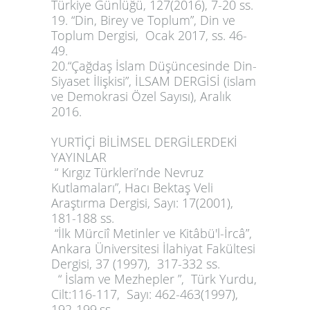
Türkiye Günlüğü, 127(2016), 7-20 ss.
19. “Din, Birey ve Toplum”,
Din ve
Toplum Dergisi
, Ocak 2017, ss. 46-
49.
20.“Çağdaş İslam Düşüncesinde Din-
Siyaset İlişkisi”, İLSAM DERGİSİ (islam
ve Demokrasi Özel Sayısı), Aralık
2016.
YURTİÇİ BİLİMSEL DERGİLERDEKİ
YAYINLAR
“ Kırgız Türkleri’nde Nevruz
Kutlamaları”, Hacı Bektaş Veli
Araştırma Dergisi, Sayı: 17(2001),
181-188 ss.
“İlk Mürciî Metinler ve Kitâbü'l-İrcâ
”,
Ankara Üniversitesi İlahiyat Fakültesi
Dergisi, 37 (1997), 317-332 ss.
“ İslam ve Mezhepler ”, Türk Yurdu,
Cilt:116-117, Sayı: 462-463(1997),
192-199.ss.