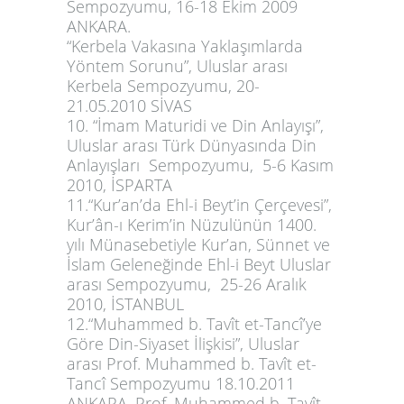
Sempozyumu, 16-18 Ekim 2009
ANKARA.
“Kerbela Vakasına Yaklaşımlarda
Yöntem Sorunu”, Uluslar arası
Kerbela Sempozyumu, 20-
21.05.2010 SİVAS
10. “İmam Maturidi ve Din Anlayışı”,
Uluslar arası Türk Dünyasında Din
Anlayışları Sempozyumu, 5-6 Kasım
2010, İSPARTA
11.“Kur’an’da Ehl-i Beyt’in Çerçevesi”,
Kur’ân-ı Kerim’in Nüzulünün 1400.
yılı Münasebetiyle Kur’an, Sünnet ve
İslam Geleneğinde Ehl-i Beyt Uluslar
arası Sempozyumu, 25-26 Aralık
2010, İSTANBUL
12.“Muhammed b. Tavît et-Tancî’ye
Göre Din-Siyaset İlişkisi”, Uluslar
arası Prof. Muhammed b. Tavît et-
Tancî Sempozyumu 18.10.2011
ANKARA, Prof. Muhammed b. Tavît