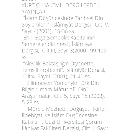
YURTİÇİ HAKEMLİ DERGİLERDEKİ
YAYINLAR
“İslam Düşüncesinde Tarihsel Din
Söylemleri
”, İslâmiyât Dergisi,
Cilt:IV,
Sayı: 4(2001), 15-36 ss
“Ehl-i Beyt Sembolik Kapitalinin
Semerelendirilmesi
”, İslâmiyât
Dergisi,
Cilt:III, Sayı: 3(2000), 99-120
ss.
“Alevilik-Bektaşiliğin Diyanette
Temsili Problemi”,
İslâmiyât Dergisi,
Cilt:4, Sayı:1 (2001), 21-40 ss.
“Bilinmeyen Yönleriyle Türk Din
Bilgini: İmam Mâturidî”, Dinî
Araştırmalar, Cilt: 5, Sayı: 15 (2003),
5-28 ss.
“ Mürcie Mezhebi: Doğuşu, Fikirleri,
Edebiyatı ve İslâm Düşüncesine
Katkıları”,
Gazi Üniversitesi Çorum
İlâhiyat Fakültesi Dergisi
, Cilt: 1, Sayı: