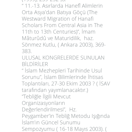
“ 11.-13. Asırlarda Hanefî Alimlerin
Orta Asya’dan Batıya Göçü (The
Westward Migration of Hanafi
Scholars From Central Asia in The
11th to 13th Centuries)”,
İmam
Mâturûdû ve Maturidilik,
haz.
Sönmez Kutlu, ( Ankara 2003), 369-
383.
ULUSAL KONGRELERDE SUNULAN
BİLDİRİLER
“ İslam Mezhepleri Tarihinde Usul
Sorunu”, İslam Bilimlerinde İhtisas
Toplantıları, 27-30 Ekim 2003 ? ( İSAV
tarafından yayımlanacaktır.)
“Tebliğle İlgili Mevcut
Organizasyonların
Değerlendirilmesi”, Hz.
Peygamber’in Tebliğ Metodu Işığında
İslam’ın Güncel Sunumu
Sempozyumu ( 16-18 Mayıs 2003). (