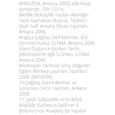
ANKÜZEM, Ankara 2005) adlı kitap
içerisinde: 109-123 ss.
Alevîlik-Bektaşîlik Yazıları Aleviliğin
Yazılı Kaynakları Buyruk, Tezkire-i
Şeyh Safî,
Ankara Okulu Yayınları,
Ankara 2006.
Arapça Çağdaş Dinî Metinler
, (Ed.
Sönmez Kutlu), İLİTAM, Ankara 2006.
İslam Düşünce Ekolleri Tarihi,
(Mezheplerle ilgili 5 Ünite), İLİTAM,
Ankara 2006.
Mezhepler Tarihine Giriş,
Değerler
Eğitim Merkezi yayınları, İstanbul
2008. (BASKIDA)
10.
Çağdaş İslamî Akımlar ve
Sorunları
, Fecir Yayınları, Ankara
2008.
11. Şeyh Safiyüddîn el-Erdebilî,
Makâlât (Safvetu’s-Safâ’nın 4.
Bölümü’nün Anadolu’da Yapılan