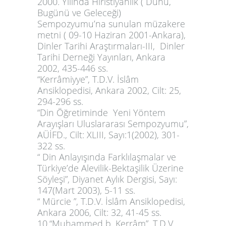
2000. Yılında Hıristiyanlık ( Dünü,
Bugünü ve Geleceği)
Sempozyumu’na sunulan müzakere
metni ( 09-10 Haziran 2001-Ankara),
Dinler Tarihi Araştırmaları-III, Dinler
Tarihi Derneği Yayınları, Ankara
2002, 435-446 ss.
“Kerrâmiyye”, T.D.V. İslâm
Ansiklopedisi, Ankara 2002, Cilt: 25,
294-296 ss.
“
Din Öğretiminde Yeni Yöntem
Arayışları Uluslararası Sempozyumu
”,
AÜİFD., Cilt: XLIII, Sayı:1(2002), 301-
322 ss.
“ Din Anlayışında Farklılaşmalar ve
Türkiye’de Alevilik-Bektaşilik Üzerine
Söyleşi”, Diyanet Aylık Dergisi, Sayı:
147(Mart 2003), 5-11 ss.
“ Mürcie ”, T.D.V. İslâm Ansiklopedisi,
Ankara 2006, Cilt: 32, 41-45 ss.
10.“Muhammed b. Kerrâm”, T.D.V.