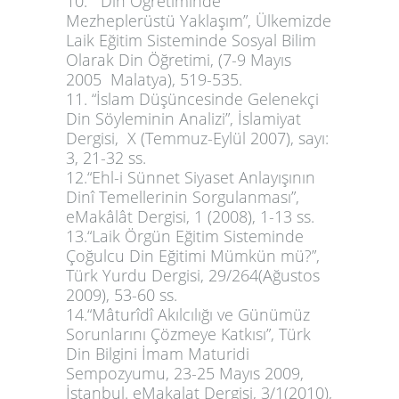
10. “ Din Öğretiminde
Mezheplerüstü Yaklaşım”,
Ülkemizde
Laik Eğitim Sisteminde Sosyal Bilim
Olarak Din Öğretimi
, (7-9 Mayıs
2005 Malatya), 519-535.
11. “İslam Düşüncesinde Gelenekçi
Din Söyleminin Analizi”, İslamiyat
Dergisi, X (Temmuz-Eylül 2007), sayı:
3, 21-32 ss.
12.“Ehl-i Sünnet Siyaset Anlayışının
Dinî Temellerinin Sorgulanması”,
eMakâlât Dergisi, 1 (2008), 1-13 ss.
13.“Laik Örgün Eğitim Sisteminde
Çoğulcu Din Eğitimi Mümkün mü?”,
Türk Yurdu Dergisi, 29/264(Ağustos
2009), 53-60 ss.
14.“Mâturîdî Akılcılığı ve Günümüz
Sorunlarını Çözmeye Katkısı”, Türk
Din Bilgini İmam Maturidi
Sempozyumu, 23-25 Mayıs 2009,
İstanbul. eMakalat Dergisi, 3/1(2010),