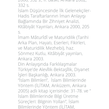
332 s.
İslam Düşüncesinde İlk Gelenekçiler-
Hadis Taraftarlarının İman Anlayışı
Bağlamında Bir Zihniyet Analizi,
Kitâbiyât
Yayınları, Ankara 2000, 205
s.
İmam Mâturîdî ve Maturidilik (Tarihi
Arka Plan, Hayatı, Eserleri, Fikirleri,
ve Maturidilik Mezhebi),
haz.
Sönmez Kutlu, Kitâbiyât yayınları,
Ankara 2003.
Din Anlayışında Farklılaşmalar
Türkiye’de Alevîlik-Bektaşîlik,
Diyanet
İşleri Başkanlığı, Ankara 2003.
“
İslam Bilimleri
”, İslam Bilimlerinde
Yöntem (
İLİTAM, Anküzem, Ankara
2005) adlı kitap içerisinde: 31-78. ve “
İslam Bilimlerinde Bilgi Üretme
Süreçleri: Bilginin Yolları”,
İslam
Bilimlerinde Yöntem (
İLİTAM,