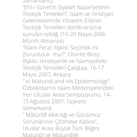
Samarkand)
“Ehl-i Sünet’in Siyaset Nazariyesinin
Teolojik Temelleri”, İslam ve Hristiyan
Geleneklerinde Yönetim Erkinin
Teolojik Temelleri Konferansı’na
sunulan tebliğ. (19-20 Mayıs 2006
Münih-Almanya)
“İslam-Fıtrat İlişkisi: Seçimlik mi
Zorunluluk mu?”, Otorite Birey
İlişkisi: Hıristiyanlık ve İslamiyetteki
Teolojik Temelleri Çalıştayı, 16-17
Mayıs 2007, Ankara
“ el-Maturidi and His Epistemology”,
Özbekistan’ın İslam Medeniyetindeki
Yeri Uluslar Arası Sempozyumu, 14-
15 Ağustos 2007, Taşkent-
Semerkand.
“ Mâtürîdî Akılcılığı ve Günümüz
Sorunlarının Çözmeye Katkısı”,
Uluslar Arası Büyük Türk Bilgini
Maturidi ve Maturidilik