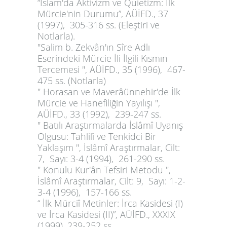
“İslam'da Aktivizm ve Quietizm: İlk
Mürcie'nin Durumu”,
AÜİFD., 37
(1997), 305-316 ss. (Eleştiri ve
Notlarla).
"Salim b. Zekvân'ın Sîre Adlı
Eserindeki Mürcie İli İlgili Kısmın
Tercemesi ", AÜİFD., 35 (1996), 467-
475 ss. (Notlarla)
" Horasan ve Maverâünnehir'de İlk
Mürcie ve Hanefiliğin Yayılışı ",
AÜİFD., 33 (1992), 239-247 ss.
" Batılı Araştırmalarda İslâmî Uyanış
Olgusu: Tahlilî ve Tenkidci Bir
Yaklaşım ", İslâmî Araştırmalar, Cilt:
7, Sayı: 3-4 (1994), 261-290 ss.
" Konulu Kur'ân Tefsiri Metodu ",
İslâmî Araştırmalar, Cilt: 9, Sayı: 1-2-
3-4 (1996), 157-166 ss.
“ İlk Mürciî Metinler: İrca Kasidesi (I)
ve İrca Kasidesi (II)”, AÜİFD., XXXIX
(1999), 239-252 ss.