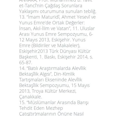
et-Tancî’nin Çağdaş Sorunlara
Yaklaşımı oturumuna sunulan tebliğ.
13. “İmam Maturidî, Ahmet Yesevî ve
Yunus Emre’de Ortak Değerler:
İnsan, Akıl-İlim ve Vatan”, 11. Uluslar
Arası Yunus Emre Sempozyumu, 6-
12 Mayıs 2013, Eskişehir.
Yunus
Emre (Bildiriler ve Makaleler),
Eskişehir2013 Türk Dünyası Kültür
Başkenti, 1. Baskı, Eskişehir 2014, s.
65-87.
14. “Batılı Araştırmalarda Alevîlik
Bektaşîlik Algısı”, Din-Kimlik
Tartışmaları Ekseninde Alevîlik
Bektaşîlik Sempozyumu, 15 Mayıs
2013, Troya Kültür Merkezi,
Çanakkale.
15. “Müslümanlar Arasında Barışı
Tehdit Eden Mezhep
Çatış(tır)malarının Önüne Nasıl