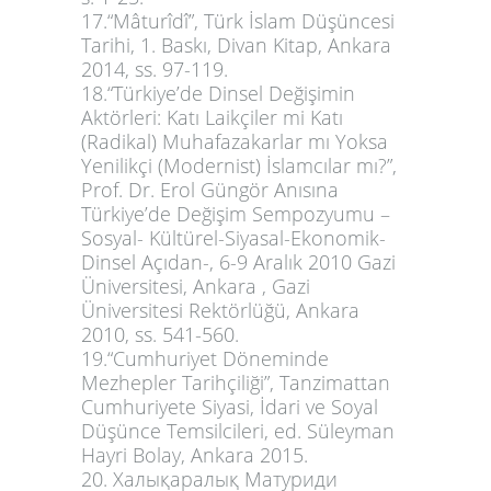
17.“Mâturîdî”, Türk İslam Düşüncesi
Tarihi, 1. Baskı, Divan Kitap, Ankara
2014, ss. 97-119.
18.“Türkiye’de Dinsel Değişimin
Aktörleri: Katı Laikçiler mi Katı
(Radikal) Muhafazakarlar mı Yoksa
Yenilikçi (Modernist) İslamcılar mı?”,
Prof. Dr. Erol Güngör Anısına
Türkiye’de Değişim Sempozyumu –
Sosyal- Kültürel-Siyasal-Ekonomik-
Dinsel Açıdan-, 6-9 Aralık 2010 Gazi
Üniversitesi, Ankara , Gazi
Üniversitesi Rektörlüğü, Ankara
2010, ss. 541-560.
19.“Cumhuriyet Döneminde
Mezhepler Tarihçiliği”, Tanzimattan
Cumhuriyete Siyasi, İdari ve Soyal
Düşünce Temsilcileri, ed. Süleyman
Hayri Bolay, Ankara 2015.
20. Халықаралық Матуриди