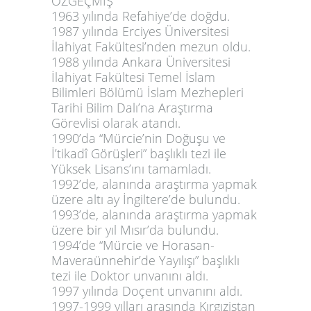
ÖZGEÇMİŞ
1963 yılında Refahiye’de doğdu.
1987 yılında Erciyes Üniversitesi
İlahiyat Fakültesi’nden mezun oldu.
1988 yılında Ankara Üniversitesi
İlahiyat Fakültesi Temel İslam
Bilimleri Bölümü İslam Mezhepleri
Tarihi Bilim Dalı’na Araştırma
Görevlisi olarak atandı.
1990’da
“Mürcie’nin Doğuşu ve
İ’tikadî Görüşleri”
başlıklı tezi ile
Yüksek Lisans’ını tamamladı.
1992’de, alanında araştırma yapmak
üzere altı ay İngiltere’de bulundu.
1993’de, alanında araştırma yapmak
üzere bir yıl Mısır’da bulundu.
1994’de
“Mürcie ve Horasan-
Maveraünnehir’de Yayılışı”
başlıklı
tezi ile Doktor unvanını aldı.
1997 yılında Doçent unvanını aldı.
1997-1999 yılları arasında Kırgızistan