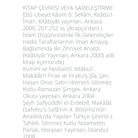
KİTAP ÇEVİRİSİ VEYA SADELEŞTİRME
Ebû Ubeyd Kâsım b. Sellâm, Kitâbu’l-
Îmân, Kitâbiyât yayınları, Ankara
2000, 207-252 ss. (Arapça’dan) (
İslam Düşüncesinde İlk Gelenekçiler-
Hadis Taraftarlarının İman Anlayışı
Bağlamında Bir Zihniyet Analizi,
(Kitâbiyât
Yayınları, Ankara 2000) adlı
kitap eçerisinde)
Kummî ve Nevbahtî, Kitâbu’l-
Makâlâti’l-Fırak ve Fıraku’ş-Şîa, çev.
Hasan Onat-Sabri Hizmetli-Sönmez
Kutlu-Ramazan Şimşek, Ankara
Okulu yayınları, Ankara 2004.
Şeyh Safiyüddîn el-Erdebilî,
Makâlât
(Safvetu’s-Safâ’nın 4. Bölümü’nün
Anadolu’da Yapılan Türkçe Çevirisi ),
Tahkik: Sönmez Kutlu-Nizamettin
Parlak, Horasan Yayınları, İstanbul
2008 .