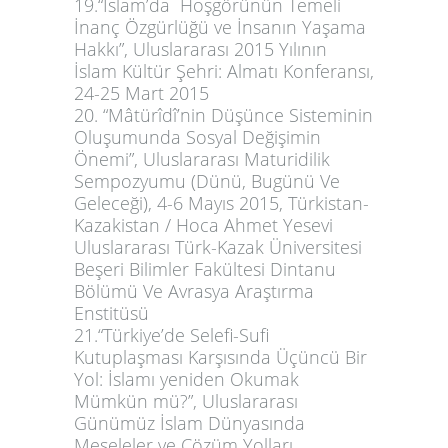
19.“İslam’da Hoşgörünün Temeli
İnanç Özgürlüğü ve İnsanın Yaşama
Hakkı”, Uluslararası 2015 Yılının
İslam Kültür Şehri: Almatı Konferansı,
24-25 Mart 2015
20. “Mâtürîdî’nin Düşünce Sisteminin
Oluşumunda Sosyal Değişimin
Önemi”, Uluslararası Maturidilik
Sempozyumu (Dünü, Bugünü Ve
Geleceği), 4-6 Mayıs 2015, Türkistan-
Kazakistan / Hoca Ahmet Yesevi
Uluslararası Türk-Kazak Üniversitesi
Beşeri Bilimler Fakültesi Dintanu
Bölümü Ve Avrasya Araştırma
Enstitüsü
21.“Türkiye’de Selefi-Sufi
Kutuplaşması Karşısında Üçüncü Bir
Yol: İslamı yeniden Okumak
Mümkün mü?”, Uluslararası
Günümüz İslam Dünyasında
Meseleler ve Çözüm Yolları