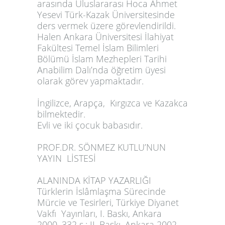
arasında Uluslararası Hoca Ahmet
Yesevi Türk-Kazak Üniversitesinde
ders vermek üzere görevlendirildi.
Halen Ankara Üniversitesi İlahiyat
Fakültesi Temel İslam Bilimleri
Bölümü İslam Mezhepleri Tarihi
Anabilim Dalı’nda öğretim üyesi
olarak görev yapmaktadır.
İngilizce, Arapça, Kırgızca ve Kazakca
bilmektedir.
Evli ve iki çocuk babasıdır.
PROF.DR. SÖNMEZ KUTLU’NUN
YAYIN LİSTESİ
ALANINDA KİTAP YAZARLIĞI
Türklerin İslâmlaşma Sürecinde
Mürcie ve Tesirleri,
Türkiye Diyanet
Vakfı Yayınları, I. Baskı, Ankara
2000, 332 s.; II. Baskı, Ankara 2002,