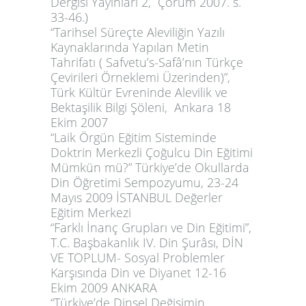
Dergisi Yayınları 2, Çorum 2007. s.
33-46.)
“Tarihsel Süreçte Aleviliğin Yazılı
Kaynaklarında Yapılan Metin
Tahrifatı ( Safvetu’s-Safâ’nın Türkçe
Çevirileri Örneklemi Üzerinden)”,
Türk Kültür Evreninde Alevilik ve
Bektaşilik Bilgi Şöleni, Ankara 18
Ekim 2007
“Laik Örgün Eğitim Sisteminde
Doktrin Merkezli Çoğulcu Din Eğitimi
Mümkün mü?” Türkiye’de Okullarda
Din Öğretimi Sempozyumu, 23-24
Mayıs 2009 İSTANBUL Değerler
Eğitim Merkezi
“Farklı İnanç Grupları ve Din Eğitimi”,
T.C. Başbakanlık IV. Din Şurâsı, DİN
VE TOPLUM- Sosyal Problemler
Karşısında Din ve Diyanet 12-16
Ekim 2009 ANKARA
“Türkiye’de Dinsel Değişimin