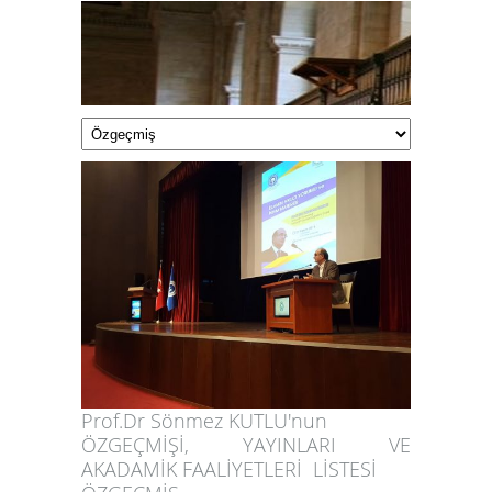
Prof.Dr Sönmez KUTLU'nun
ÖZGEÇMİŞİ, YAYINLARI VE
AKADAMİK FAALİYETLERİ LİSTESİ