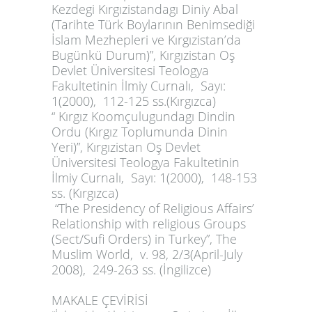
Kezdegi Kırgızistandagı Diniy Abal
(Tarihte Türk Boylarının Benimsediği
İslam Mezhepleri ve Kırgızistan’da
Bugünkü Durum)”, Kırgızistan Oş
Devlet Üniversitesi Teologya
Fakultetinin İlmiy Curnalı, Sayı:
1(2000), 112-125 ss.(Kırgızca)
“ Kırgız Koomçulugundagı Dindin
Ordu (Kırgız Toplumunda Dinin
Yeri)”, Kırgızistan Oş Devlet
Üniversitesi Teologya Fakultetinin
İlmiy Curnalı, Sayı: 1(2000), 148-153
ss. (Kırgızca)
“The Presidency of Religious Affairs’
Relationship with religious Groups
(Sect/Sufi Orders) in
Turkey
”, The
Muslim World, v. 98, 2/3(April-July
2008), 249-263 ss. (İngilizce)
MAKALE ÇEVİRİSİ