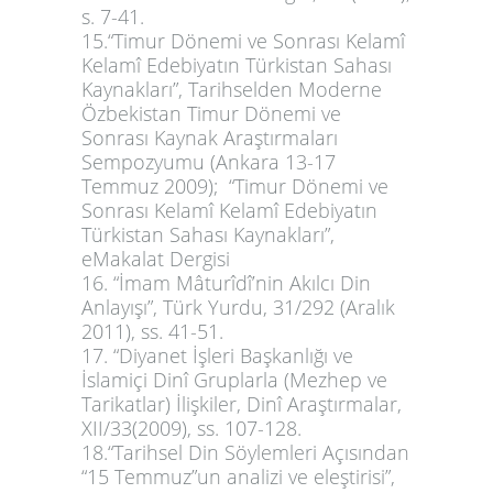
s. 7-41.
15.“Timur Dönemi ve Sonrası Kelamî
Kelamî Edebiyatın Türkistan Sahası
Kaynakları”, Tarihselden Moderne
Özbekistan Timur Dönemi ve
Sonrası Kaynak Araştırmaları
Sempozyumu (Ankara 13-17
Temmuz 2009); “Timur Dönemi ve
Sonrası Kelamî Kelamî Edebiyatın
Türkistan Sahası Kaynakları”,
eMakalat Dergisi
16. “İmam Mâturîdî’nin Akılcı Din
Anlayışı”, Türk Yurdu, 31/292 (Aralık
2011), ss. 41-51.
17. “Diyanet İşleri Başkanlığı ve
İslamiçi Dinî Gruplarla (Mezhep ve
Tarikatlar) İlişkiler,
Dinî Araştırmalar,
XII/33(2009), ss. 107-128.
18.“Tarihsel Din Söylemleri Açısından
“15 Temmuz”un analizi ve eleştirisi”,