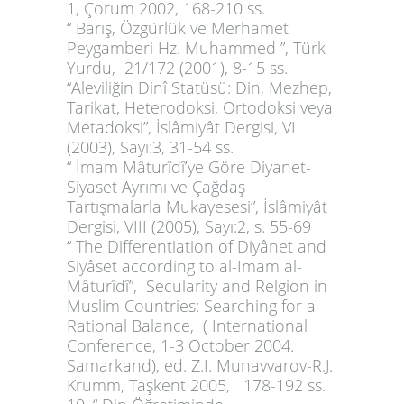
1, Çorum 2002, 168-210 ss.
“ Barış, Özgürlük ve Merhamet
Peygamberi Hz. Muhammed ”, Türk
Yurdu, 21/172 (2001), 8-15 ss.
“Aleviliğin Dinî Statüsü: Din, Mezhep,
Tarikat, Heterodoksi, Ortodoksi veya
Metadoksi”,
İslâmiyât Dergisi,
VI
(2003), Sayı:3, 31-54 ss.
“ İmam Mâturîdî’ye Göre Diyanet-
Siyaset Ayrımı ve Çağdaş
Tartışmalarla Mukayesesi”,
İslâmiyât
Dergisi,
VIII (2005), Sayı:2, s. 55-69
“ The Differentiation of Diyânet and
Siyâset according to al-Imam al-
Mâturîdî”,
Secularity and Relgion in
Muslim Countries: Searching for a
Rational Balance,
( International
Conference, 1-3 October 2004.
Samarkand), ed. Z.I. Munavvarov-R.J.
Krumm, Taşkent 2005, 178-192 ss.