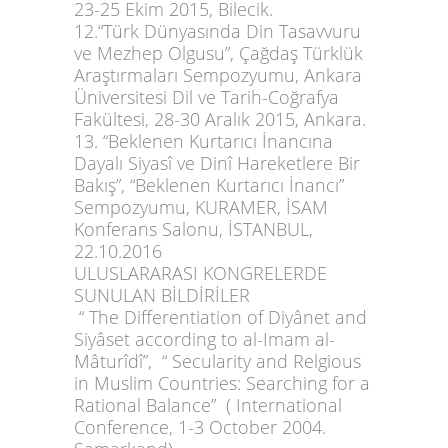
23-25 Ekim 2015, Bilecik.
12.“Türk Dünyasında Din Tasavvuru
ve Mezhep Olgusu”, Çağdaş Türklük
Araştırmaları Sempozyumu, Ankara
Üniversitesi Dil ve Tarih-Coğrafya
Fakültesi, 28-30 Aralık 2015, Ankara.
13. “Beklenen Kurtarıcı İnancına
Dayalı Siyasî ve Dinî Hareketlere Bir
Bakış”, “Beklenen Kurtarıcı İnancı”
Sempozyumu, KURAMER, İSAM
Konferans Salonu, İSTANBUL,
22.10.2016
ULUSLARARASI KONGRELERDE
SUNULAN BİLDİRİLER
“ The Differentiation of Diyânet and
Siyâset according to al-Imam al-
Mâturîdî”, “ Secularity and Relgious
in Muslim Countries: Searching for a
Rational Balance” ( International
Conference, 1-3 October 2004.