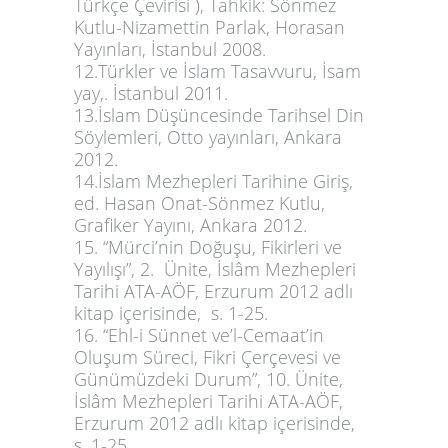
Türkçe Çevirisi ),
Tahkik: Sönmez
Kutlu-Nizamettin Parlak, Horasan
Yayınları, İstanbul 2008.
12.
Türkler ve İslam Tasavvuru,
İsam
yay,. İstanbul 2011
.
13.
İslam Düşüncesinde Tarihsel Din
Söylemleri,
Otto yayınları, Ankara
2012.
14.
İslam Mezhepleri Tarihine Giriş,
ed. Hasan Onat-Sönmez Kutlu,
Grafiker Yayını, Ankara 2012.
15. “Mürci’nin Doğuşu, Fikirleri ve
Yayılışı”, 2. Ünite,
İslâm Mezhepleri
Tarihi ATA-AÖF
, Erzurum 2012 adlı
kitap içerisinde, s. 1-25.
16. “Ehl-i Sünnet ve’l-Cemaat’in
Oluşum Süreci, Fikri Çerçevesi ve
Günümüzdeki Durum”, 10. Ünite,
İslâm Mezhepleri Tarihi ATA-AÖF
,
Erzurum 2012 adlı kitap içerisinde,
s. 1-25.