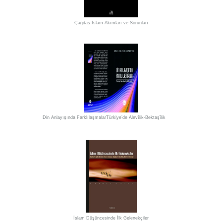
Çağdaş İslam Akımları ve Sorunları
Din Anlayışında FarklılaşmalarTürkiye’de Alevîlik-Bektaşîlik
İslam Düşüncesinde İlk Gelenekçiler