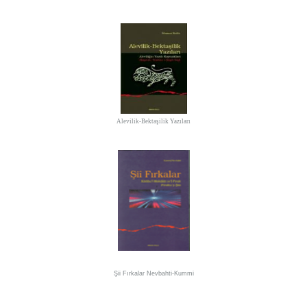
Alevilik-Bektaşilik Yazıları
Şii Fırkalar
Nevbahti-Kummi