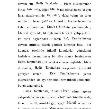
Hadis Taraftarları
devam etti.
, İslam düşüncesinde
Hariciler'
Mürcie'
birisi
in, diğeri
nin olmak üzeri iki ayrı
Hariciler'
İman nazariyesinde,
e daha yakın bir tavır
sergiledi.
İmam Şafiî ve Ahmed b. Hanbel'in otorite
Kütüb-i Sitte'
kabul edilmesi ve
nin yazılmasıyla ,
İslam dünyasında, fikir planında bu ekol
galip geldi.
Re'y Taraftarları
IV. asrın başlarından itibaren
'nın
devam ettiricisi olarak görülen kimseler bile,
her
konuda, özellikle itikadî konularda, görüşlerini
hadislere dayandırmayı bir ilke olarak benimseyen
Hadis Taraftarları
gibi hareket etmeye başladılar. İslam
Hadis Taraftarları
düşüncesi,
karşısında alternatif
Re'y Taraftarları
görüşler üreten
'nın yenik
düşmesinden
dolayı hem fıkhî hem itikadî konularda
büyük zarar gördü.
Hadis Taraftarları
Kitabü'l-Îmân
,
adını taşıyan
çalışmalarla iman tartışmasını sürdürmek istedilerse de,
Mürciî
hicrî II. ve III. asırdaki gibi güçlü
muhalifler
Mürcie'
bulamadılar. Neticede
nin görüşleri, Kelam'ın