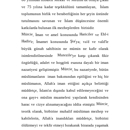
ve 75 yılına kadar teşekkülünü tamamlayan,
İslam
toplumunun birlik ve beraberliğinin her şeyin üstünde
tutulmasını savunan ve İslam düşüncesine önemli
katkılarda bulunan ilk mezheplerden
birisidir.
Mürcie
Hariciler
Ehl-i
, İman ve amel konusunda
ve
Hadis
Şia'
'e; İmamet konusunda
ya; va'd ve vaîd'le
büyük günah sahibinin ne mümin ne kafir olarak
Mutezile
isimlendirilmesinde
'ye karşı çıkarak fikir
özgürlüğü, adalet ve hoşgörü esasına dayalı bir iman
Mürcie
nazariyesi geliştirmiştir.
, bu nazariyede, bütün
müslümanların
iman bakımından eşitliğini ve hiç bir
müslümanın, Allah'a iman ettiğini açıkça belirttiği
müddetçe, İslam'ın dışında kabul edilemeyeceğini ve
ona gayr-ı müslim muamelesi yapılarak kendisinden
Mürcie
harac ve cizye alınamayacağını iddia etmiştir.
,
teorik olarak, birbirine muhalif müslüman mezhep ve
kabilelerin, Allah'a inandıkları müddetçe, birbirini
öldürmeyi ve tekfir etmeyi bırakarak birarada yaşamak