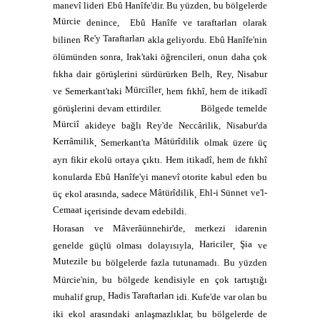
manevî lideri Ebû Hanîfe'dir. Bu yüzden, bu bölgelerde
Mürcie
denince,
Ebû Hanîfe ve taraftarları olarak
Re'y Taraftarları
bilinen
akla geliyordu. Ebû Hanîfe'nin
ölümünden sonra, Irak'taki öğrencileri, onun daha çok
fıkha dair görüşlerini sürdürürken Belh, Rey, Nisabur
Mürciîler
ve Semerkant'taki
, hem fıkhî, hem de itikadî
görüşlerini devam ettirdiler.
Bölgede temelde
Mürciî
akideye bağlı Rey'de Neccârilik, Nisabur'da
Kerrâmilik
Mâtürîdilik
, Semerkant'ta
olmak üzere üç
ayrı fikir ekolü ortaya çıktı. Hem itikadî, hem de fıkhî
konularda Ebû Hanîfe'yi manevî otorite kabul eden bu
Mâtürîdilik
Ehl-i Sünnet ve'l-
üç ekol arasında, sadece
,
Cemaat
içerisinde devam edebildi.
Horasan ve Mâverâünnehir'de, merkezi idarenin
Hariciler
Şia
genelde güçlü olması dolayısıyla,
,
ve
Mutezile
bu bölgelerde fazla tutunamadı. Bu yüzden
Mürcie'nin, bu bölgede kendisiyle en çok tartıştığı
Hadis Taraftarları
muhalif grup,
idi. Kufe'de var olan bu
iki ekol arasındaki anlaşmazlıklar, bu bölgelerde de