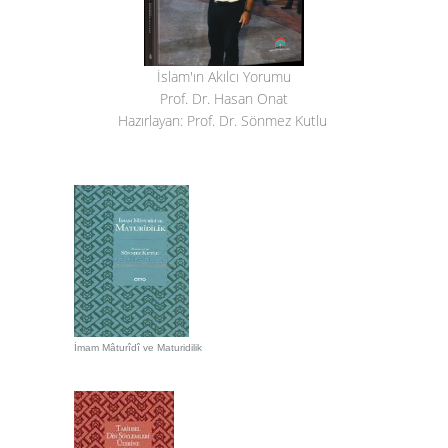
İslam'ın Akılcı Yorumu
Prof. Dr. Hasan Onat
Hazırlayan: Prof. Dr. Sönmez Kutlu
İmam Mâturîdî ve Maturidilik