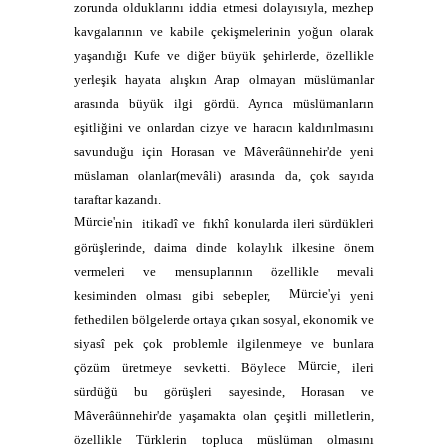
zorunda olduklarını iddia etmesi dolayısıyla, mezhep
kavgalarının ve kabile çekişmelerinin yoğun olarak
yaşandığı Kufe ve diğer büyük şehirlerde, özellikle
yerleşik hayata alışkın Arap olmayan müslümanlar
arasında büyük ilgi gördü. Ayrıca müslümanların
eşitliğini ve onlardan cizye ve haracın kaldırılmasını
savunduğu için Horasan ve Mâverâünnehir'de yeni
müslaman olanlar(mevâli) arasında da, çok sayıda
taraftar kazandı.
Mürcie'
nin
itikadî ve
fıkhî konularda ileri sürdükleri
görüşlerinde, daima dinde kolaylık ilkesine önem
vermeleri ve mensuplarının özellikle mevali
Mürcie'
kesiminden olması gibi sebepler,
yi yeni
fethedilen bölgelerde ortaya çıkan sosyal, ekonomik ve
siyasî pek çok problemle ilgilenmeye ve bunlara
Mürcie
çözüm üretmeye sevketti. Böylece
, ileri
sürdüğü bu görüşleri sayesinde, Horasan ve
Mâverâünnehir'de yaşamakta olan çeşitli milletlerin,
özellikle Türklerin topluca müslüman olmasını