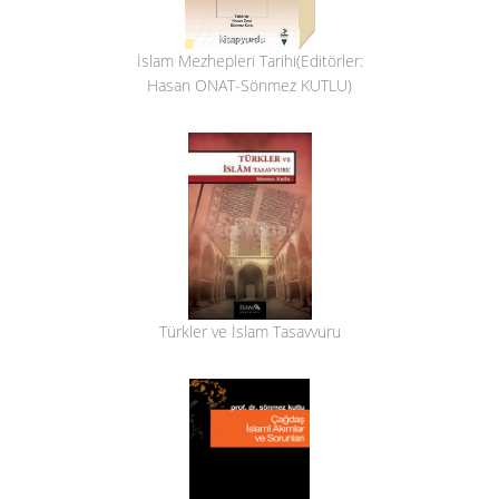
İslam Mezhepleri Tarihi(Editörler:
Hasan ONAT-Sönmez KUTLU)
Türkler ve İslam Tasavvuru