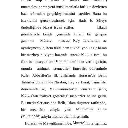
muamelesi gören yeni müslümanlarla birlikte devletten
bazı reformları gerçekleştirmesini istediler. Hatta bu
isteklerini gerçekleştirmek için, Haris b. Süreyc
önderliğinde bizzat isyan ettiler.
İtikadî
görüşleriyle kendi içerisinde tutarlı bir gelişme
Mürcie
Re'y Taraftarları
gösteren
,
Kufe'de
ile
aynileşmesiyle, hem fıkhî hem itikadî yönü ağır basan
Mürcie
bir mezhep hüviyeti kazandı. Ancak
ismi, bu
Hariciler
fikri benimseyenlere
tarafından verildiği için,
onunla
anılmak istemediler. Emeviler döneminde
Kufe; Abbasiler'in ilk yıllarında Horasan'da Belh;
Tahiriler döneminde Nisabur, Rey ve Herat; Samaniler
döneminde ise,
Mâverâünnehir'de Semerkand şehri,
Mürcie'
nin faaliyet gösterdiği merkezler haline geldi.
Bu merkezler arasında Belh, İslam düşünce tarihinde,
Mürcie'nin kalesi
bir mezhebin adıyla yani
Mürciabâd
(
) adıyla meşhur olan ilk şehirdir.
Mürcie'
Horasan ve Mâverâünnehir'de,
nin tartışılmaz