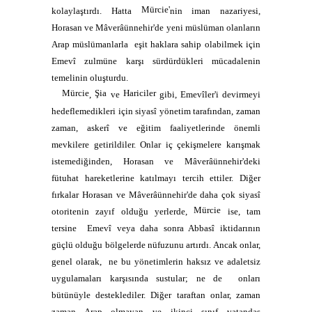
Mürcie'
kolaylaştırdı. Hatta
nin iman nazariyesi,
Horasan ve Mâverâünnehir'de yeni müslüman olanların
Arap müslümanlarla
eşit haklara sahip olabilmek için
Emevî zulmüne karşı sürdürdükleri mücadalenin
temelinin oluşturdu.
Mürcie
Şia
Hariciler
,
ve
gibi, Emevîler'i devirmeyi
hedeflemedikleri için siyasî yönetim tarafından, zaman
zaman, askerî ve eğitim faaliyetlerinde önemli
mevkilere getirildiler. Onlar iç çekişmelere karışmak
istemediğinden, Horasan ve Mâverâünnehir'deki
fütuhat hareketlerine katılmayı tercih ettiler. Diğer
fırkalar Horasan ve Mâverâünnehir'de daha çok siyasî
Mürcie
otoritenin zayıf olduğu yerlerde,
ise, tam
tersine
Emevî veya daha sonra Abbasî iktidarının
güçlü olduğu bölgelerde nüfuzunu artırdı. Ancak onlar,
genel olarak,
ne bu yönetimlerin haksız ve adaletsiz
uygulamaları karşısında sustular; ne de
onları
bütünüyle desteklediler. Diğer taraftan onlar, zaman
zaman Arap olmayan ve ikinci sınıf vatandaş