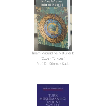
İmam Maturidi ve Maturidilik
(Özbek Türkçesi)
Prof. Dr. Sönmez Kutlu