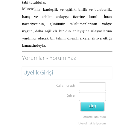
tabi tutuldular.
Mürcie'
nin
kardeşlik ve eşitlik, birlik ve beraberlik,
barış ve adalet anlayışı üzerine kurulu İman
nazariyesinin, günümüz müslümanlarının vahye
uygun, daha sağlıklı bir din anlayışına ulaşmalarına
yardımcı olacak bir takım önemli ilkeler ihtiva ettiği
kanaatindeyiz.
Yorumlar
-
Yorum Yaz
Üyelik Girişi
Kullanıcı adı
Şifre
Parolamı unuttum
Üye olmak istiyorum