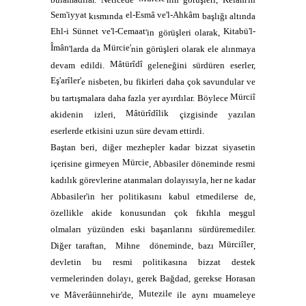
Sem'iyyat
el-Esmâ ve'l-Ahkâm
kısmında
başlığı altında
Ehl-i Sünnet ve'l-Cemaat
Kitabü'l-
'in görüşleri olarak,
Îmân
Mürcie'
'larda da
nin görüşleri olarak ele alınmaya
Mâtürîdî
devam edildi.
geleneğini sürdüren eserler,
Eş'arîler'
e nisbeten, bu fikirleri daha çok savundular ve
Mürciî
bu tartışmalara daha fazla yer ayırdılar. Böylece
Mâtürîdîlik
akidenin izleri,
çizgisinde yazılan
eserlerde etkisini uzun süre devam ettirdi.
Baştan beri, diğer mezhepler kadar bizzat siyasetin
Mürcie
içerisine girmeyen
, Abbasiler döneminde resmi
kadılık görevlerine atanmaları dolayısıyla, her ne kadar
Abbasiler'in her politikasını kabul etmedilerse de,
özellikle akide konusundan çok fıkıhla meşgul
olmaları yüzünden eski başarılarını sürdüremediler.
Mürciîler
Diğer taraftan,
Mihne
döneminde, bazı
,
devletin bu resmi politikasına bizzat destek
vermelerinden dolayı, gerek Bağdad, gerekse Horasan
Mutezile
ve Mâverâünnehir'de,
ile aynı muameleye