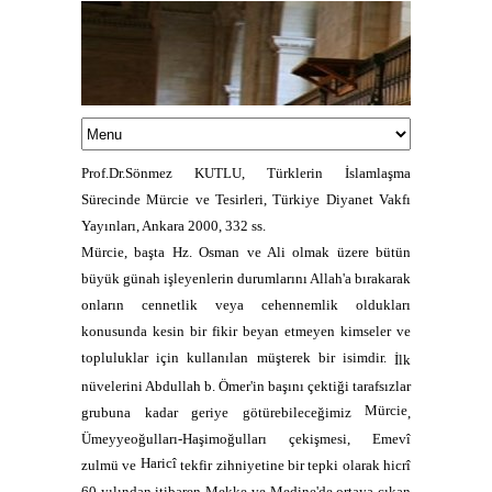
Prof.Dr.Sönmez KUTLU, Türklerin İslamlaşma
Sürecinde Mürcie ve Tesirleri, Türkiye Diyanet Vakfı
Yayınları, Ankara 2000, 332 ss.
Mürcie
, başta Hz. Osman ve Ali olmak üzere bütün
büyük günah işleyenlerin durumlarını Allah'a bırakarak
onların cennetlik veya cehennemlik oldukları
konusunda kesin bir fikir beyan etmeyen kimseler ve
topluluklar için kullanılan müşterek bir isimdir.
İlk
nüvelerini Abdullah b. Ömer'in başını çektiği tarafsızlar
Mürcie
grubuna kadar geriye götürebileceğimiz
,
Ümeyyeoğulları-Haşimoğulları çekişmesi, Emevî
Haricî
zulmü ve
tekfir zihniyetine bir tepki olarak hicrî
60 yılından itibaren Mekke ve Medine'de ortaya çıkan