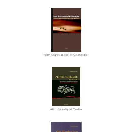
İslam Düşüncesinde İlk Gelenekçiler
Alevilik-Bektaşilik Yazıları