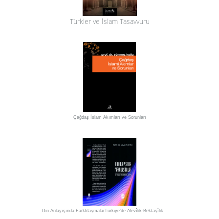
Türkler ve İslam Tasavvuru
Çağdaş İslam Akımları ve Sorunları
Din Anlayışında FarklılaşmalarTürkiye’de Alevîlik-Bektaşîlik