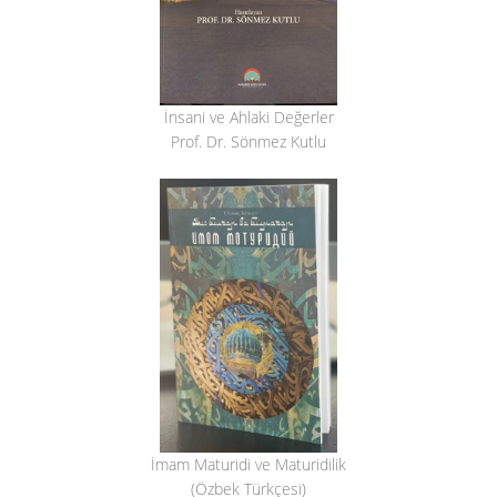
İnsani ve Ahlaki Değerler
Prof. Dr. Sönmez Kutlu
İmam Maturidi ve Maturidilik
(Özbek Türkçesi)