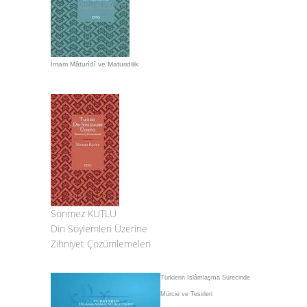
İmam Mâturîdî ve Maturidilik
Sönmez KUTLU
Din Söylemleri Üzerine
Zihniyet Çözümlemeleri
Türklerin İslâmlaşma Sürecinde
Mürcie ve Tesirleri